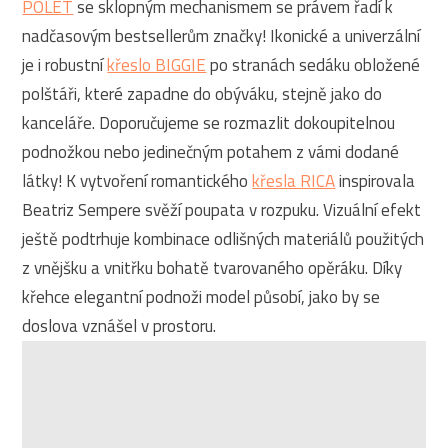
POLET
se sklopným mechanismem se právem řadí k
nadčasovým bestsellerům značky! Ikonické a univerzální
je i robustní
křeslo BIGGIE
po stranách sedáku obložené
polštáři, které zapadne do obýváku, stejně jako do
kanceláře. Doporučujeme se rozmazlit dokoupitelnou
podnožkou nebo jedinečným potahem z vámi dodané
látky! K vytvoření romantického
křesla RICA
inspirovala
Beatriz Sempere svěží poupata v rozpuku. Vizuální efekt
ještě podtrhuje kombinace odlišných materiálů použitých
z vnějšku a vnitřku bohatě tvarovaného opěráku. Díky
křehce elegantní podnoži model působí, jako by se
doslova vznášel v prostoru.