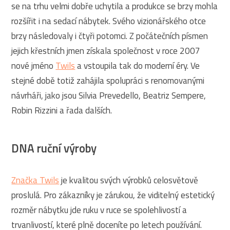
se na trhu velmi dobře uchytila a produkce se brzy mohla
rozšířit i na sedací nábytek. Svého vizionářského otce
brzy následovaly i čtyři potomci. Z počátečních písmen
jejich křestních jmen získala společnost v roce 2007
nové jméno
Twils
a vstoupila tak do moderní éry. Ve
stejné době totiž zahájila spolupráci s renomovanými
návrháři, jako jsou Silvia Prevedello, Beatriz Sempere,
Robin Rizzini a řada dalších.
DNA ruční výroby
Značka Twils
je kvalitou svých výrobků celosvětově
proslulá. Pro zákazníky je zárukou, že viditelný estetický
rozměr nábytku jde ruku v ruce se spolehlivostí a
trvanlivostí, které plně doceníte po letech používání.