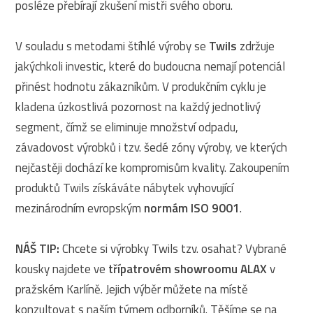
posléze přebírají zkušení mistři svého oboru.
V souladu s metodami štíhlé výroby se
Twils
zdržuje
jakýchkoli investic, které do budoucna nemají potenciál
přinést hodnotu zákazníkům. V produkčním cyklu je
kladena úzkostlivá pozornost na každý jednotlivý
segment, čímž se eliminuje množství odpadu,
závadovost výrobků i tzv. šedé zóny výroby, ve kterých
nejčastěji dochází ke kompromisům kvality. Zakoupením
produktů Twils získáváte nábytek vyhovující
mezinárodním evropským
normám ISO 9001
.
NÁŠ TIP:
Chcete si výrobky Twils tzv. osahat? Vybrané
kousky najdete ve
třípatrovém showroomu ALAX
v
pražském Karlíně. Jejich výběr můžete na místě
konzultovat s naším týmem odborníků. Těšíme se na