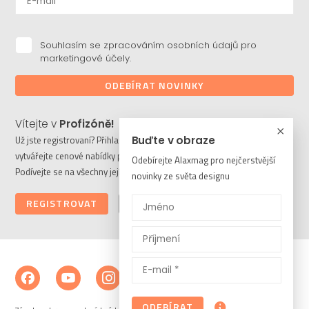
Souhlasím se zpracováním osobních údajů pro
marketingové účely.
ODEBÍRAT NOVINKY
Vítejte v
Profizóně!
Buďte v obraze
Už jste registrovaní? Přihlaste se a stahujte potřebné soubory či
vytvářejte cenové nabídky pro vaše klienty. Ještě nejste členem?
Odebírejte Alaxmag pro nejčerstvější
Podívejte se na všechny její výhody a registrujte se ještě dnes.
novinky ze světa designu
REGISTROVAT
PŘIHLÁSIT
ODEBÍRAT