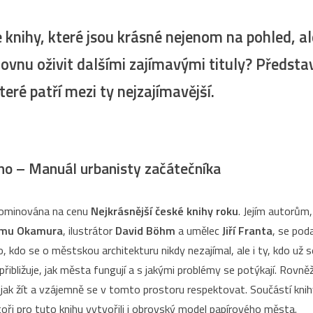
e knihy, které jsou krásné nejenom na pohled, ale
ovnu oživit dalšími zajímavými tituly? Předst
teré patří mezi ty nejzajímavější.
ho – Manuál urbanisty začátečníka
 nominována na cenu
Nejkrásnější české knihy roku
. Jejím autorům,
mu Okamura
, ilustrátor
David Böhm
a umělec
Jiří Franta
, se poda
, kdo se o městskou architekturu nikdy nezajímal, ale i ty, kdo už
 přibližuje, jak města fungují a s jakými problémy se potýkají. Rovn
ak žít a vzájemně se v tomto prostoru respektovat. Součástí knihy 
oři pro tuto knihu vytvořili i obrovský model papírového města.