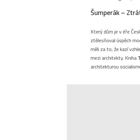
Šumperák – Ztrá
Který dům je v éře Če
ztělesňoval úspěch mod
měli za to, že kazí vzh
mezi architekty. Kniha
architekturou socialism