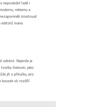
 v neposlední řadě i
 modernu, reklamu a
oři nezapomněli zmatovat
 editorů Ivana
é odnést. Nejenže je
tvorby tiskovin, jako
že jít o příručku, pro
 kousek víc rozšíří