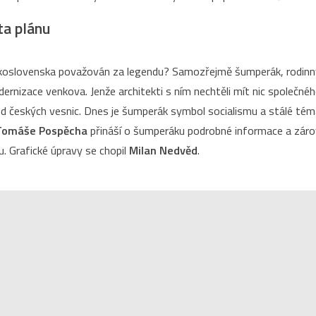
ta plánu
skoslovenska považován za legendu? Samozřejmě šumperák, rodinný
ernizace venkova. Jenže architekti s ním nechtěli mít nic společné
led českých vesnic. Dnes je šumperák symbol socialismu a stálé tém
Tomáše Pospěcha
přináší o šumperáku podrobné informace a zár
u. Grafické úpravy se chopil
Milan Nedvěd
.