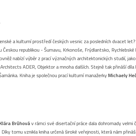
e
enské a kulturní prostředí českých vesnic za posledních dvacet let
ou Českou republikou - Šumavu, Krkonoše, Frýdlantsko, Rychlebské ho
vněž nabízí výběr z prací význačných architektonických studií, jako 
Architects ADER, Objektor a mnoha dalších. Stejně tak přináší díla 
Šamánka. Kniha je společnou prací kulturní manažerky
Michaely He
Klára Brůhová
v rámci své disertační práce dala dohromady velmi 
Díky tomu vznikla kniha určená široké veřejnosti, která nám přináš