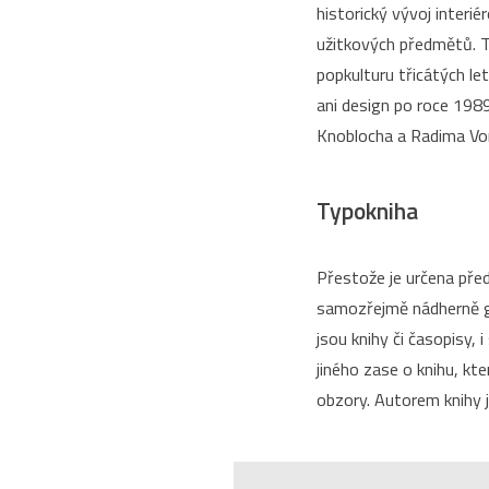
historický vývoj interi
užitkových předmětů. Ta
popkulturu třicátých le
ani design po roce 19
Knoblocha a Radima Vo
Typokniha
Přestože je určena pře
samozřejmě nádherně gra
jsou knihy či časopisy,
jiného zase o knihu, kt
obzory. Autorem knihy 