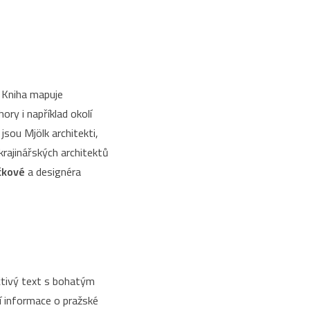
? Kniha mapuje
ry i například okolí
jsou Mjölk architekti,
krajinářských architektů
čkové
a designéra
čtivý text s bohatým
í informace o pražské