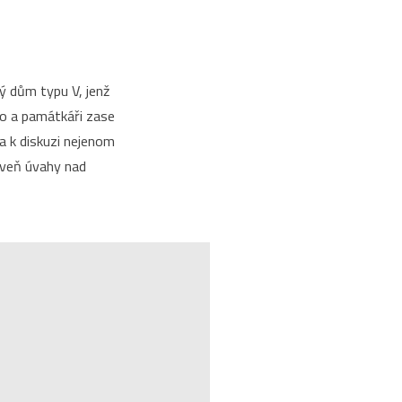
 dům typu V, jenž
ho a památkáři zase
a k diskuzi nejenom
oveň úvahy nad