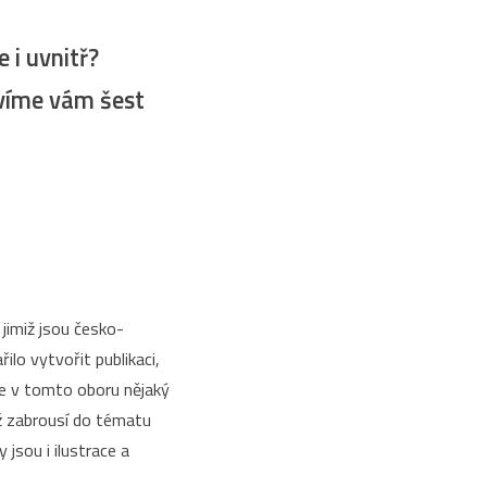
 i uvnitř?
avíme vám šest
 jimiž jsou česko-
řilo vytvořit publikaci,
 se v tomto oboru nějaký
ěž zabrousí do tématu
jsou i ilustrace a