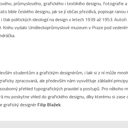
érového, průmyslového, grafického i textilního designu, fotografie a
to bible českého designu, jak se jí občas přezdívá, popisuje ranou
t i tlak politických ideologií na design v letech 1939 až 1953. Aut
89. Knihu vydalo Uměleckoprůmyslové muzeum v Praze pod vedením
ndráčka.
devším studentům a grafickým designérům, i laik si z ní může mnoh
ficky zpracovaná, ale především nám vysvětluje základní principy 
 i souborný přehled typografických pravidel a postupů. Pro někoho mů
erá mu poskytne vhled do grafického designu, díky kterému si zase o
je grafický designér
Filip Blažek
.