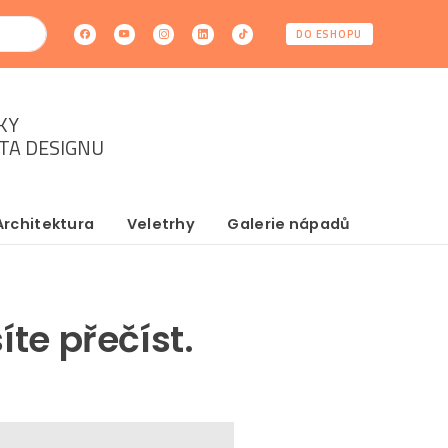
DO ESHOPU
KY
ĚTA DESIGNU
Architektura
Veletrhy
Galerie nápadů
íte přečíst.