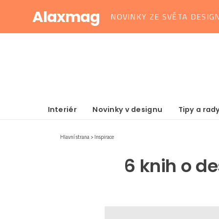
Alaxmag
NOVINKY ZE SVĚTA DESIG
Interiér
Novinky v designu
Tipy a rad
Hlavní strana
Inspirace
6 knih o de