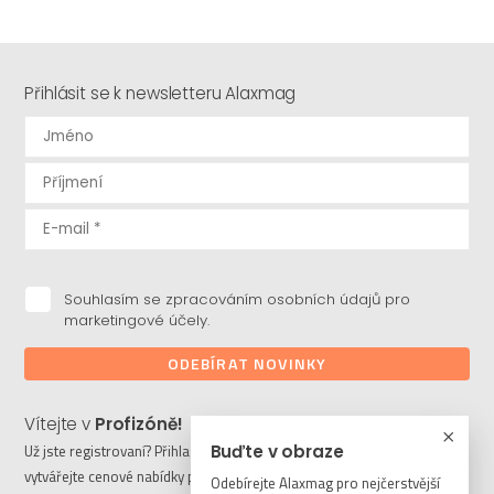
Přihlásit se k newsletteru Alaxmag
Souhlasím se zpracováním osobních údajů pro
marketingové účely.
ODEBÍRAT NOVINKY
Vítejte v
Profizóně!
Buďte v obraze
Už jste registrovaní? Přihlaste se a stahujte potřebné soubory či
vytvářejte cenové nabídky pro vaše klienty. Ještě nejste členem?
Odebírejte Alaxmag pro nejčerstvější