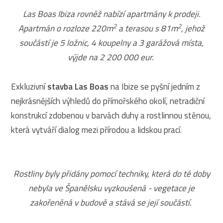
Las Boas Ibiza rovněž nabízí apartmány k prodeji.
2
2
Apartmán o rozloze 220m
a terasou s 81m
, jehož
součástí je 5 ložnic, 4 koupelny a 3 garážová místa,
výjde na 2 200 000 eur.
Exkluzivní
stavba Las Boas
na Ibize se pyšní jedním z
nejkrásnějších výhledů do přímořského okolí, netradiční
konstrukcí zdobenou v barvách duhy a rostlinnou stěnou,
která vytváří dialog mezi přírodou a lidskou prací.
Rostliny byly přidány pomocí techniky, která do té doby
nebyla ve Španělsku vyzkoušená - vegetace je
zakořeněná v budově a stává se její součástí.