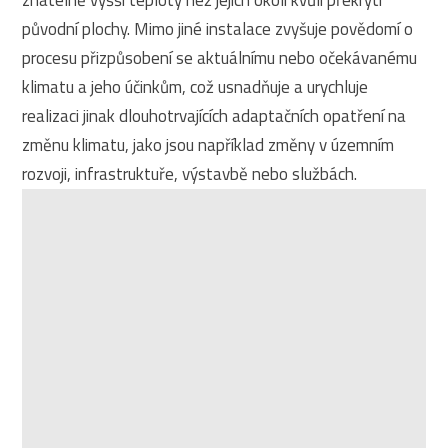
znatelně vyšší teploty než jejich okolí kvůli překrytí
původní plochy. Mimo jiné instalace zvyšuje povědomí o
procesu přizpůsobení se aktuálnímu nebo očekávanému
klimatu a jeho účinkům, což usnadňuje a urychluje
realizaci jinak dlouhotrvajících adaptačních opatření na
změnu klimatu, jako jsou například změny v územním
rozvoji, infrastruktuře, výstavbě nebo službách.