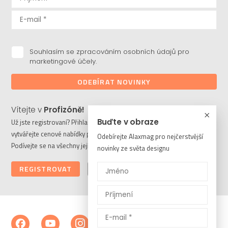
Souhlasím se zpracováním osobních údajů pro
marketingové účely.
ODEBÍRAT NOVINKY
Vítejte v
Profizóně!
Buďte v obraze
Už jste registrovaní? Přihlaste se a stahujte potřebné soubory či
vytvářejte cenové nabídky pro vaše klienty. Ještě nejste členem?
Odebírejte Alaxmag pro nejčerstvější
Podívejte se na všechny její výhody a registrujte se ještě dnes.
novinky ze světa designu
REGISTROVAT
PŘIHLÁSIT