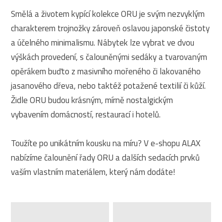
Smělá a životem kypící kolekce ORU je svým nezvyklým
charakterem trojnožky zároveň oslavou japonské čistoty
a účelného minimalismu. Nábytek lze vybrat ve dvou
výškách provedení, s čalouněnými sedáky a tvarovaným
opěrákem buďto z masivního mořeného či lakovaného
jasanového dřeva, nebo taktéž potažené textilií či kůží.
Židle ORU budou krásným, mírně nostalgickým
vybavením domácností, restaurací i hotelů.
Toužíte po unikátním kousku na míru? V e-shopu ALAX
nabízíme čalounění řady ORU a dalších sedacích prvků
vaším vlastním materiálem, který nám dodáte!