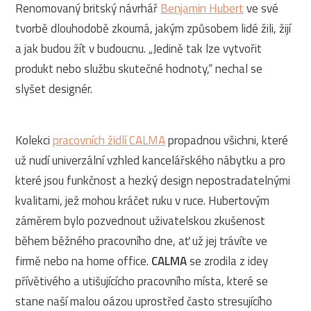
Renomovaný britský návrhář
Benjamin Hubert
ve své
tvorbě dlouhodobě zkoumá, jakým způsobem lidé žili, žijí
a jak budou žít v budoucnu. „Jedině tak lze vytvořit
produkt nebo službu skutečné hodnoty,“ nechal se
slyšet designér.
Kolekci
pracovních židlí CALMA
propadnou všichni, které
už nudí univerzální vzhled kancelářského nábytku a pro
které jsou funkčnost a hezký design nepostradatelnými
kvalitami, jež mohou kráčet ruku v ruce. Hubertovým
záměrem bylo pozvednout uživatelskou zkušenost
během běžného pracovního dne, ať už jej trávíte ve
firmě nebo na home office.
CALMA
se zrodila z idey
přívětivého a utišujícícho pracovního místa, které se
stane naší malou oázou uprostřed často stresujícího