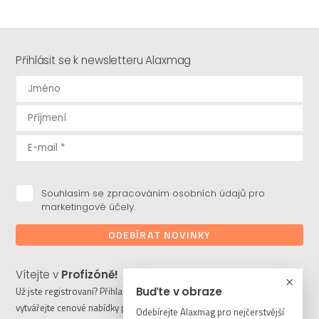
Přihlásit se k newsletteru Alaxmag
Souhlasím se zpracováním osobních údajů pro
marketingové účely.
ODEBÍRAT NOVINKY
Vítejte v
Profizóně!
Buďte v obraze
Už jste registrovaní? Přihlaste se a stahujte potřebné soubory či
vytvářejte cenové nabídky pro vaše klienty. Ještě nejste členem?
Odebírejte Alaxmag pro nejčerstvější