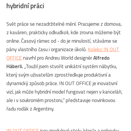
hybridní práci
Svět práce se nezadržitelně mění. Pracujeme z domova,
z kaváren, prakticky odkudkoli, kde zrovna můžeme být
online. Časový rámec od - do je minulostí, stáváme se
pány vlastního času i organizace úkolů.
Kolekci IN OUT
OFFICE
navrhl pro Andreu World designér
Alfredo
Häberli.
„Toužil jsem stvořit unikátní systém nábytku,
který svým uživatelům zprostředkuje produktivní a
dynamický způsob práce. IN OUT OFFICE je inovativní
vizí, jak může hybridní model fungovat nejen v kanceláři,
ale i v soukromém prostoru,“ představuje novinkovou
řadu rodák z Argentiny.
IN OUT OFFICE
jsou modulové stoly, křesla a pohovky