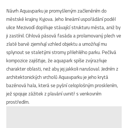
Návrh Aquavparku je promyšleným začleněním do
městské krajiny Kyjova. Jeho lineární uspořádání podél
ulice Mezivodí doplňuje stávající strukturu města, aniž by
ji zastínil. Cihlová pásová fasáda a prolamovaný plech ve
zlaté barvě zjemňují vzhled objektu a umožňují mu
splynout se staletými stromy přilehlého parku. Pečlivá
kompozice zajišťuje, že aquapark spíše zvýrazňuje
charakter oblasti, než aby jej jakkoli narušoval. Jedním z
architektonických vrcholů Aquavparku je jeho krytá
bazénová hala, která se pyšní celoplošným prosklením,
jež spojuje zážitek z plavání uvnitř s venkovním
prostředím.