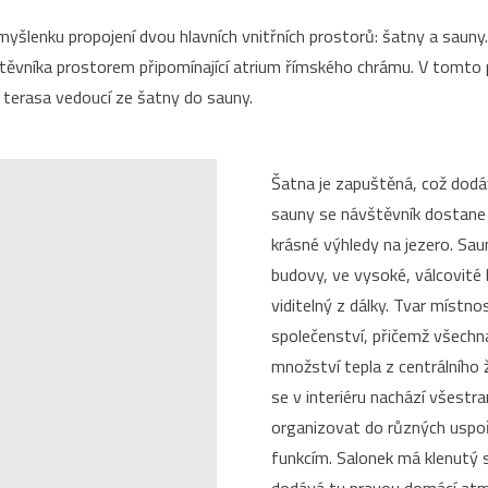
í myšlenku propojení dvou hlavních vnitřních prostorů: šatny a saun
těvníka prostorem připomínající atrium římského chrámu. V tomto 
terasa vedoucí ze šatny do sauny.
Šatna je zapuštěná, což dodá
sauny se návštěvník dostane 
krásné výhledy na jezero. Sau
budovy, ve vysoké, válcovité 
viditelný z dálky. Tvar místn
společenství, přičemž všechna
množství tepla z centrálního
se v interiéru nachází všestran
organizovat do různých uspo
funkcím. Salonek má klenutý s