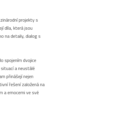
ezinárodní projekty s
í díla, která jsou
na detaily, dialog s
lo spojením dvojice
 situací a neustálé
kam přinášejí nejen
ivní řešení založená na
em a emocemi ve své