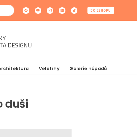
DO ESHOPU
KY
ĚTA DESIGNU
Architektura
Veletrhy
Galerie nápadů
o duši