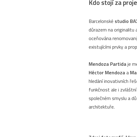
Kdo stojí za pro
Barcelonské
studio BA
důrazem na originalitu a
oceňována renomovanými
existujícími prvky a pr
Mendoza Partida
je me
Héctor Mendoza
a
Ma
hledání inovativních řeš
funkčnost ale i zvláštn
společném smyslu a důs
architektuře.