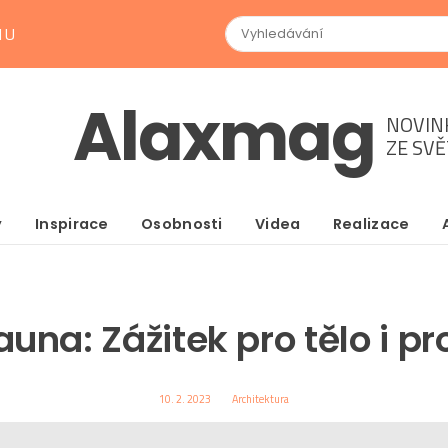
NU
Alaxmag
NOVIN
ZE SV
y
Inspirace
Osobnosti
Videa
Realizace
auna: Zážitek pro tělo i pr
10. 2. 2023
Architektura