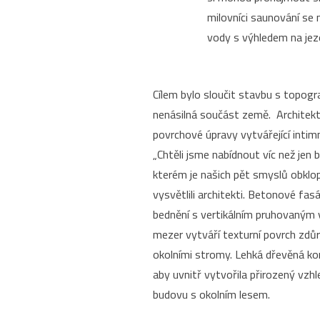
milovníci saunování se
vody s výhledem na jez
Cílem bylo sloučit stavbu s topograf
nenásilná součást země. Architekti 
povrchové úpravy vytvářející intim
„Chtěli jsme nabídnout víc než jen 
kterém je našich pět smyslů obklo
vysvětlili architekti. Betonové fa
bednění s vertikálním pruhovaným 
mezer vytváří texturní povrch zdůra
okolními stromy. Lehká dřevěná ko
aby uvnitř vytvořila přirozený vzhl
budovu s okolním lesem.