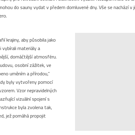
 mohou do sauny vydat v předem domluvené dny. Vše se nachází v j
ero.
ií krajiny, aby působila jako
vybírali materiály a
nější, domáčtější atmosféru.
budovu, osobní zážitek, ve
peno uměním a přírodou,“
sády byly vytvořeny pomocí
vzorem. Vzor nepravidelných
zňující vizuální spojení s
nstrukce byla zvolena tak,
ed, jež pomáhá propojit