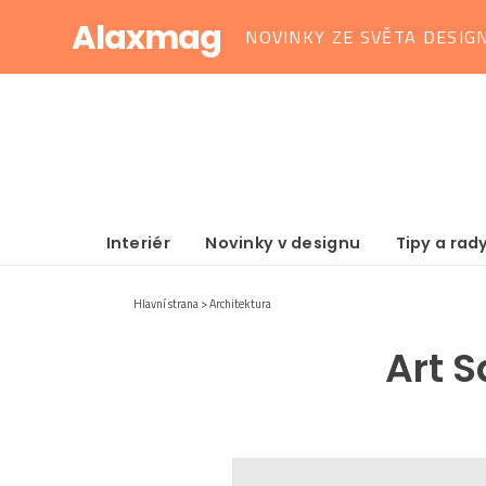
Alaxmag
NOVINKY ZE SVĚTA DESIG
Interiér
Novinky v designu
Tipy a rad
Hlavní strana
Architektura
Art S