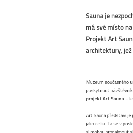
Sauna je nezpoch
má své místo na
Projekt Art Saun
architektury, jež
Muzeum současného umě
poskytnout návštěvníkům
projekt Art Sauna
– ko
Art Sauna představuje j
jako celku. Ta se v po
si mohou pronajmout sku