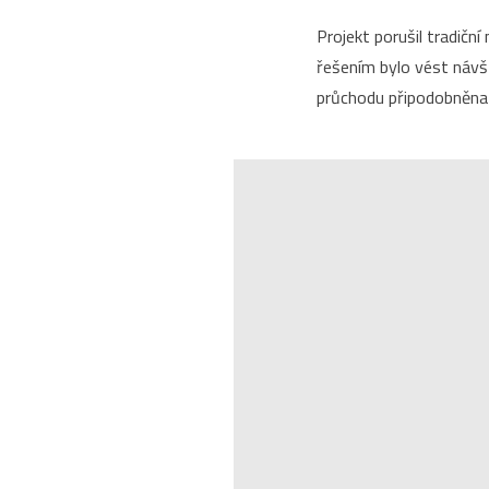
Projekt porušil tradičn
řešením bylo vést návš
průchodu připodobněna 