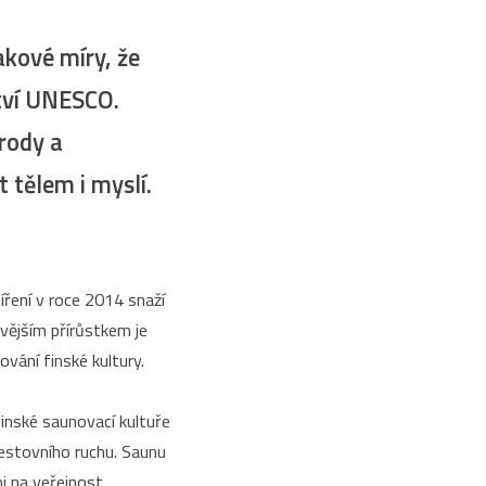
akové míry, že
tví UNESCO.
írody a
t tělem i myslí.
ení v roce 2014 snaží
ovějším přírůstkem je
vání finské kultury.
finské saunovací kultuře
estovního ruchu. Saunu
i na veřejnost,