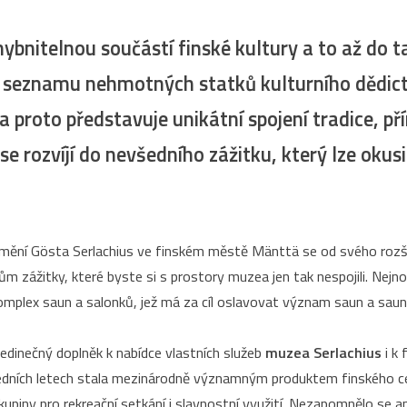
ybnitelnou součástí finské kultury a to až do t
 seznamu nehmotných statků kulturního dědic
a proto představuje unikátní spojení tradice, př
 se rozvíjí do nevšedního zážitku, který lze okusi
ní Gösta Serlachius ve finském městě Mänttä se od svého rozšíř
 zážitky, které byste si s prostory muzea jen tak nespojili. Nejn
mplex saun a salonků, jež má za cíl oslavovat význam saun a sauno
edinečný doplněk k nabídce vlastních služeb
muzea Serlachius
i k 
sledních letech stala mezinárodně významným produktem finského c
piny pro rekreační setkání i slavnostní využití. Nezapomnělo se an