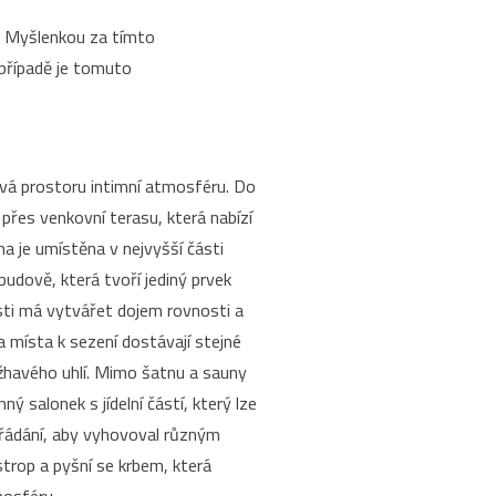
y. Myšlenkou za tímto
případě je tomuto
vá prostoru intimní atmosféru. Do
přes venkovní terasu, která nabízí
na je umístěna v nejvyšší části
budově, která tvoří jediný prvek
osti má vytvářet dojem rovnosti a
 místa k sezení dostávají stejné
 žhavého uhlí. Mimo šatnu a sauny
ný salonek s jídelní částí, který lze
řádání, aby vyhovoval různým
trop a pyšní se krbem, která