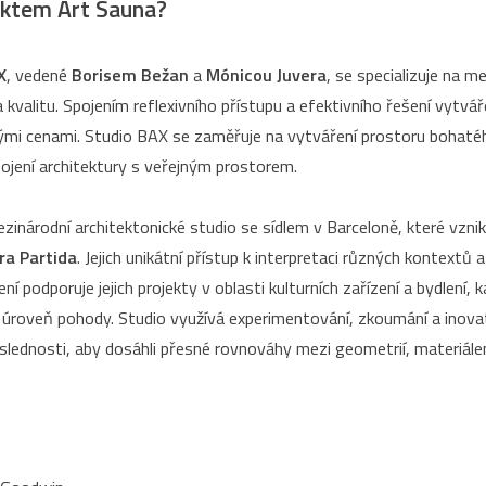
jektem Art Sauna?
X
, vedené
Borisem Bežan
a
Mónicou Juvera
, se specializuje na m
 kvalitu. Spojením reflexivního přístupu a efektivního řešení vytvářej
 cenami. Studio BAX se zaměřuje na vytváření prostoru bohatého 
opojení architektury s veřejným prostorem.
zinárodní architektonické studio se sídlem v Barceloně, které vznik
ra Partida
. Jejich unikátní přístup k interpretaci různých kontextů a
ení podporuje jejich projekty v oblasti kulturních zařízení a bydlení, 
í úroveň pohody. Studio využívá experimentování, zkoumání a inovat
lednosti, aby dosáhli přesné rovnováhy mezi geometrií, materiál