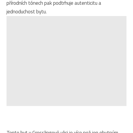
přírodních tónech pak podtrhuje autenticitu a
jednoduchost bytu.
Tento byt v Grosslingově ulici je více než jen obytným