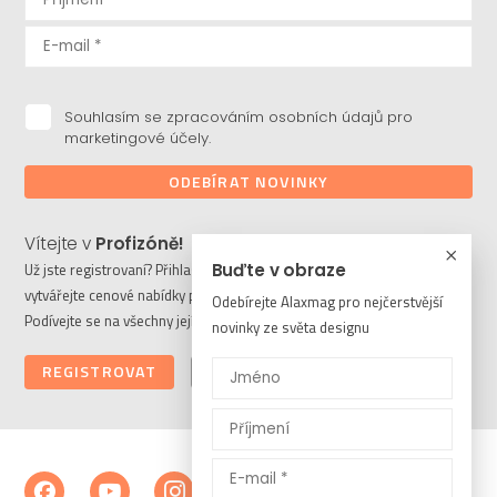
Souhlasím se zpracováním osobních údajů pro
marketingové účely.
ODEBÍRAT NOVINKY
Vítejte v
Profizóně!
Buďte v obraze
Už jste registrovaní? Přihlaste se a stahujte potřebné soubory či
vytvářejte cenové nabídky pro vaše klienty. Ještě nejste členem?
Odebírejte Alaxmag pro nejčerstvější
Podívejte se na všechny její výhody a registrujte se ještě dnes.
novinky ze světa designu
REGISTROVAT
PŘIHLÁSIT