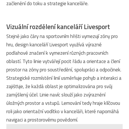
začlenění do toku a strategie kanceláře.
Vizuální rozdělení kanceláří Livesport
Stejně jako čáry na sportovním hřišti vymezují zóny pro
hru, design kanceláří Livesport využívá výrazné
podlahové značení k vymezení různých pracovních
oblastí. Tyto linie vytvářejí pocit řádu a orientace a člení
prostor na zóny pro soustředění, spolupráci a odpočinek.
Strategické rozmístění linií usměrňuje pohyb a interakci a
zajišťuje, že každá oblast je optimalizována pro svůj
zamýšlený účel. Linie navíc slouží jako zvýraznění
úložných prostor a vstupů. Lemování tedy hraje klíčovou
roli jako orientační vodítko v kanceláři, které napomáhá
navigaci a prostorovému povědomí.