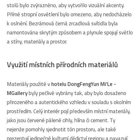
stolů bylo zvýrazněno, aby vytvořilo vizuální akcenty.
Přímé stropní osvětlení bylo omezeno, aby nedocházelo
k oslnění. Bezrámová černá zrcadlová svítidla byla
namontována skrytým způsobem a plynule spojují světlo
a stíny, materiály a prostor.
Využití místních přírodních materiálů
Materiály použité v
hotelu DongFengYun Mi'Le -
MGallery
byly pečlivě vybrány tak, aby bylo dosaženo
přirozeného a autentického vzhledu v souladu s okolním
prostředím. Celý interiér pojí především místní materiály,
jako jsou červené pálené cihly, hlína či cement. Ty
nejenže pomohly sjednotit tón prostoru, ale také
prezentují jedinečné kulturní dědictví regionu a navazují