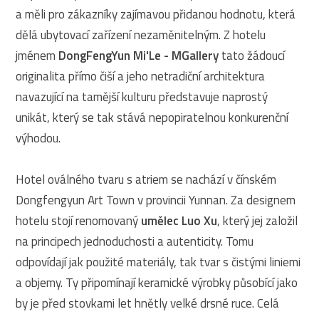
a měli pro zákazníky zajímavou přidanou hodnotu, která
dělá ubytovací zařízení nezaměnitelným. Z hotelu
jménem
DongFengYun Mi'Le - MGallery
tato žádoucí
originalita přímo čiší a jeho netradiční architektura
navazující na tamější kulturu představuje naprostý
unikát, který se tak stává nepopiratelnou konkurenční
výhodou.
Hotel oválného tvaru s atriem se nachází v čínském
Dongfengyun Art Town v provincii Yunnan. Za designem
hotelu stojí renomovaný
umělec Luo Xu
, který jej založil
na principech jednoduchosti a autenticity. Tomu
odpovídají jak použité materiály, tak tvar s čistými liniemi
a objemy. Ty připomínají keramické výrobky působící jako
by je před stovkami let hnětly velké drsné ruce. Celá