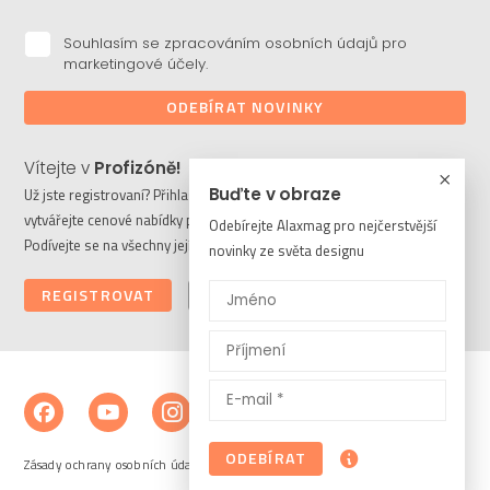
Souhlasím se zpracováním osobních údajů pro
marketingové účely.
ODEBÍRAT NOVINKY
Vítejte v
Profizóně!
Buďte v obraze
Už jste registrovaní? Přihlaste se a stahujte potřebné soubory či
vytvářejte cenové nabídky pro vaše klienty. Ještě nejste členem?
Odebírejte Alaxmag pro nejčerstvější
Podívejte se na všechny její výhody a registrujte se ještě dnes.
novinky ze světa designu
REGISTROVAT
PŘIHLÁSIT
ODEBÍRAT
Zásady ochrany osobních údajů a cookies