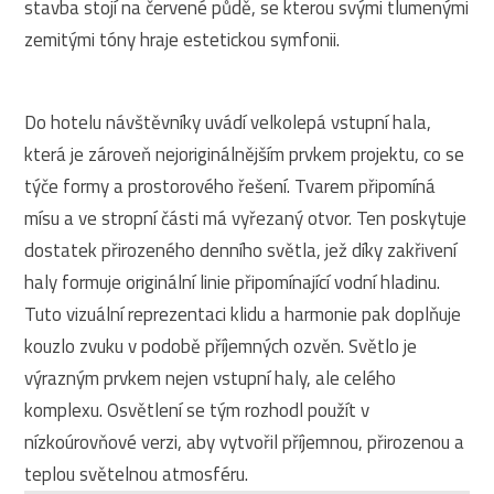
stavba stojí na červené půdě, se kterou svými tlumenými
zemitými tóny hraje estetickou symfonii.
Do hotelu návštěvníky uvádí velkolepá vstupní hala,
která je zároveň nejoriginálnějším prvkem projektu, co se
týče formy a prostorového řešení. Tvarem připomíná
mísu a ve stropní části má vyřezaný otvor. Ten poskytuje
dostatek přirozeného denního světla, jež díky zakřivení
haly formuje originální linie připomínající vodní hladinu.
Tuto vizuální reprezentaci klidu a harmonie pak doplňuje
kouzlo zvuku v podobě příjemných ozvěn. Světlo je
výrazným prvkem nejen vstupní haly, ale celého
komplexu. Osvětlení se tým rozhodl použít v
nízkoúrovňové verzi, aby vytvořil příjemnou, přirozenou a
teplou světelnou atmosféru.