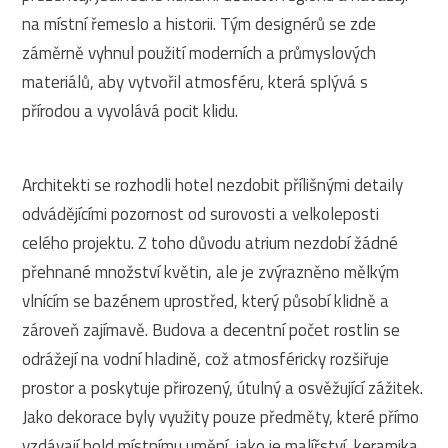
na místní řemeslo a historii. Tým designérů se zde
záměrně vyhnul použití moderních a průmyslových
materiálů, aby vytvořil atmosféru, která splývá s
přírodou a vyvolává pocit klidu.
Architekti se rozhodli hotel nezdobit přílišnými detaily
odvádějícími pozornost od surovosti a velkoleposti
celého projektu. Z toho důvodu atrium nezdobí žádné
přehnané množství květin, ale je zvýrazněno mělkým
vlnícím se bazénem uprostřed, který působí klidně a
zároveň zajímavě. Budova a decentní počet rostlin se
odrážejí na vodní hladině, což atmosféricky rozšiřuje
prostor a poskytuje přirozený, útulný a osvěžující zážitek.
Jako dekorace byly využity pouze předměty, které přímo
vzdávají hold místnímu umění, jako je malířství, keramika,