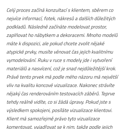
Celý proces začíná konzultací s klientem, sběrem co
nejvíce informací, fotek, nákresů a dalších důležitých
podkladů. Následně začínáte modelovat prostor,
zaplňovat ho nábytkem a dekoracemi. Mnoho modelů
máte k dispozici, ale pokud chcete zvolit nějaké
atypické prvky, musíte věnovat čas jejich kvalitnímu
vymodelování. Ruku v ruce s modely jde i vytvoření
materiálů a nasvícení, což je snad nejdůležitější krok.
Právě tento prvek má podle mého názoru má největší
vliv na kvalitu koncové vizualizace. Nakonec strávíte
nějaký čas renderováním testovacích záběrů. Teprve
tehdy reálně vidíte, co si žádá úpravy. Pokud jste s
výsledkem spokojeni, posíláte vizualizace klientovi.
Klient má samozřejmě právo tyto vizualizace
komentovat, vyjadřovat se k nim, takže podle jejich