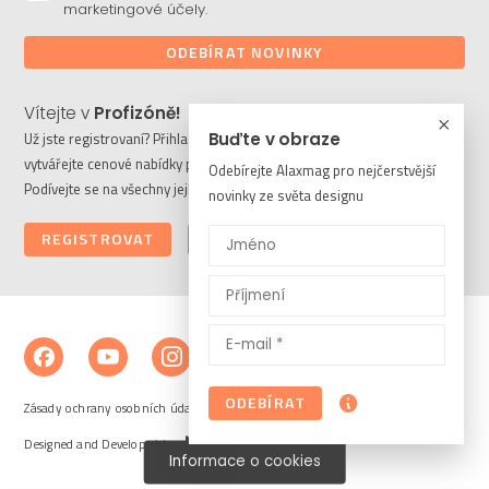
marketingové účely.
ODEBÍRAT NOVINKY
Vítejte v
Profizóně!
Buďte v obraze
Už jste registrovaní? Přihlaste se a stahujte potřebné soubory či
vytvářejte cenové nabídky pro vaše klienty. Ještě nejste členem?
Odebírejte Alaxmag pro nejčerstvější
Podívejte se na všechny její výhody a registrujte se ještě dnes.
novinky ze světa designu
REGISTROVAT
PŘIHLÁSIT
ODEBÍRAT
Zásady ochrany osobních údajů a cookies
Designed and Developed by