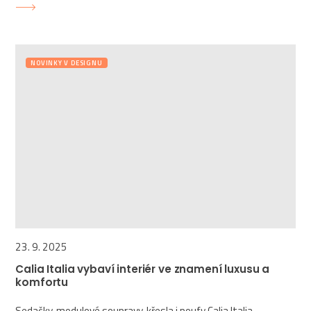
NOVINKY V DESIGNU
23. 9. 2025
Calia Italia vybaví interiér ve znamení luxusu a
komfortu
Sedačky, modulové soupravy, křesla i poufy Calia Italia