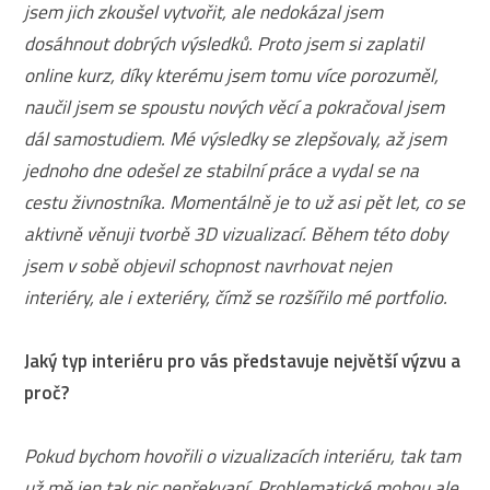
jsem jich zkoušel vytvořit, ale nedokázal jsem
dosáhnout dobrých výsledků. Proto jsem si zaplatil
online kurz, díky kterému jsem tomu více porozuměl,
naučil jsem se spoustu nových věcí a pokračoval jsem
dál samostudiem. Mé výsledky se zlepšovaly, až jsem
jednoho dne odešel ze stabilní práce a vydal se na
cestu živnostníka. Momentálně je to už asi pět let, co se
aktivně věnuji tvorbě 3D vizualizací. Během této doby
jsem v sobě objevil schopnost navrhovat nejen
interiéry, ale i exteriéry, čímž se rozšířilo mé portfolio.
Jaký typ interiéru pro vás představuje největší výzvu a
proč?
Pokud bychom hovořili o vizualizacích interiéru, tak tam
už mě jen tak nic nepřekvapí. Problematické mohou ale