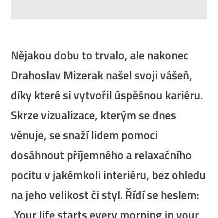
Nějakou dobu to trvalo, ale nakonec
Drahoslav Mizerak našel svoji vášeň,
díky které si vytvořil úspěšnou kariéru.
Skrze vizualizace, kterým se dnes
věnuje, se snaží lidem pomoci
dosáhnout příjemného a relaxačního
pocitu v jakémkoli interiéru, bez ohledu
na jeho velikost či styl. Řídí se heslem:
„Your life starts every morning in your