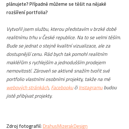
plánujete? Případně můžeme se těšit na nějaké
rozšíření portfolia?
Vytvořil jsem službu, kterou představím v brzké době
realitnímu trhu v České republice. Na to se velmi těším.
Bude se jednat o stejně kvalitní vizualizace, ale za
dostupnější cenu. Rád bych tak pomohl realitním
makléřům s rychlejším a jednodušším prodejem
nemovitostí. Zároveň se aktivně snažím tvořit své
portfolio vlastními osobními projekty, takže na mé
webových stránkách
,
Facebooku
či
Instagramu
budou
jistě přibývat projekty.
Zdroj fotografií:
DrahusMizerakDesign