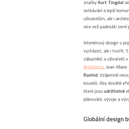
značky
Kurt Tingdal
a
setkávání a lepší komun
uživatelům, ale i archi
více než padesáti zemí
Interiérový design v po
vycházet, ale i tvořit.
zákazníků a uživatelů v
Architects
, Jean-Marie
Rashid
. Vzájemně neust
kousků. Aby dosáhli efe
které jsou
udržitelné
e
plánování, vývoje a vý
Globální design