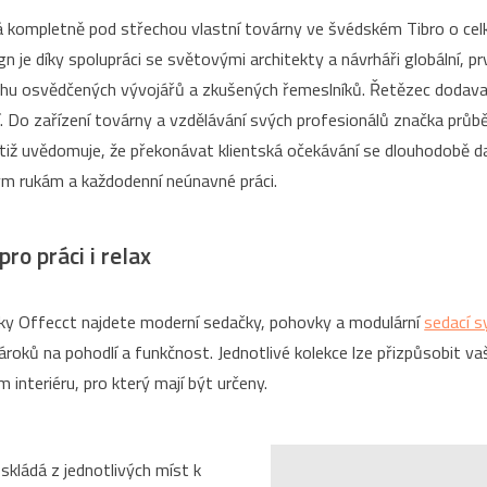
 kompletně pod střechou vlastní továrny ve švédském Tibro o cel
gn je díky spolupráci se světovými architekty a návrháři globální, pr
hu osvědčených vývojářů a zkušených řemeslníků. Řetězec dodava
ní. Do zařízení továrny a vzdělávání svých profesionálů značka prů
tiž uvědomuje, že překonávat klientská očekávání se dlouhodobě dař
ým rukám a každodenní neúnavné práci.
ro práci i relax
ky Offecct najdete moderní sedačky, pohovky a modulární
sedací 
ároků na pohodlí a funkčnost. Jednotlivé kolekce lze přizpůsobit v
nteriéru, pro který mají být určeny.
skládá z jednotlivých míst k