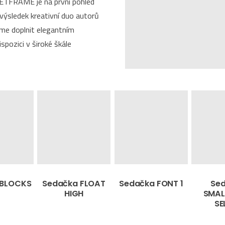
 NETFRAME je na první pohled
 výsledek kreativní duo autorů
eme doplnit elegantním
ispozici v široké škále
 BLOCKS
Sedačka FLOAT
Sedačka FONT 1
Se
HIGH
SMA
SE