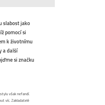
u slabost jako
íž pomocí si
tem k životnímu
y a další
ojďme si značku
tylu však nefandí.
ut víc. Zakladatelé