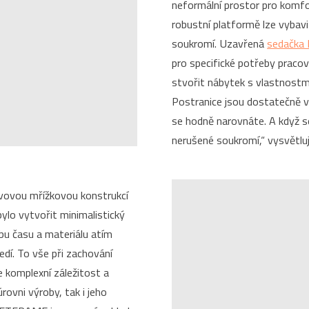
neformální prostor pro komfo
robustní platformě lze vybavi
soukromí. Uzavřená
sedačka
pro specifické potřeby praco
stvořit nábytek s vlastnostm
Postranice jsou dostatečně vy
se hodně narovnáte. A když s
nerušené soukromí,“ vysvětlu
vovou mřížkovou konstrukcí
lo vytvořit minimalistický
bu času a materiálu atím
edí. To vše při zachování
e komplexní záležitost a
rovni výroby, tak i jeho