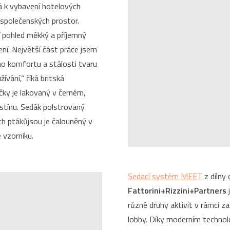
á k vybavení hotelových
a společenských prostor.
ní pohled měkký a příjemný
ení. Největší část práce jsem
ho komfortu a stálosti tvaru
ívání,“ říká britská
čky je lakovaný v černém,
stínu. Sedák polstrovaný
h ptákůjsou je čalouněný v
ze vzorníku.
Sedací systém MEET
z dílny
Fattorini+Rizzini+Partners
různé druhy aktivit v rámci z
lobby. Díky moderním techno