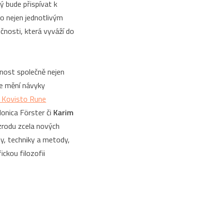
rý bude přispívat k
to nejen jednotlivým
čnosti, která vyváží do
opnost společně nejen
se mění návyky
 Kovisto Rune
onica Förster či
Karim
 zrodu zcela nových
ly, techniky a metody,
ickou filozofii