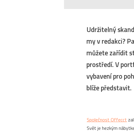
Udržitelný skand
my v redakci? Pa
můžete zařídit s
prostředí. V port
vybavení pro poh
blíže představit.
Společnost Offecct
zal
Svět je hezkým nábytkem