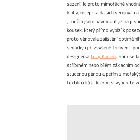
sezení. Je proto mimořádně vhodn
lobby, recepcí a dalších veřejných 
„Toužila jsem navrhnout již na prv
kousek, který přímo vybízí k posez
proto věnovala zajištění optimální
sedačky i při zvýšené frekvenci použ
designérka
Lucy Kurrein
. Rám seda
stříbrném nebo bílém základním od
studenou pěnou a peřím z mořskýc
textilii či kůži, kterou si vyberete 