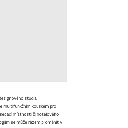
 designového studia
je multifunkčním kouskem pro
asedací místnosti či hotelového
logiím se může rázem proměnit v