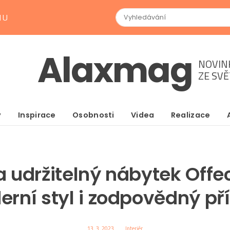
NU
Alaxmag
NOVIN
ZE SV
y
Inspirace
Osobnosti
Videa
Realizace
a udržitelný nábytek Offec
rní styl i zodpovědný př
13. 3. 2023
Interiér