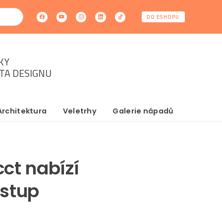
DO ESHOPU
KY
ĚTA DESIGNU
Architektura
Veletrhy
Galerie nápadů
ct nabízí
ístup