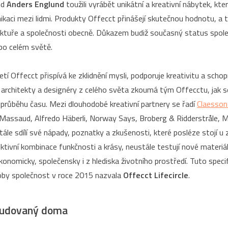
nd
Anders Englund
toužili vyrábět unikátní a kreativní nábytek, kte
ikaci mezi lidmi. Produkty Offecct přinášejí skutečnou hodnotu, a 
tektuře a společnosti obecně. Důkazem budiž současný status spole
 po celém světě.
jetí Offecct přispívá ke zklidnění mysli, podporuje kreativitu a sch
 S architekty a designéry z celého světa zkoumá tým Offecctu, jak 
 průběhu času. Mezi dlouhodobé kreativní partnery se řadí
Claesson
 Massaud, Alfredo Häberli, Norway Says, Broberg & Ridderstråle, M
ále sdílí své nápady, poznatky a zkušenosti, které posléze stojí u
ktivní kombinace funkčnosti a krásy, neustále testují nové materiá
konomicky, společensky i z hlediska životního prostředí. Tuto specif
roby společnost v roce 2015 nazvala
Offecct Lifecircle
.
 budovaný doma