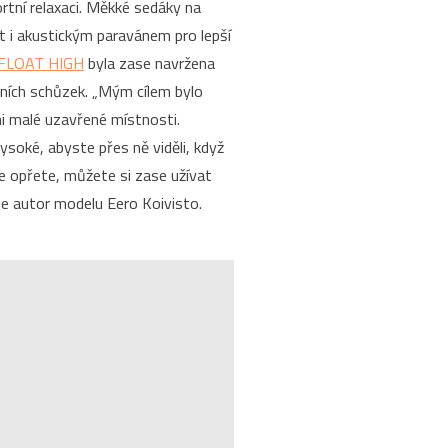
rtní relaxaci. Měkké sedáky na
t i akustickým paravánem pro lepší
 FLOAT HIGH
byla zase navržena
vních schůzek. „Mým cílem bylo
i malé uzavřené místnosti.
soké, abyste přes ně viděli, když
e opřete, můžete si zase užívat
je autor modelu Eero Koivisto.