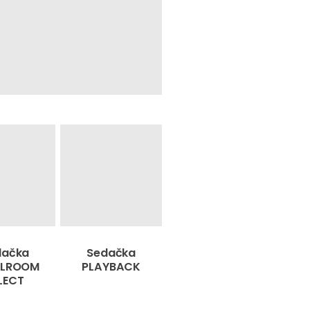
dačka
Sedačka
LLROOM
PLAYBACK
LECT