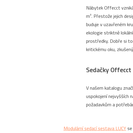
Nábytek Offecct vzniká
m². Přestože jejich desi
buduje v uzavřeném kru
ekologie striktně lokál
prostředky. Dobře si to
kritickému oku, zkušen
Sedačky Offecct p
V našem katalogu znač
uspokojení nejvyšších n
požadavkům a potřebám i
Modulární sedací sestava LUCY
se 