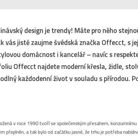
inávský design je trendy! Máte pro něho stejno
k vás jistě zaujme švédská značka Offecct, s jej
tylovou domácnost i kancelář –⁠ navíc s respek
foliu Offecct najdete moderní křesla, židle, stol
odlný každodenní život v souladu s přírodou. P
ožená v roce 1990 tvoří se společenským přesahem, konzumnímu s
 přeplněn, a tak bylo od začátku jasné, že trhu je potřeba nabídno