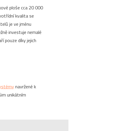
kové ploše cca 20 000
votřídní kvalita se
telů je ve jménu
běžně investuje nemalé
í pouze díky jejich
systémy
navržené k
ašim unikátním