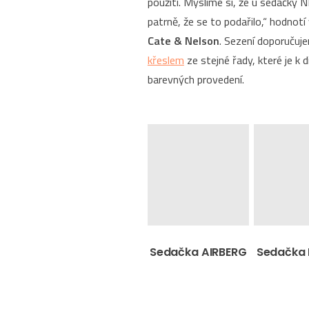
použití. Myslíme si, že u sedačky
patrně, že se to podařilo,“ hodnotí
Cate & Nelson
. Sezení doporučuj
křeslem
ze stejné řady, které je k d
barevných provedení.
Sedačka AIRBERG
Sedačka