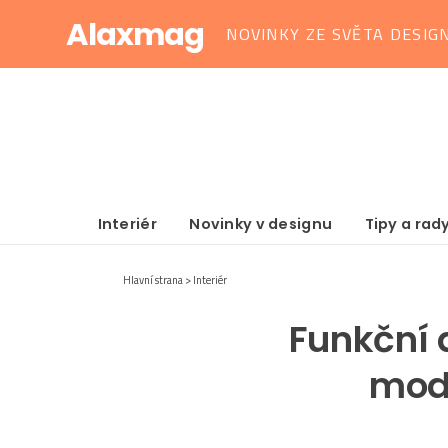
Alaxmag
NOVINKY ZE SVĚTA DESIG
Interiér
Novinky v designu
Tipy a rad
Hlavní strana
Interiér
Funkční 
mode