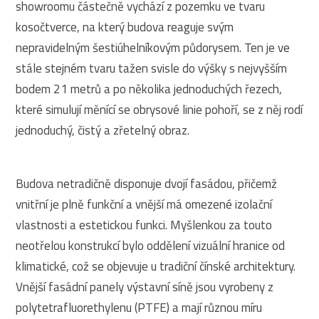
showroomu částečně vychází z pozemku ve tvaru
kosočtverce, na který budova reaguje svým
nepravidelným šestiúhelníkovým půdorysem. Ten je ve
stále stejném tvaru tažen svisle do výšky s nejvyšším
bodem 21 metrů a po několika jednoduchých řezech,
které simulují měnící se obrysové linie pohoří, se z něj rodí
jednoduchý, čistý a zřetelný obraz.
Budova netradičně disponuje dvojí fasádou, přičemž
vnitřní je plně funkční a vnější má omezené izolační
vlastnosti a estetickou funkci. Myšlenkou za touto
neotřelou konstrukcí bylo oddělení vizuální hranice od
klimatické, což se objevuje u tradiční čínské architektury.
Vnější fasádní panely výstavní síně jsou vyrobeny z
polytetrafluorethylenu (PTFE) a mají různou míru