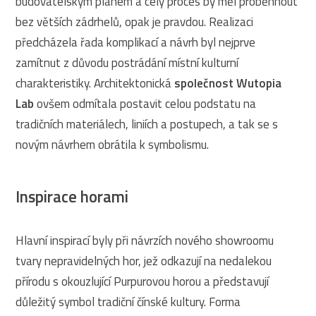
budovatelským plánem a celý proces by měl proběhnout
bez větších zádrhelů, opak je pravdou. Realizaci
předcházela řada komplikací a návrh byl nejprve
zamítnut z důvodu postrádání místní kulturní
charakteristiky. Architektonická
společnost Wutopia
Lab
ovšem odmítala postavit celou podstatu na
tradičních materiálech, liniích a postupech, a tak se s
novým návrhem obrátila k symbolismu.
Inspirace horami
Hlavní inspirací byly při návrzích nového showroomu
tvary nepravidelných hor, jež odkazují na nedalekou
přírodu s okouzlující Purpurovou horou a představují
důležitý symbol tradiční čínské kultury. Forma