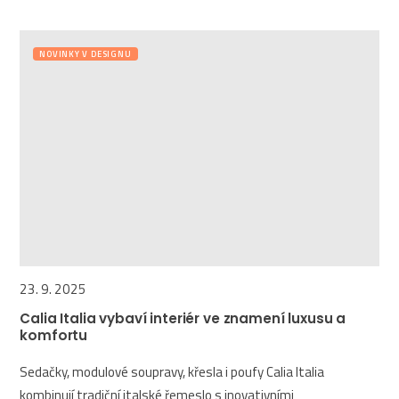
NOVINKY V DESIGNU
23. 9. 2025
Calia Italia vybaví interiér ve znamení luxusu a
komfortu
Sedačky, modulové soupravy, křesla i poufy Calia Italia
kombinují tradiční italské řemeslo s inovativními