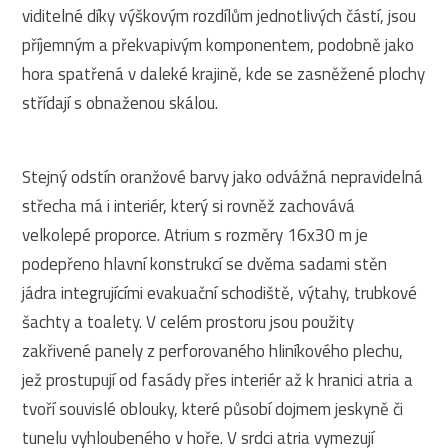
viditelné díky výškovým rozdílům jednotlivých částí, jsou
příjemným a překvapivým komponentem, podobně jako
hora spatřená v daleké krajině, kde se zasněžené plochy
střídají s obnaženou skálou.
Stejný odstín oranžové barvy jako odvážná nepravidelná
střecha má i interiér, který si rovněž zachovává
velkolepé proporce. Atrium s rozměry 16x30 m je
podepřeno hlavní konstrukcí se dvěma sadami stěn
jádra integrujícími evakuační schodiště, výtahy, trubkové
šachty a toalety. V celém prostoru jsou použity
zakřivené panely z perforovaného hliníkového plechu,
jež prostupují od fasády přes interiér až k hranici atria a
tvoří souvislé oblouky, které působí dojmem jeskyně či
tunelu vyhloubeného v hoře. V srdci atria vymezují