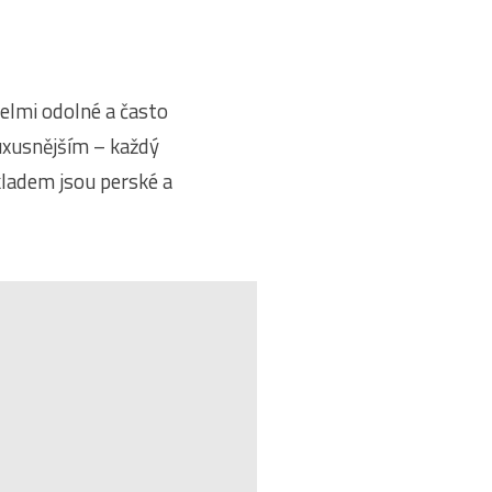
elmi odolné a často
luxusnějším – každý
íkladem jsou perské a