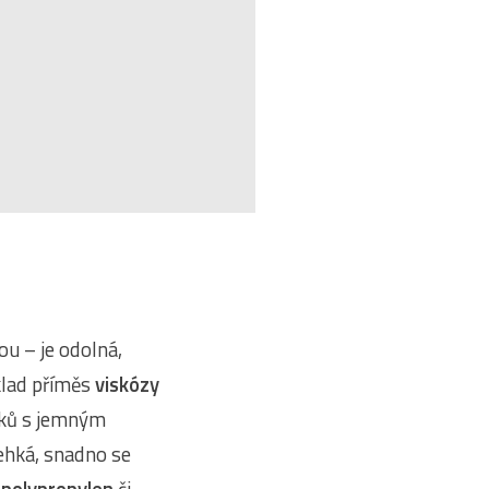
ou – je odolná,
íklad příměs
viskózy
sků s jemným
lehká, snadno se