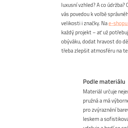
luxusní vzhled? A co údržba?
vás povedou k volbě správnéh
velikosti i značky. Na
e-shopu
každý projekt – ať už potřebu
obýváku, dodat hravost do d
třeba zlepšit atmosféru na te
Podle materiálu
Materiál určuje neje
pružná a má výborné 
pro zvýraznění bare
leskem a sofistikov