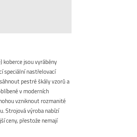
) koberce jsou vyráběny
 speciální nastřelovací
dosáhnout pestré škály vzorů a
 oblíbené v moderních
 mohou vzniknout rozmanité
u. Strojová výroba nabízí
ší ceny, přestože nemají