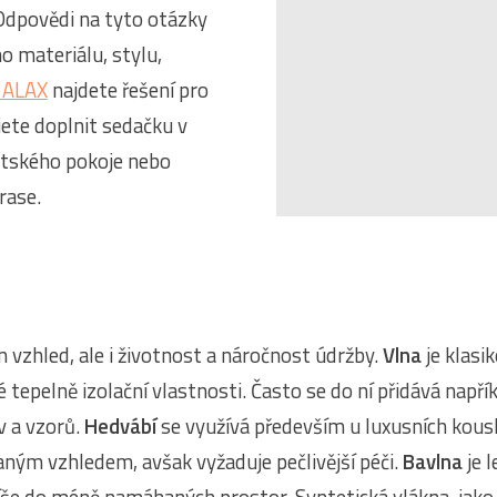
 Odpovědi na tyto otázky
o materiálu, stylu,
 ALAX
najdete řešení pro
jete doplnit sedačku v
ětského pokoje nebo
rase.
n vzhled, ale i životnost a náročnost údržby.
Vlna
je klasik
tepelně izolační vlastnosti. Často se do ní přidává např
v a vzorů.
Hedvábí
se využívá především u luxusních kou
aným vzhledem, avšak vyžaduje pečlivější péči.
Bavlna
je 