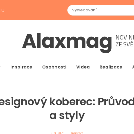
NU
Alaxmag
NOVIN
ZE SV
y
Inspirace
Osobnosti
Videa
Realizace
esignový koberec: Průvo
a styly
9. 9. 2025
Inspirace