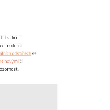
. Tradiční
mco moderní
álních odstínech
se
ětinovými
či
pozornost.