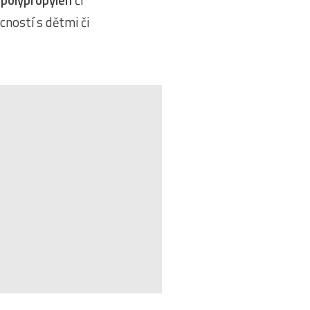
o
polypropylen
či
cností s dětmi či