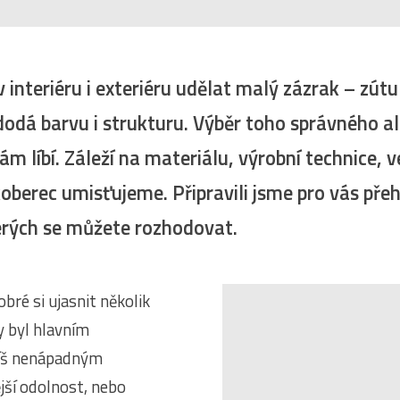
interiéru i exteriéru udělat malý zázrak – zútul
 dodá barvu i strukturu. Výběr toho správného al
ám líbí. Záleží na materiálu, výrobní technice, ve
oberec umisťujeme. Připravili jsme pro vás přeh
kterých se můžete rozhodovat.
obré si ujasnit několik
y byl hlavním
íš nenápadným
jší odolnost, nebo