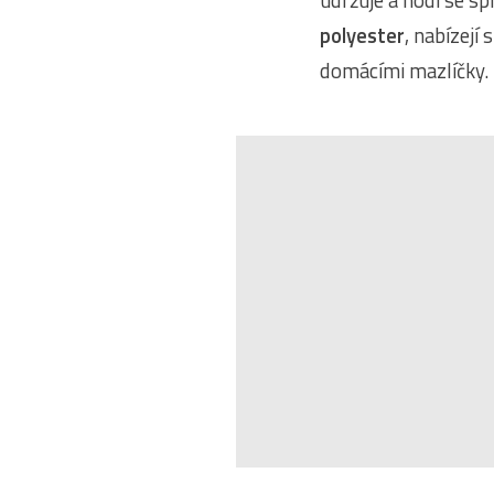
udržuje a hodí se s
polyester
, nabízejí
domácími mazlíčky.