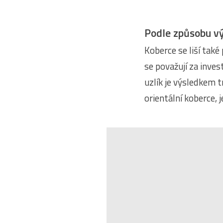
Podle způsobu v
Koberce se liší také
se považují za inves
uzlík je výsledkem t
orientální koberce, j