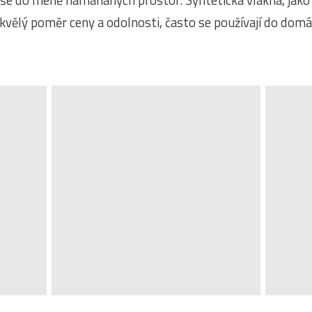
píše do méně namáhaných prostor. Syntetická vlákna, jak
 skvělý poměr ceny a odolnosti, často se používají do domá