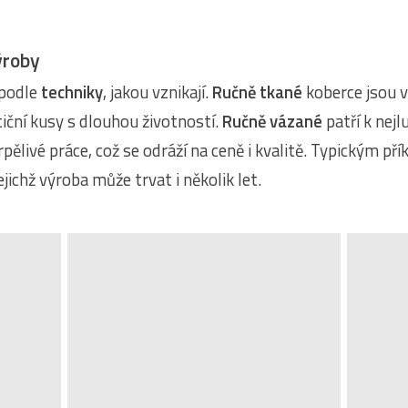
ýroby
 podle
techniky
, jakou vznikají.
Ručně tkané
koberce jsou v
tiční kusy s dlouhou životností.
Ručně vázané
patří k nej
rpělivé práce, což se odráží na ceně i kvalitě. Typickým př
ejichž výroba může trvat i několik let.