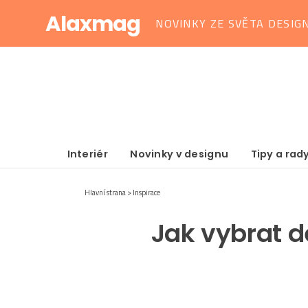
Alaxmag
NOVINKY ZE SVĚTA DESIG
Interiér
Novinky v designu
Tipy a rad
Hlavní strana
Inspirace
Jak vybrat d