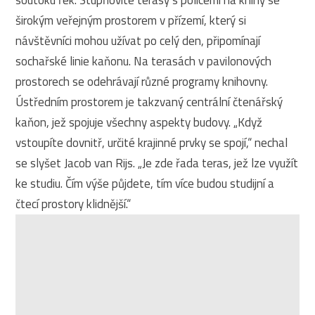
soutoku řek. Stupňovité terasy s policemi na knihy se
širokým veřejným prostorem v přízemí, který si
návštěvníci mohou užívat po celý den, připomínají
sochařské linie kaňonu. Na terasách v pavilonových
prostorech se odehrávají různé programy knihovny.
Ústředním prostorem je takzvaný centrální čtenářský
kaňon, jež spojuje všechny aspekty budovy. „Když
vstoupíte dovnitř, určité krajinné prvky se spojí,“ nechal
se slyšet Jacob van Rijs. „Je zde řada teras, jež lze využít
ke studiu. Čím výše půjdete, tím více budou studijní a
čtecí prostory klidnější.“