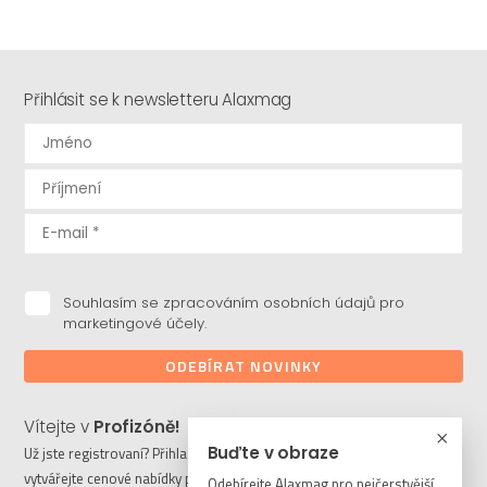
Přihlásit se k newsletteru Alaxmag
Souhlasím se zpracováním osobních údajů pro
marketingové účely.
ODEBÍRAT NOVINKY
Vítejte v
Profizóně!
Buďte v obraze
Už jste registrovaní? Přihlaste se a stahujte potřebné soubory či
vytvářejte cenové nabídky pro vaše klienty. Ještě nejste členem?
Odebírejte Alaxmag pro nejčerstvější