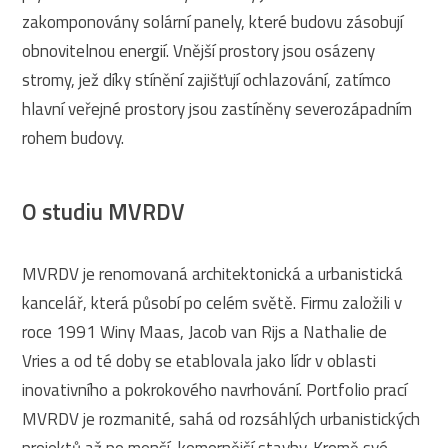
zakomponovány solární panely, které budovu zásobují
obnovitelnou energií. Vnější prostory jsou osázeny
stromy, jež díky stínění zajišťují ochlazování, zatímco
hlavní veřejné prostory jsou zastíněny severozápadním
rohem budovy.
O studiu MVRDV
MVRDV je renomovaná architektonická a urbanistická
kancelář, která působí po celém světě. Firmu založili v
roce 1991 Winy Maas, Jacob van Rijs a Nathalie de
Vries a od té doby se etablovala jako lídr v oblasti
inovativního a pokrokového navrhování. Portfolio prací
MVRDV je rozmanité, sahá od rozsáhlých urbanistických
projektů až po menší, komornější stavby. Kromě své