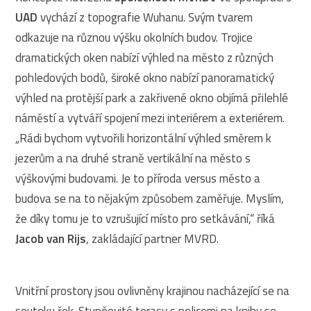
UAD
vychází z topografie Wuhanu. Svým tvarem
odkazuje na různou výšku okolních budov. Trojice
dramatických oken nabízí výhled na město z různých
pohledových bodů, široké okno nabízí panoramatický
výhled na protější park a zakřivené okno objímá přilehlé
náměstí a vytváří spojení mezi interiérem a exteriérem.
„Rádi bychom vytvořili horizontální výhled směrem k
jezerům a na druhé straně vertikální na město s
výškovými budovami. Je to příroda versus město a
budova se na to nějakým způsobem zaměřuje. Myslím,
že díky tomu je to vzrušující místo pro setkávání,“ říká
Jacob van Rijs
, zakládající partner MVRD.
Vnitřní prostory jsou ovlivněny krajinou nacházející se na