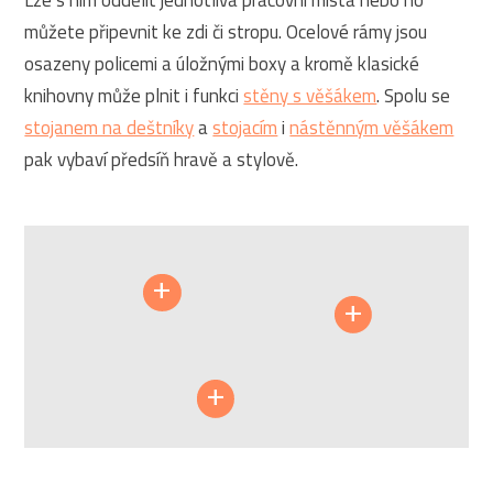
můžete připevnit ke zdi či stropu. Ocelové rámy jsou
osazeny policemi a úložnými boxy a kromě klasické
knihovny může plnit i funkci
stěny s věšákem
. Spolu se
stojanem na deštníky
a
stojacím
i
nástěnným věšákem
pak vybaví předsíň hravě a stylově.
MÜLLER
+
Designový věšák V22
+
34 536
Polic
CZK
MÜLLER
+
Stojan na deštníky STEP
31 681
CZK