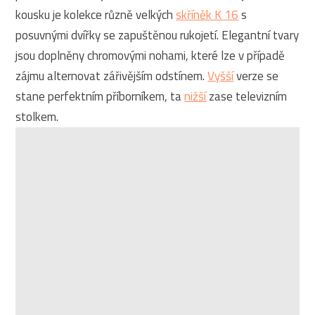
kousku je kolekce různě velkých
skříněk K 16
s
posuvnými dvířky se zapuštěnou rukojetí. Elegantní tvary
jsou doplněny chromovými nohami, které lze v případě
zájmu alternovat zářivějším odstínem.
Vyšší
verze se
stane perfektním příborníkem, ta
nižší
zase televizním
stolkem.