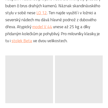
buben či brus drahých kamenů. Náznak skandinávského
stylu v sobě nese
LO 12
. Ten najde využití i v ložnici a
severský nádech mu dává hlavně podnož z dubového
dřeva. Atypický
model V 44
unese až 25 kg a díky
přidaným kolečkům je pohyblivý. Pro milovníky klasiky je
tu i
stolek Beta
ve dvou velikostech.