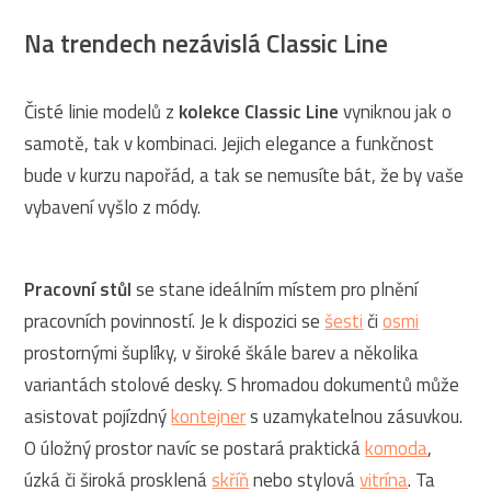
Na trendech nezávislá Classic Line
Čisté linie modelů z
kolekce Classic Line
vyniknou jak o
samotě, tak v kombinaci. Jejich elegance a funkčnost
bude v kurzu napořád, a tak se nemusíte bát, že by vaše
vybavení vyšlo z módy.
Pracovní stůl
se stane ideálním místem pro plnění
pracovních povinností. Je k dispozici se
šesti
či
osmi
prostornými šuplíky, v široké škále barev a několika
variantách stolové desky. S hromadou dokumentů může
asistovat pojízdný
kontejner
s uzamykatelnou zásuvkou.
O úložný prostor navíc se postará praktická
komoda
,
úzká či široká prosklená
skříň
nebo stylová
vitrína
. Ta