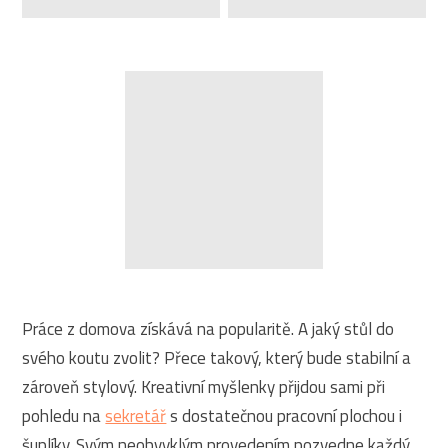
Práce z domova získává na popularitě. A jaký stůl do
svého koutu zvolit? Přece takový, který bude stabilní a
zároveň stylový. Kreativní myšlenky přijdou sami při
pohledu na
sekretář
s dostatečnou pracovní plochou i
šuplíky. Svým neobvyklým provedením pozvedne každý