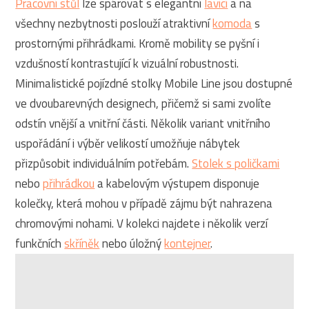
Pracovní stůl
lze spárovat s elegantní
lavicí
a na
všechny nezbytnosti poslouží atraktivní
komoda
s
prostornými přihrádkami. Kromě mobility se pyšní i
vzdušností kontrastující k vizuální robustnosti.
Minimalistické pojízdné stolky Mobile Line jsou dostupné
ve dvoubarevných designech, přičemž si sami zvolíte
odstín vnější a vnitřní části. Několik variant vnitřního
uspořádání i výběr velikostí umožňuje nábytek
přizpůsobit individuálním potřebám.
Stolek s poličkami
nebo
přihrádkou
a kabelovým výstupem disponuje
kolečky, která mohou v případě zájmu být nahrazena
chromovými nohami. V kolekci najdete i několik verzí
funkčních
skříněk
nebo úložný
kontejner
.