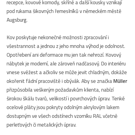
recepce, kovové komody, skříně a další kousky vznikají
pod rukama šikovných řemeslníků v německém městě
Augsburg.
Kov poskytuje nekonečné možnosti zpracování i
všestrannost a jednou z jeho mnoha výhod je odolnost.
Opotřebení ani deformace mu jen tak nehrozí. Kovový
nábytek je moderní, ale zároveň nadčasový. Do interiéru
vnese svěžest a ačkoliv se může jevit chladným, dokáže
okořenit fádní pracoviště i obývák. Aby se značka
Müller
přizpůsobila veškerým požadavkům klienta, nabízí
širokou škálu tvarů, velikostí i povrchových úprav. Tenké
ocelové pláty jsou pokryty odolným akrylovým lakem
dostupným ve všech odstínech vzorníku RAL včetně
perleťových či metalických úprav.