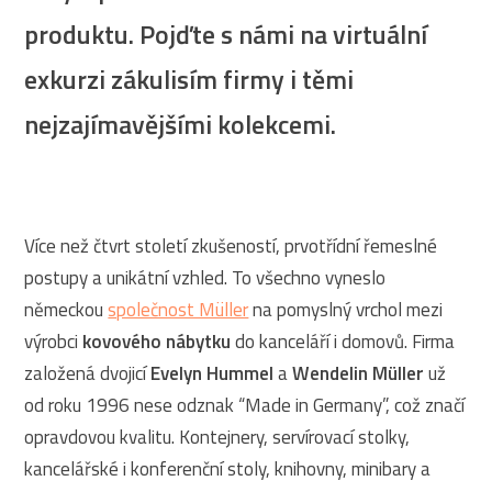
produktu. Pojďte s námi na virtuální
exkurzi zákulisím firmy i těmi
nejzajímavějšími kolekcemi.
Více než čtvrt století zkušeností, prvotřídní řemeslné
postupy a unikátní vzhled. To všechno vyneslo
německou
společnost Müller
na pomyslný vrchol mezi
výrobci
kovového nábytku
do kanceláří i domovů. Firma
založená dvojicí
Evelyn Hummel
a
Wendelin Müller
už
od roku 1996 nese odznak “Made in Germany”, což značí
opravdovou kvalitu. Kontejnery, servírovací stolky,
kancelářské i konferenční stoly, knihovny, minibary a