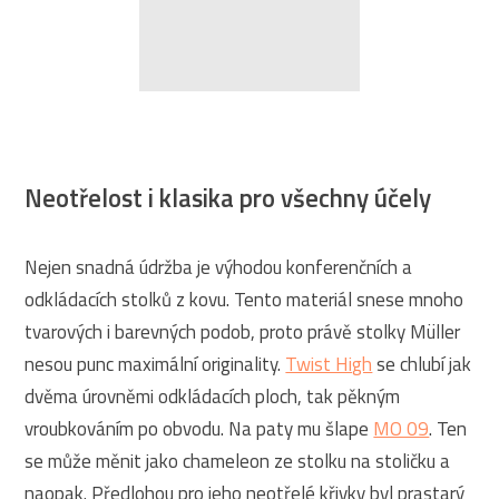
Neotřelost i klasika pro všechny účely
Nejen snadná údržba je výhodou konferenčních a
odkládacích stolků z kovu. Tento materiál snese mnoho
tvarových i barevných podob, proto právě stolky Müller
nesou punc maximální originality.
Twist High
se chlubí jak
dvěma úrovněmi odkládacích ploch, tak pěkným
vroubkováním po obvodu. Na paty mu šlape
MO 09
. Ten
se může měnit jako chameleon ze stolku na stoličku a
naopak. Předlohou pro jeho neotřelé křivky byl prastarý