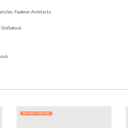
letcher, Faulkner Architects
a Dočkalová
bová
NOVINKY V DESIGNU