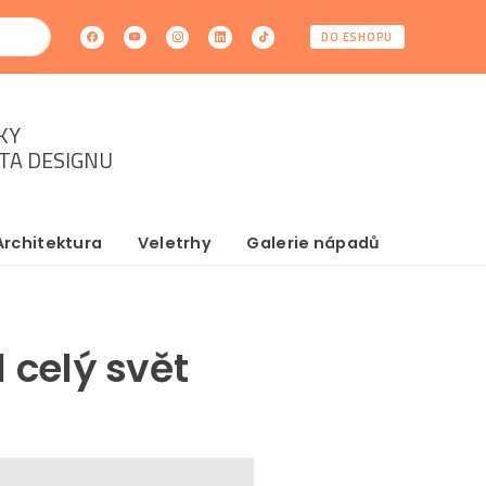
DO ESHOPU
KY
ĚTA DESIGNU
Architektura
Veletrhy
Galerie nápadů
 celý svět