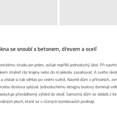
okna se snoubí s betonem, dřevem a ocelí
onickému studiu jen jeden, avšak nepříliš jednoduchý úkol. Při nav
kem změnit ráz krajiny nebo do ní jakkoliv zasahovat. A svého úkolu 
 a získali si tak věhlas po celém světě. Navrhli dům v přírodních, z
rodou doslova splýval. Jednoduchému designu budovy dominují velk
skytuje přenádherný výhled do okolí. Samotný dům se skládá z be
něných ploch, které se v různých kombinacích prolínají.