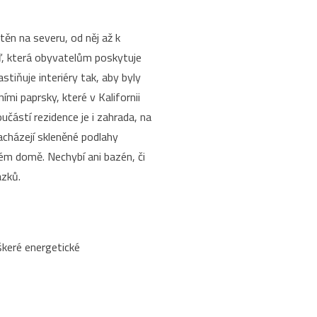
ěn na severu, od něj až k
, která obyvatelům poskytuje
stiňuje interiéry tak, aby byly
mi paprsky, které v Kalifornii
učástí rezidence je i zahrada, na
nacházejí skleněné podlahy
m domě. Nechybí ani bazén, či
ázků.
škeré energetické