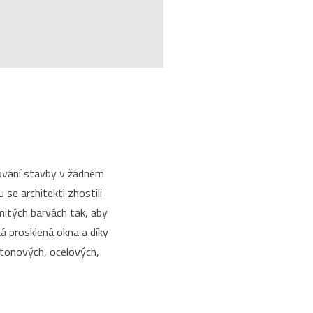
rhování stavby v žádném
se architekti zhostili
emitých barvách tak, aby
á prosklená okna a díky
tonových, ocelových,