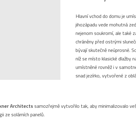
Hlavní vchod do domu je umíst
jihozápadu vede mohutná zeď
nejenom soukromí, ale také za
chráněny před ostrými sluneční
bývají skutečně neúprosné. So
níž se místo klasické dlažby 
umístněné rovněž i v samotné
snad jezírko, vytvořené z obl
kner Architects
samozřejmě vytvořilo tak, aby minimalizovalo ve
gii ze solárních panelů.