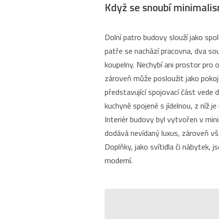
Když se snoubí minimali
Dolní patro budovy slouží jako spo
patře se nachází pracovna, dva so
koupelny. Nechybí ani prostor pro o
zároveň může posloužit jako pokoj
představující spojovací část vede 
kuchyně spojené s jídelnou, z níž je
Interiér budovy byl vytvořen v min
dodává nevídaný luxus, zároveň však
Doplňky, jako svítidla či nábytek, 
moderní.