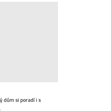
 dům si poradí i s
m