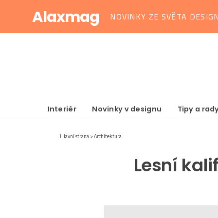
Alaxmag
NOVINKY ZE SVĚTA DESIG
Interiér
Novinky v designu
Tipy a rad
Hlavní strana
Architektura
Lesní kal