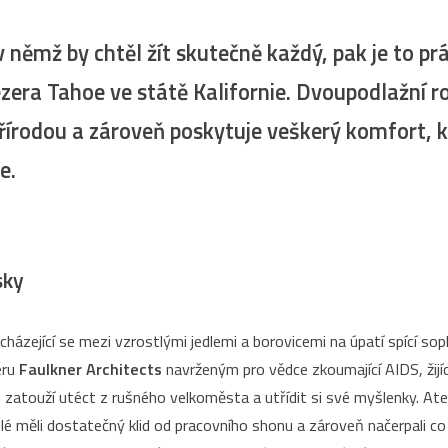
 v němž by chtěl žít skutečně každý, pak je to p
u jezera Tahoe ve státě Kalifornie. Dvoupodlažní
přírodou a zároveň poskytuje veškerý komfort, k
je.
sky
ázející se mezi vzrostlými jedlemi a borovicemi na úpatí spící sopk
éru
Faulkner Architects
navrženým pro vědce zkoumající AIDS, žijíc
u zatouží utéct z rušného velkoměsta a utřídit si své myšlenky. At
é měli dostatečný klid od pracovního shonu a zároveň načerpali co 