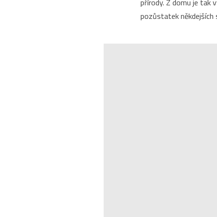
přírody. Z domu je tak 
pozůstatek někdejších s