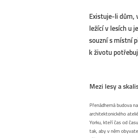
Existuje-li dům,
ležící v lesích 
souzní s místní 
k životu potřebu
Mezi lesy a skali
Přenádherná budova nach
architektonického ateli
Yorku, kteří čas od čas
tak, aby v něm obyvatel