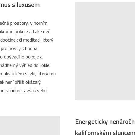
smus s luxusem
lečné prostory, v horním
ukromé pokoje a také dvě
dpočinek či meditaci, který
 pro hosty. Chodba
do obývacího pokoje a
 nádherný výhled do rokle.
imalistickém stylu, který mu
 není příliš okázalý.
jsou střídmé, avšak velmi
Energeticky nenáročný
kalifornským slunce