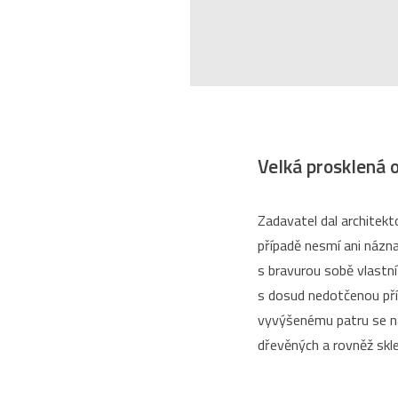
Velká prosklená 
Zadavatel dal architekt
případě nesmí ani názna
s bravurou sobě vlastní
s dosud nedotčenou pří
vyvýšenému patru se na
dřevěných a rovněž skle