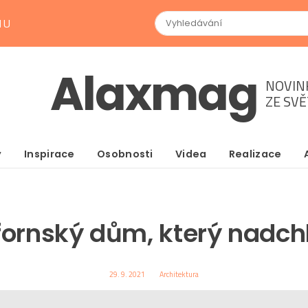
NU
Alaxmag
NOVIN
ZE SV
y
Inspirace
Osobnosti
Videa
Realizace
ifornský dům, který nadchl
29. 9. 2021
Architektura