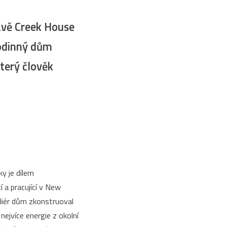
rávě Creek House
 rodinný dům
terý člověk
y je dílem
í a pracující v New
eliér dům zkonstruoval
nejvíce energie z okolní