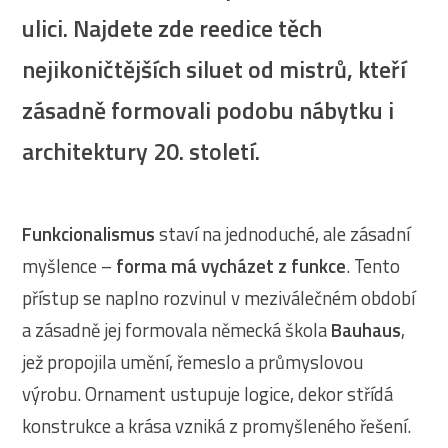
ulici. Najdete zde reedice těch
nejikoničtějších siluet od mistrů, kteří
zásadně formovali podobu nábytku i
architektury 20. století.
Funkcionalismus
staví na jednoduché, ale zásadní
myšlence –
forma má vycházet z funkce
. Tento
přístup se naplno rozvinul v meziválečném období
a zásadně jej formovala německá škola
Bauhaus
,
jež propojila umění, řemeslo a průmyslovou
výrobu. Ornament ustupuje logice, dekor střídá
konstrukce a krása vzniká z promyšleného řešení.