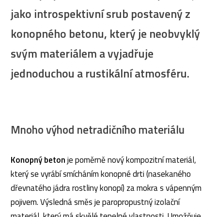
jako introspektivní srub postavený z
konopného betonu, který je neobvyklý
svým materiálem a vyjadřuje
jednoduchou a rustikální atmosféru.
Mnoho výhod netradičního materiálu
Konopný beton
je poměrně nový kompozitní materiál,
který se vyrábí smícháním konopné drti (nasekaného
dřevnatého jádra rostliny konopí) za mokra s vápenným
pojivem. Výsledná směs je paropropustný izolační
materiál, který má skvělé tepelné vlastnosti. Umožňuje