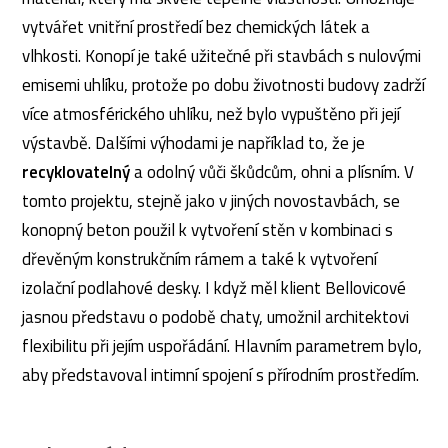
vytvářet vnitřní prostředí bez chemických látek a
vlhkosti. Konopí je také užitečné při stavbách s nulovými
emisemi uhlíku, protože po dobu životnosti budovy zadrží
více atmosférického uhlíku, než bylo vypuštěno při její
výstavbě. Dalšími výhodami je například to, že je
recyklovatelný
a odolný vůči škůdcům, ohni a plísním. V
tomto projektu, stejně jako v jiných novostavbách, se
konopný beton použil k vytvoření stěn v kombinaci s
dřevěným konstrukčním rámem a také k vytvoření
izolační podlahové desky. I když měl klient Bellovicové
jasnou představu o podobě chaty, umožnil architektovi
flexibilitu při jejím uspořádání. Hlavním parametrem bylo,
aby představoval intimní spojení s přírodním prostředím.