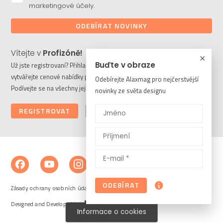
marketingové účely.
ODEBÍRAT NOVINKY
Vítejte v
Profizóně!
Buďte v obraze
Už jste registrovaní? Přihlaste se a stahujte potřebné soubory či
vytvářejte cenové nabídky pro vaše klienty. Ještě nejste členem?
Odebírejte Alaxmag pro nejčerstvější
Podívejte se na všechny její výhody a registrujte se ještě dnes.
novinky ze světa designu
REGISTROVAT
PŘIHLÁSIT
ODEBÍRAT
Zásady ochrany osobních údajů a cookies
Designed and Developed by