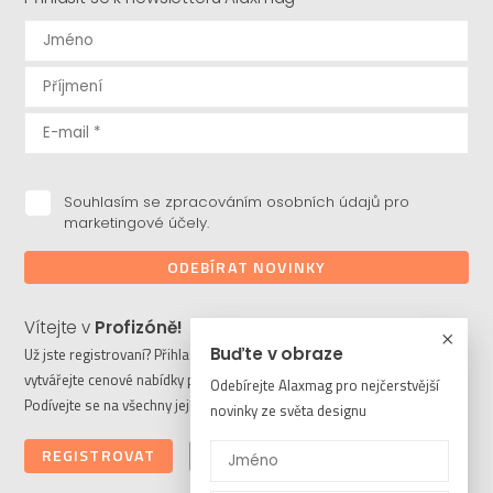
Souhlasím se zpracováním osobních údajů pro
marketingové účely.
ODEBÍRAT NOVINKY
Vítejte v
Profizóně!
Buďte v obraze
Už jste registrovaní? Přihlaste se a stahujte potřebné soubory či
vytvářejte cenové nabídky pro vaše klienty. Ještě nejste členem?
Odebírejte Alaxmag pro nejčerstvější
Podívejte se na všechny její výhody a registrujte se ještě dnes.
novinky ze světa designu
REGISTROVAT
PŘIHLÁSIT