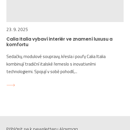
23. 9. 2025
Calia Italia vybaví interiér ve znamení luxusu a
komfortu
Sedačky, modulové soupravy, křesla i poufy Calia Italia
kombinují tradiční italské řemeslo s inovativními
technologiemi. Spojují v sobě pohodlí,...
Přihlásit se k newsletteru Alaxmag