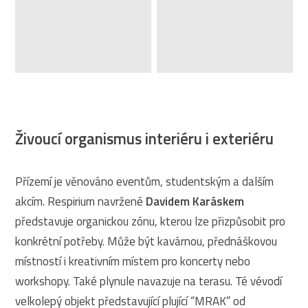
Živoucí organismus interiéru i exteriéru
Přízemí je věnováno eventům, studentským a dalším
akcím. Respirium navržené
Davidem Karáskem
představuje organickou zónu, kterou lze přizpůsobit pro
konkrétní potřeby. Může být kavárnou, přednáškovou
místností i kreativním místem pro koncerty nebo
workshopy. Také plynule navazuje na terasu. Té vévodí
velkolepý objekt představující plující “MRAK” od