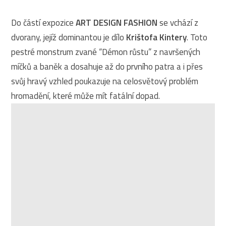
Do částí expozice
ART DESIGN FASHION
se vchází z
dvorany, jejíž dominantou je dílo
Krištofa Kintery
. Toto
pestré monstrum zvané “Démon růstu” z navršených
míčků a baněk a dosahuje až do prvního patra a i přes
svůj hravý vzhled poukazuje na celosvětový problém
hromadění, které může mít fatální dopad.