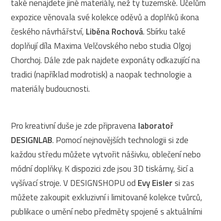
také nenajdete jiné materiály, než ty tuzemské. Účelům
expozice věnovala své kolekce oděvů a doplňků ikona
českého návrhářství,
Liběna Rochová
. Sbírku také
doplňují díla Maxima Velčovského nebo studia Olgoj
Chorchoj. Dále zde pak najdete exponáty odkazující na
tradici (například modrotisk) a naopak technologie a
materiály budoucnosti.
Pro kreativní duše je zde připravena
laboratoř
DESIGNLAB
. Pomocí nejnovějších technologii si zde
každou středu můžete vytvořit nášivku, oblečení nebo
módní doplňky. K dispozici zde jsou 3D tiskárny, šicí a
vyšívací stroje. V DESIGNSHOPU od
Evy Eisler
si zas
můžete zakoupit exkluzivní i limitované kolekce tvůrců,
publikace o umění nebo předměty spojené s aktuálními