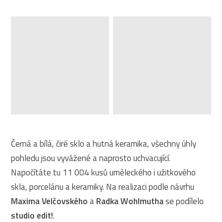
Černá a bílá, čiré sklo a hutná keramika, všechny úhly
pohledu jsou vyvážené a naprosto uchvacující.
Napočítáte tu 11 004 kusů uměleckého i užitkového
skla, porcelánu a keramiky. Na realizaci podle návrhu
Maxima Velčovského
a
Radka Wohlmutha
se podílelo
studio edit!
.