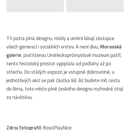
Tři patra plná designu, módy a umění lákají zástupce
všech generací i sociálních vrstev. A není divu,
Moravská
galerie
, pod kterou Uměleckoprůmyslové muzeum patří,
tento historický prostor vypiplala od podlahy až po
střechu. Do stálých expozic je vstupné dobrovolné, u
jednotlivých akcí se pak částka liší. Až budete mít cestu
do Brna, toto místo plné českého designu rozhodně stojí
za návštěvu.
Zdroj fotografií:
BoysPlayNice