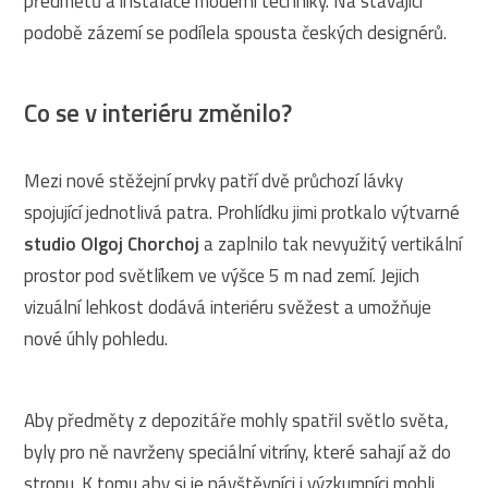
předmětů a instalace moderní techniky. Na stávající
podobě zázemí se podílela spousta českých designérů.
Co se v interiéru změnilo?
Mezi nové stěžejní prvky patří dvě průchozí lávky
spojující jednotlivá patra. Prohlídku jimi protkalo výtvarné
studio Olgoj Chorchoj
a zaplnilo tak nevyužitý vertikální
prostor pod světlíkem ve výšce 5 m nad zemí. Jejich
vizuální lehkost dodává interiéru svěžest a umožňuje
nové úhly pohledu.
Aby předměty z depozitáře mohly spatřil světlo světa,
byly pro ně navrženy speciální vitríny, které sahají až do
stropu. K tomu aby si je návštěvníci i výzkumníci mohli