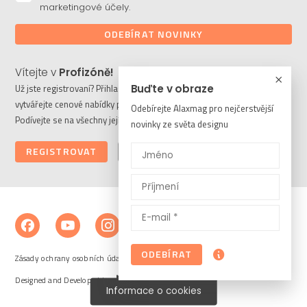
marketingové účely.
ODEBÍRAT NOVINKY
Vítejte v
Profizóně!
Buďte v obraze
Už jste registrovaní? Přihlaste se a stahujte potřebné soubory či
vytvářejte cenové nabídky pro vaše klienty. Ještě nejste členem?
Odebírejte Alaxmag pro nejčerstvější
Podívejte se na všechny její výhody a registrujte se ještě dnes.
novinky ze světa designu
REGISTROVAT
PŘIHLÁSIT
ODEBÍRAT
Zásady ochrany osobních údajů a cookies
Designed and Developed by