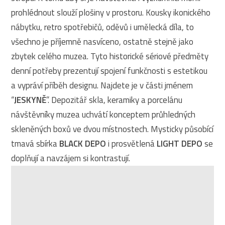
prohlédnout slouží plošiny v prostoru. Kousky ikonického
nábytku, retro spotřebičů, oděvů i umělecká díla, to
všechno je příjemně nasvíceno, ostatně stejně jako
zbytek celého muzea. Tyto historické sériové předměty
denní potřeby prezentují spojení funkčnosti s estetikou
a vypráví příběh designu. Najdete je v části jménem
“
JESKYNĚ
”. Depozitář skla, keramiky a porcelánu
návštěvníky muzea uchvátí konceptem průhledných
skleněných boxů ve dvou místnostech. Mysticky působící
tmavá sbírka
BLACK DEPO
i prosvětlená
LIGHT DEPO
se
doplňují a navzájem si kontrastují.