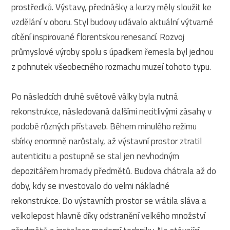
prostředků. Výstavy, přednášky a kurzy měly sloužit ke
vzdělání v oboru. Styl budovy udávalo aktuální výtvarné
cítění inspirované florentskou renesancí. Rozvoj
průmyslové výroby spolu s úpadkem řemesla byl jednou
z pohnutek všeobecného rozmachu muzeí tohoto typu.
Po následcích druhé světové války byla nutná
rekonstrukce, následovaná dalšími necitlivými zásahy v
podobě různých přístaveb. Během minulého režimu
sbírky enormně narůstaly, až výstavní prostor ztratil
autenticitu a postupně se stal jen nevhodným
depozitářem hromady předmětů. Budova chátrala až do
doby, kdy se investovalo do velmi nákladné
rekonstrukce. Do výstavních prostor se vrátila sláva a
velkolepost hlavně díky odstranění velkého množství