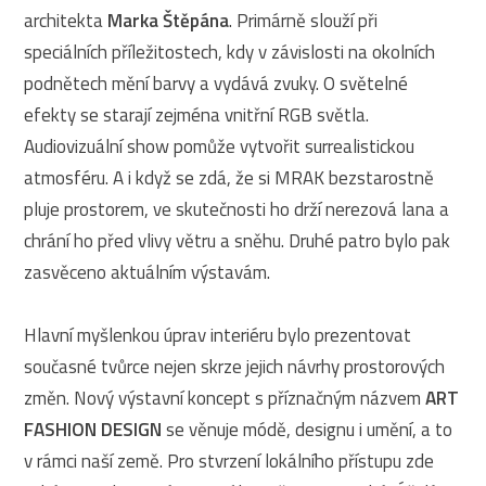
architekta
Marka Štěpána
. Primárně slouží při
speciálních příležitostech, kdy v závislosti na okolních
podnětech mění barvy a vydává zvuky. O světelné
efekty se starají zejména vnitřní RGB světla.
Audiovizuální show pomůže vytvořit surrealistickou
atmosféru. A i když se zdá, že si MRAK bezstarostně
pluje prostorem, ve skutečnosti ho drží nerezová lana a
chrání ho před vlivy větru a sněhu. Druhé patro bylo pak
zasvěceno aktuálním výstavám.
Hlavní myšlenkou úprav interiéru bylo prezentovat
současné tvůrce nejen skrze jejich návrhy prostorových
změn. Nový výstavní koncept s příznačným názvem
ART
FASHION
DESIGN
se věnuje módě, designu i umění, a to
v rámci naší země. Pro stvrzení lokálního přístupu zde