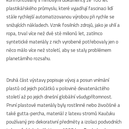
konfrontovány s filmovými dokumenty ze 100 let
plastikářského průmyslu, které vyjadřují fascinaci lidí
stále rychlejší automatizovanou výrobou při rychle se
snižujících nákladech. Vznik fosilních zdrojů, jako je uhlí a
ropa, trval více než dvě stě milionů let, zatímco
syntetické materiály z nich vyrobené potřebovaly jen o
něco málo více než století, aby se staly problémem
planetárního rozsahu.
Druhá část výstavy popisuje vývoj a posun vnímání
plastů od jejich počátků v polovině devatenáctého
století až po jejich dnešní globální všudypřítomnost.
První plastové materiály byly rostlinné nebo živočišné a
také gutta-percha, materiál z latexu stromů Kaučuku
používaný pro dekorativní předměty a izolaci podvodních