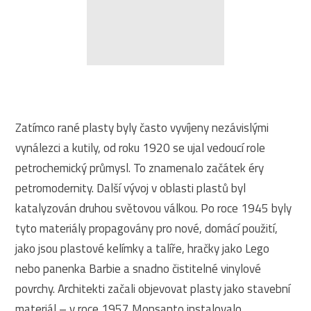
Zatímco rané plasty byly často vyvíjeny nezávislými
vynálezci a kutily, od roku 1920 se ujal vedoucí role
petrochemický průmysl. To znamenalo začátek éry
petromodernity. Další vývoj v oblasti plastů byl
katalyzován druhou světovou válkou. Po roce 1945 byly
tyto materiály propagovány pro nové, domácí použití,
jako jsou plastové kelímky a talíře, hračky jako Lego
nebo panenka Barbie a snadno čistitelné vinylové
povrchy. Architekti začali objevovat plasty jako stavební
materiál – v roce 1957 Monsanto instalovalo