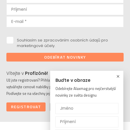
Souhlasím se zpracováním osobních údajů pro
marketingové účely.
ODEBÍRAT NOVINKY
Vítejte v
Profizóně!
Buďte v obraze
Už jste registrovaní? Přihlaste se a stahujte potřebné soubory či
vytvářejte cenové nabídky pro vaše klienty. Ještě nejste členem?
Odebírejte Alaxmag pro nejčerstvější
Podívejte se na všechny její výhody a registrujte se ještě dnes.
novinky ze světa designu
REGISTROVAT
PŘIHLÁSIT