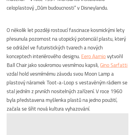
celoplastový „Dům budoucnosti“ v Disneylandu.
O několik let později rostoucí fascinace kosmickými lety
přesunula pozornost na utopický potenciál plastu, který
se odrážel ve futuristických tvarech a nových
konceptech interiérového designu.
Eero Aarnio
vytvořil
Ball Chair jako soukromou vesmírnou kapsli,
Gino Sarfatti
vzdal hold vesmírnému závodu svou Moon Lamp a
plastový náramek Toot-a-Loop s vestavěným rádiem se
stal jedním z prvních nositelných zařízení. V roce 1960
byla představena myšlenka plastů na jedno použití,
začala se šířit nová kultura vyhazování.