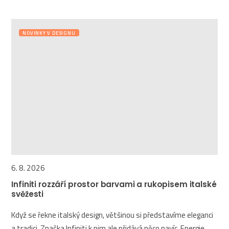
NOVINKY V DESIGNU
6. 8. 2026
Infiniti rozzáří prostor barvami a rukopisem italské
svěžesti
Když se řekne italský design, většinou si představíme eleganci
a tradici. Značka Infiniti k nim ale přidává něco navíc. Energie,