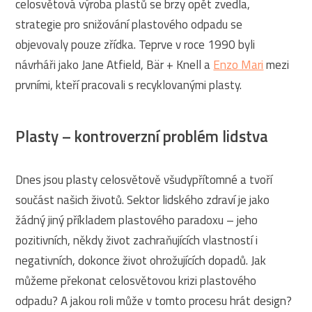
celosvětová výroba plastů se brzy opět zvedla,
strategie pro snižování plastového odpadu se
objevovaly pouze zřídka. Teprve v roce 1990 byli
návrháři jako Jane Atfield, Bär + Knell a
Enzo Mari
mezi
prvními, kteří pracovali s recyklovanými plasty.
Plasty – kontroverzní problém lidstva
Dnes jsou plasty celosvětově všudypřítomné a tvoří
součást našich životů. Sektor lidského zdraví je jako
žádný jiný příkladem plastového paradoxu – jeho
pozitivních, někdy život zachraňujících vlastností i
negativních, dokonce život ohrožujících dopadů. Jak
můžeme překonat celosvětovou krizi plastového
odpadu? A jakou roli může v tomto procesu hrát design?