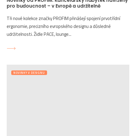
Novinky od PROFIM. Kancelářský nábytek navržený
pro budoucnost – v Evropě a udržitelně
Tři nové kolekce značky PROFIM přinášejí spojení prvotřídní
ergonomie, precizního evropského designu a důsledné
udržitelnosti. Židle PACE, lounge...
NOVINKY V DESIGNU