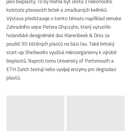
jako bioplasty. To by mohla být cesta z nekončícího
kolotoče plovoucích brček a zmačkaných kelímků.
Výstava představuje v tomto tématu například remake
Zahradního vejce Petera Ghyczyho, který vytvořilo
holandské designérské duo Klarenbeek & Dros za
použití 3D tištěných plastů na bázi řas. Také britský
start-up Shellworks využívá mikroorganismy k výrobě
bioplastů. Naproti tomu University of Portsmouth a
ETH Zurich testují nebo vyvíjejí enzymy pro degradaci
plastů.