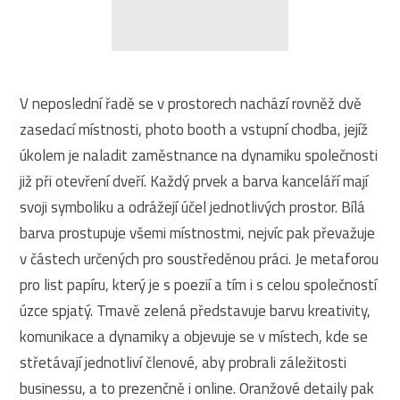
V neposlední řadě se v prostorech nachází rovněž dvě
zasedací místnosti, photo booth a vstupní chodba, jejíž
úkolem je naladit zaměstnance na dynamiku společnosti
již při otevření dveří. Každý prvek a barva kanceláří mají
svoji symboliku a odrážejí účel jednotlivých prostor. Bílá
barva prostupuje všemi místnostmi, nejvíc pak převažuje
v částech určených pro soustředěnou práci. Je metaforou
pro list papíru, který je s poezií a tím i s celou společností
úzce spjatý. Tmavě zelená představuje barvu kreativity,
komunikace a dynamiky a objevuje se v místech, kde se
střetávají jednotliví členové, aby probrali záležitosti
businessu, a to prezenčně i online. Oranžové detaily pak