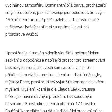
uvolněnou atmosféru. Dominantní bílá barva, procházející
celým prostorem, pak ztělesňuje jednoduchost. Se svými
150 m² není kancelář příliš rozlehlá, a tak bylo nutné
zužitkovat každý centimetr a optimalizovat tak
prostorové využití.
Uprostřed je situován skleník sloužíci k neformálnímu
setkání či odpočinku a nabízející prostor pro streamování
básnických čtení. Jak uvedli sami autoři. „Těžištěm
příběhu kanceláří je prostor skleníku – divoká džungle,
mýtický Eden, prostor, který vyjadřuje koncept divokého
myšlení. Myšlení, které je dle Clauda Lévi-Strausse
blízké jak našim dávným předkům, tak soudobým
básníkům.“ Konstrukci skleníku obepíná 171 rostlin.
Součástí kanceláře jsou dále individuální pracovní místa,