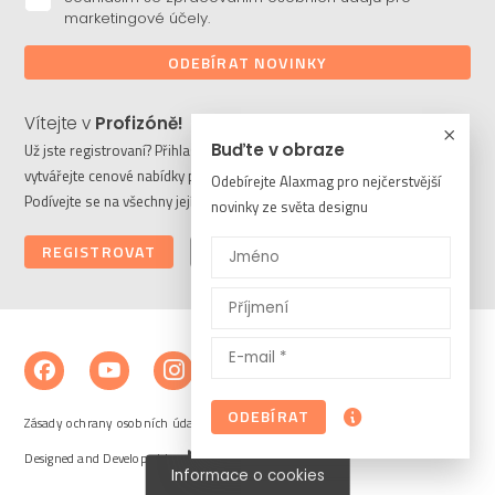
marketingové účely.
ODEBÍRAT NOVINKY
Vítejte v
Profizóně!
Buďte v obraze
Už jste registrovaní? Přihlaste se a stahujte potřebné soubory či
vytvářejte cenové nabídky pro vaše klienty. Ještě nejste členem?
Odebírejte Alaxmag pro nejčerstvější
Podívejte se na všechny její výhody a registrujte se ještě dnes.
novinky ze světa designu
REGISTROVAT
PŘIHLÁSIT
ODEBÍRAT
Zásady ochrany osobních údajů a cookies
Designed and Developed by