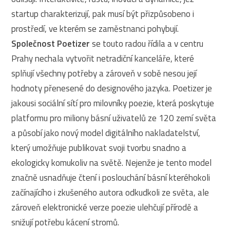
startup charakterizují, pak musí být přizpůsobeno i
prostředí, ve kterém se zaměstnanci pohybují.
Společnost Poetizer
se touto radou řídila a v centru
Prahy nechala vytvořit netradiční kanceláře, které
splňují všechny potřeby a zároveň v sobě nesou její
hodnoty přenesené do designového jazyka. Poetizer je
jakousi sociální sítí pro milovníky poezie, která poskytuje
platformu pro miliony básní uživatelů ze 120 zemí světa
a působí jako nový model digitálního nakladatelství,
který umožňuje publikovat svoji tvorbu snadno a
ekologicky komukoliv na světě. Nejenže je tento model
značně usnadňuje čtení i poslouchání básní kteréhokoli
začínajícího i zkušeného autora odkudkoli ze světa, ale
zároveň elektronické verze poezie ulehčují přírodě a
snižují potřebu kácení stromů.