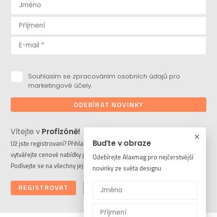
Souhlasím se zpracováním osobních údajů pro
marketingové účely.
ODEBÍRAT NOVINKY
Vítejte v
Profizóně!
Buďte v obraze
Už jste registrovaní? Přihlaste se a stahujte potřebné soubory či
vytvářejte cenové nabídky pro vaše klienty. Ještě nejste členem?
Odebírejte Alaxmag pro nejčerstvější
Podívejte se na všechny její výhody a registrujte se ještě dnes.
novinky ze světa designu
REGISTROVAT
PŘIHLÁSIT