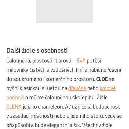
Další židle s osobností
Čalouněná, plastová i barová –
EVA
potěší
milovníky čistých a vzdušných linií a nabídne řešení
do soukromého i komerčního prostoru.
CLOE
se
pyšní klasickou siluetou na
dřevěné
nebo
kovové
podnoži
a měkce čalouněnou skořepinu. Židle
ELENA
je jako chameleon. Ať už ji čeká budoucnost
v zasedací místnosti nebo u jídelního stolu, vždy se
přizpůsobí a bude elegantní a šik. Všechny židle