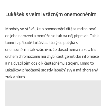
Lukášek s velmi vzácným onemocněním
Mnohdy se stává, že o onemocnění dítěte rodina neví
do jeho narození a nemůže se tak na něj připravit. Tak je
tomu i v případě Lukáška, který se potýká s
onemocněním tak vzácným, že dosud nemá název. Na
druhém chromozomu mu chybí část genetické informace
a na dvacátém došlo k částečnému ztrojení. Mimo to
Lukáškovi předčasně srostly lebeční švy a má zhoršený
zrak a sluch.