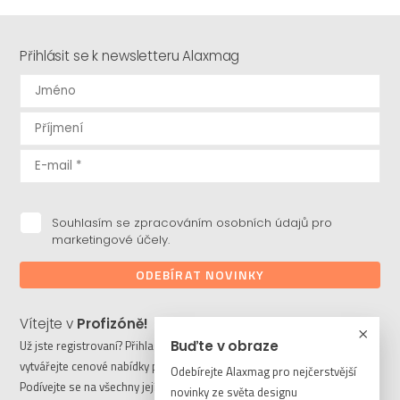
Přihlásit se k newsletteru Alaxmag
Souhlasím se zpracováním osobních údajů pro
marketingové účely.
ODEBÍRAT NOVINKY
Vítejte v
Profizóně!
Už jste registrovaní? Přihlaste se a stahujte potřebné soubory či
Buďte v obraze
vytvářejte cenové nabídky pro vaše klienty. Ještě nejste členem?
Odebírejte Alaxmag pro nejčerstvější
Podívejte se na všechny její výhody a registrujte se ještě dnes.
novinky ze světa designu