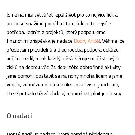
Jsme na misi vytvářet lepší život pro co nejvíce lidí, a
proto se snažíme pomáhat tam, kde je to nejvíce
potřeba. Jedním z projektů, který podporujeme
finančními příspěvky, je nadace
Dobrý Anděl
. Věříme, že
především pravidelná a dlouhodobá podpora dokáže
udělat rozdíl, a tak každý měsíc věnujeme část svých
zisků na dobrou věc. Za dobu této dobročinné aktivity
jsme pomohli postavit se na nohy mnoha lidem a jsme
vděční, že můžeme nadále ulehčovat životy rodinám,
které potkalo tíživé období, a pomáhat plnit jejich sny.
O nadaci
Dobrý Anděl
je nadace, která pomáhá překlenout