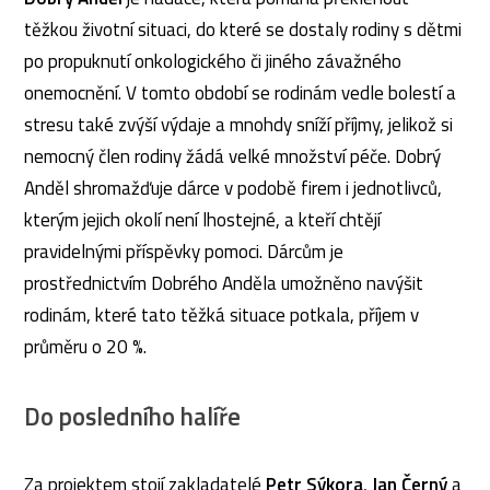
těžkou životní situaci, do které se dostaly rodiny s dětmi
po propuknutí onkologického či jiného závažného
onemocnění. V tomto období se rodinám vedle bolestí a
stresu také zvýší výdaje a mnohdy sníží příjmy, jelikož si
nemocný člen rodiny žádá velké množství péče. Dobrý
Anděl shromažďuje dárce v podobě firem i jednotlivců,
kterým jejich okolí není lhostejné, a kteří chtějí
pravidelnými příspěvky pomoci. Dárcům je
prostřednictvím Dobrého Anděla umožněno navýšit
rodinám, které tato těžká situace potkala, příjem v
průměru o 20 %.
Do posledního halíře
Za projektem stojí zakladatelé
Petr Sýkora
,
Jan Černý
a