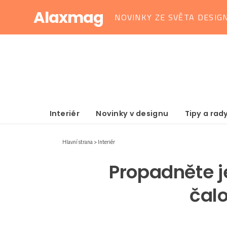
Alaxmag
NOVINKY ZE SVĚTA DESIG
Interiér
Novinky v designu
Tipy a rad
Hlavní strana
Interiér
Propadněte j
čal