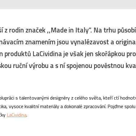
ší z rodin značek ,,Made in Italy”. Na trhu půso
oznávacím znamením jsou vynalézavost a origina
n produktů LaCividina je však jen skořápkou p
skou ruční výrobu a s ní spojenou pověstnou kval
olupráci s talentovanými designéry z celého světa, kteří ctí hodnot
tika, vysoce kvalitní materiály a dokonalé zpracování. Pojďme spo
ačky
LaCividina
.