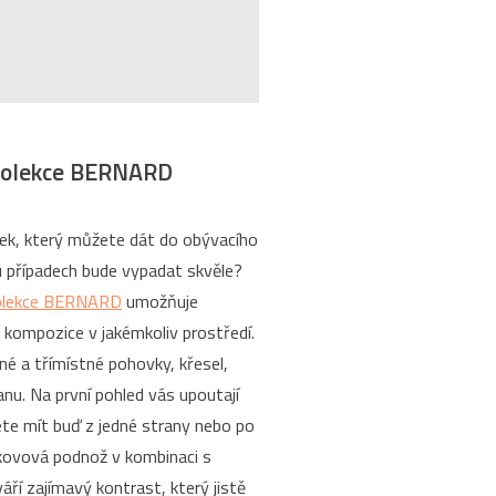
 kolekce BERNARD
ek, který můžete dát do obývacího
u případech bude vypadat skvěle?
olekce BERNARD
umožňuje
 kompozice v jakémkoliv prostředí.
né a třímístné pohovky, křesel,
nu. Na první pohled vás upoutají
te mít buď z jedné strany nebo po
 kovová podnož v kombinaci s
í zajímavý kontrast, který jistě