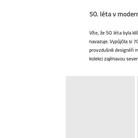
50. léta v mode
Víte, že 50. léta byla 
navazuje. Vypůjčila si 7
provzdušnili designéři 
kolekci zajímavou sever