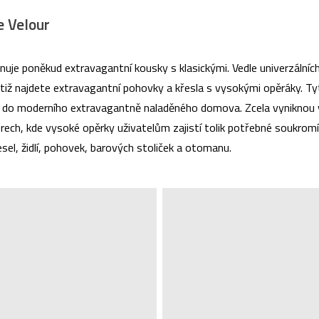
e Velour
uje poněkud extravagantní kousky s klasickými. Vedle univerzálníc
totiž najdete extravagantní pohovky a křesla s vysokými opěráky. 
 do moderního extravagantně naladěného domova. Zcela vyniknou v
ch, kde vysoké opěrky uživatelům zajistí tolik potřebné soukromí 
sel, židlí, pohovek, barových stoliček a otomanu.