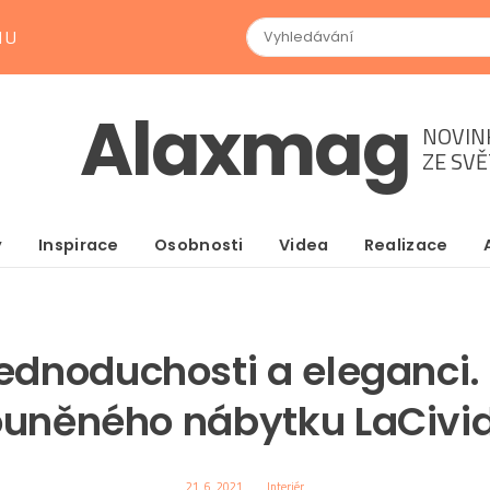
NU
Alaxmag
NOVIN
ZE SV
y
Inspirace
Osobnosti
Videa
Realizace
ednoduchosti a eleganci. 
ouněného nábytku LaCivid
21. 6. 2021
Interiér