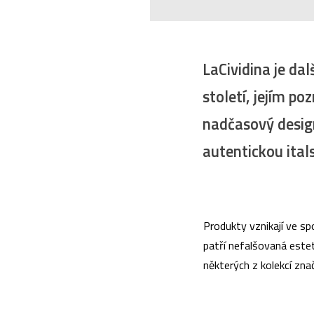
LaCividina je dal
století, jejím p
nadčasový desig
autentickou ital
Produkty vznikají ve sp
patří nefalšovaná este
některých z kolekcí zn