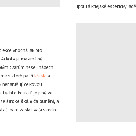
upoutá kdejaké esteticky lad
lekce vhodná jak pro
 Ačkoliv je maximálně
oblým tvarům nese i nádech
 mezi které patří
křesla
a
k nenarušují celkovou
a těchto kousků je plně ve
e ze
široké škály čalounění,
a
tačí nám zaslat vaši vlastní