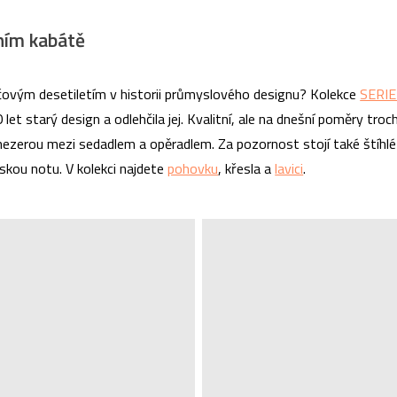
rním kabátě
klíčovým desetiletím v historii průmyslového designu? Kolekce
SERIE
0 let starý design a odlehčila jej. Kvalitní, ale na dnešní poměry tr
mezerou mezi sedadlem a opěradlem. Za pozornost stojí také štíhlé
skou notu. V kolekci najdete
pohovku
, křesla a
lavici
.