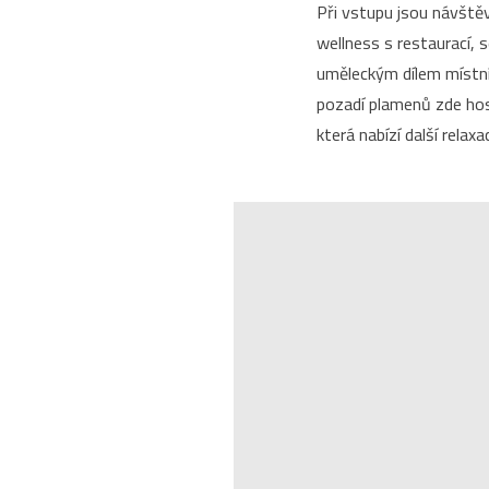
Při vstupu jsou návštěv
wellness s restaurací,
uměleckým dílem místn
pozadí plamenů zde host
která nabízí další relax