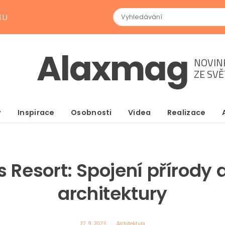
NU
Alaxmag
NOVIN
ZE SV
y
Inspirace
Osobnosti
Videa
Realizace
 Resort: Spojení přírody 
architektury
27. 9. 2023
Architektura