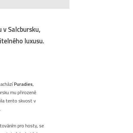
u v Salcbursku,
itelného luxusu.
 nachází
Puradies
,
bursku mu přirozeně
la tento skvost v
.
ytováním pro hosty, se