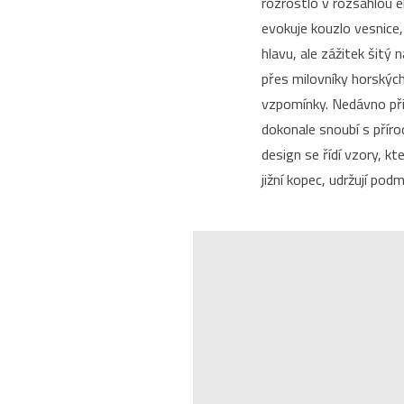
rozrostlo v rozsáhlou 
evokuje kouzlo vesnice,
hlavu, ale zážitek šitý
přes milovníky horských 
vzpomínky. Nedávno přis
dokonale snoubí s přírod
design se řídí vzory, kt
jižní kopec, udržují po