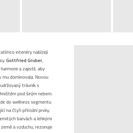
atímco interiéry nabízejí
ásy.
Gottfried Gruber
,
harmonii a zajistil, aby
liv mu dominovala. Novou
 udržovaný trávník s
hništěm pod širým nebem.
vede do wellness segmentu
í na čtyři přírodní prvky.
emitých barvách a lehkými
 země a vzduchu, rezonuje