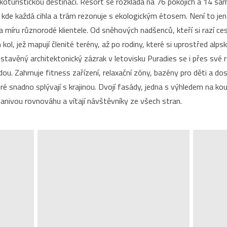
ekoturistickou destinaci. Resort se rozkládá na 76 pokojích a 14 s
 kde každá cihla a trám rezonuje s ekologickým étosem. Není to jen 
 na míru různorodé klientele. Od sněhových nadšenců, kteří si razí c
kol, jež mapují členité terény, až po rodiny, které si uprostřed alps
tavěný architektonický zázrak v letovisku Puradies se i přes své 
ou. Zahrnuje fitness zařízení, relaxační zóny, bazény pro děti a dos
eré snadno splývají s krajinou. Dvojí fasády, jedna s výhledem na ko
dmanivou rovnováhu a vítají návštěvníky ze všech stran.