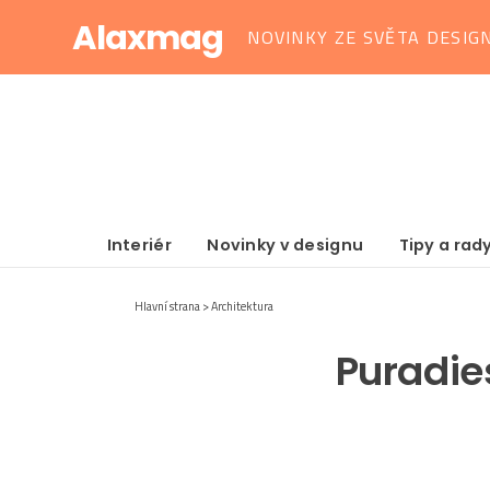
Alaxmag
NOVINKY ZE SVĚTA DESIG
Interiér
Novinky v designu
Tipy a rad
Hlavní strana
Architektura
Puradies