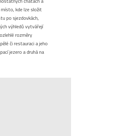
amostatných chatách a
místo, kde lze složit
estu po sjezdovkách,
kých výhledů vytvářejí
rozlehlé rozměry
pělé či restauraci a jeho
upací jezero a druhá na