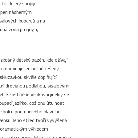
tor, který spojuje
lopen nádherným
salových koberců a na
idná zóna pro jógu,
rozkošný dětský bazén, kde ožívají
ru dominuje jedinečně řešený
skluzavkou skvěle doplňující
tní dřevěnou podlahou, sisalovými
lehlé zastíněné venkovní jídelny se
koupací jezírko, což onu útulnost
vrcholí u podmanivého hlavního
venku. Jeho střed tvoří vyvýšená
anoramatickým výhledem
. Toto spojení lehkosti a země je