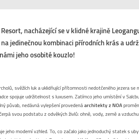
Resort, nacházející se v klidné krajině Leogang
 na jedinečnou kombinaci přírodních krás a udrž
 námi jeho osobité kouzlo!
rcholů, svěžích luk a uklidňující přítomnosti nedotčeného jezera se
hladce spojuje udržitelnost s luxusem. Zatímco jeho umístění v Salc
lný půvab, nedávná vylepšení provedená
architekty z NOA
proměni
 čerpá svou podstatu z odvěkých živlů: ohně, vody, země a vzduchu
je jeho moderní vzhled. To, co začalo jako jednoduchý statek s ub