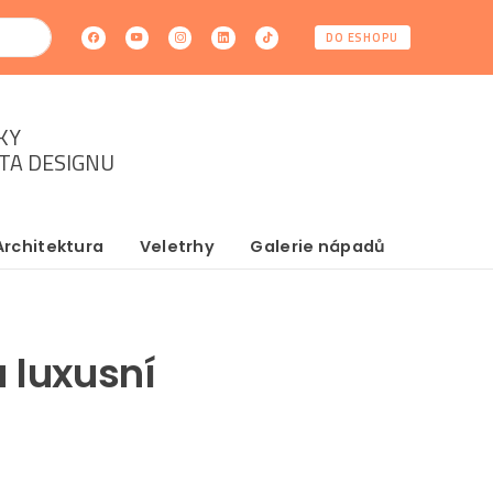
DO ESHOPU
KY
ĚTA DESIGNU
Architektura
Veletrhy
Galerie nápadů
a luxusní