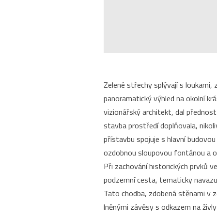
Zelené střechy splývají s loukami, z
panoramatický výhled na okolní kr
vizionářský architekt, dal přednost 
stavba prostředí doplňovala, niko
přístavbu spojuje s hlavní budovou
ozdobnou sloupovou fontánou a o
Při zachování historických prvků 
podzemní cesta, tematicky navazujíc
Tato chodba, zdobená stěnami v z
lněnými závěsy s odkazem na živly