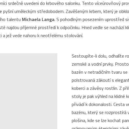
níci srdečně uvedeni do krbového salonku. Tento víceúrovňový pros
 se pyšní uměleckým středobodem. Zavěšeným krbem, který je obk
ího talentu
Michaela Langa
. S pohodlným posezením uprostřed si
é najdou příjemné prostředí k odpočinku. Hned vedle se nachází kl
aci a jež vede nahoru k neotřelému stolování.
Sestoupíte-li dolu, odhalíte 
zemské a vodní prvky. Prosto
bazén v netradičním tvaru se 
polstrovaná zákoutí s elegan
koberci a závěsy rostlin. Z při
stoly je pak výhled na klidné 
přivádí k dokonalosti. Cesta 
bazénu, který se rozprostírá 
plošina, kde se lze kochat p
orámovaným éterickými závěsy