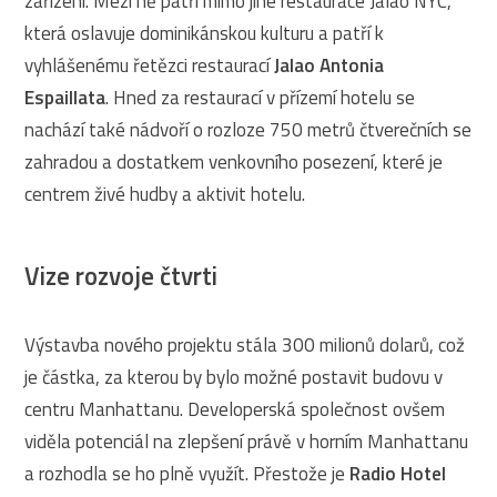
zařízení. Mezi ně patří mimo jiné restaurace Jalao NYC,
která oslavuje dominikánskou kulturu a patří k
vyhlášenému řetězci restaurací
Jalao Antonia
Espaillata
. Hned za restaurací v přízemí hotelu se
nachází také nádvoří o rozloze 750 metrů čtverečních se
zahradou a dostatkem venkovního posezení, které je
centrem živé hudby a aktivit hotelu.
Vize rozvoje čtvrti
Výstavba nového projektu stála 300 milionů dolarů, což
je částka, za kterou by bylo možné postavit budovu v
centru Manhattanu. Developerská společnost ovšem
viděla potenciál na zlepšení právě v horním Manhattanu
a rozhodla se ho plně využít. Přestože je
Radio Hotel