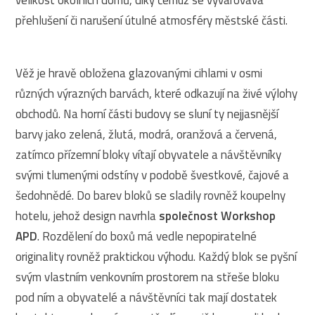
velikost okolních domů, díky čemuž se vyvarovává
přehlušení či narušení útulné atmosféry městské části.
Věž je hravě obložena glazovanými cihlami v osmi
různých výrazných barvách, které odkazují na živé výlohy
obchodů. Na horní části budovy se sluní ty nejjasnější
barvy jako zelená, žlutá, modrá, oranžová a červená,
zatímco přízemní bloky vítají obyvatele a návštěvníky
svými tlumenými odstíny v podobě švestkové, čajové a
šedohnědé. Do barev bloků se sladily rovněž koupelny
hotelu, jehož design navrhla
společnost Workshop
APD
. Rozdělení do boxů má vedle nepopiratelné
originality rovněž praktickou výhodu. Každý blok se pyšní
svým vlastním venkovním prostorem na střeše bloku
pod ním a obyvatelé a návštěvníci tak mají dostatek