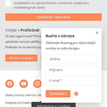
Souhlasím se zpracováním osobních údajů pro
marketingové účely.
ODEBÍRAT NOVINKY
Vítejte v
Profizóně!
Buďte v obraze
Už jste registrovaní? Přihlaste se a stahujte potřebné soubory či
vytvářejte cenové nabídky pro vaše klienty. Ještě nejste členem?
Odebírejte Alaxmag pro nejčerstvější
Podívejte se na všechny její výhody a registrujte se ještě dnes.
novinky ze světa designu
REGISTROVAT
PŘIHLÁSIT
ODEBÍRAT
Zásady ochrany osobních údajů a cookies
Designed and Developed by