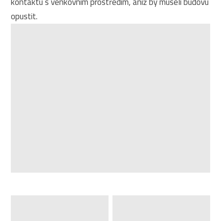
kontaktu s venkovním prostředím, aniž by museli budovu
opustit.