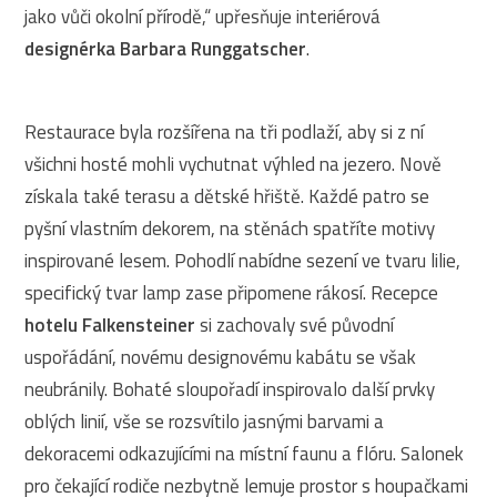
jako vůči okolní přírodě,“ upřesňuje interiérová
designérka Barbara Runggatscher
.
Restaurace byla rozšířena na tři podlaží, aby si z ní
všichni hosté mohli vychutnat výhled na jezero. Nově
získala také terasu a dětské hřiště. Každé patro se
pyšní vlastním dekorem, na stěnách spatříte motivy
inspirované lesem. Pohodlí nabídne sezení ve tvaru lilie,
specifický tvar lamp zase připomene rákosí. Recepce
hotelu Falkensteiner
si zachovaly své původní
uspořádání, novému designovému kabátu se však
neubránily. Bohaté sloupořadí inspirovalo další prvky
oblých linií, vše se rozsvítilo jasnými barvami a
dekoracemi odkazujícími na místní faunu a flóru. Salonek
pro čekající rodiče nezbytně lemuje prostor s houpačkami