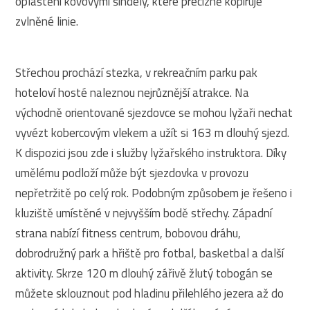
opláštění kovovými šindely, které precizně kopíruje
zvlněné linie.
Střechou prochází stezka, v rekreačním parku pak
hoteloví hosté naleznou nejrůznější atrakce. Na
východně orientované sjezdovce se mohou lyžaři nechat
vyvézt kobercovým vlekem a užít si 163 m dlouhý sjezd.
K dispozici jsou zde i služby lyžařského instruktora. Díky
umělému podloží může být sjezdovka v provozu
nepřetržitě po celý rok. Podobným způsobem je řešeno i
kluziště umístěné v nejvyšším bodě střechy. Západní
strana nabízí fitness centrum, bobovou dráhu,
dobrodružný park a hřiště pro fotbal, basketbal a další
aktivity. Skrze 120 m dlouhý zářivě žlutý tobogán se
můžete sklouznout pod hladinu přilehlého jezera až do