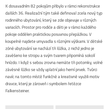
K dosavadním 82 pokojům přibylo v rámci rekonstrukce
dalších 36. Realizační tým také definoval zcela nový typ
rodinného ubytování, který se zde objevuje v různých
variacích. Prostor pro rodiče a děti je v rámci každého
pokoje oddělen praktickou posuvnou přepážkou. V
koupelně najdete umyvadla s různými výškami. V dětské
zóně ubytování se nachází tři lůžka, z nichž jedno je
zavěšeno ke stropu a svým tvarem připomíná sokolí
hnízdo. I když s sebou zrovna nemáte tři potomky, volné
závěsné lůžko se vždy uplatní jako herní prvek. Tvůrci
navíc na tomto místě funkčně a kreativně využili motiv
dravce, který je zároveň i symbolem řetězce
Falkensteiner.