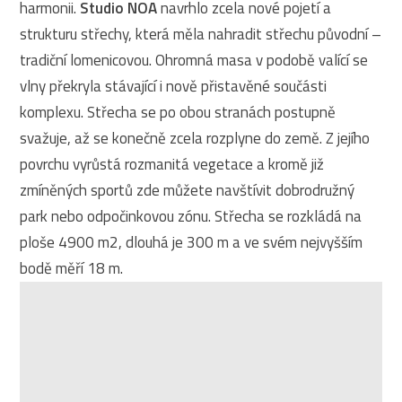
harmonii.
Studio NOA
navrhlo zcela nové pojetí a
strukturu střechy, která měla nahradit střechu původní –
tradiční lomenicovou. Ohromná masa v podobě valící se
vlny překryla stávající i nově přistavěné součásti
komplexu. Střecha se po obou stranách postupně
svažuje, až se konečně zcela rozplyne do země. Z jejího
povrchu vyrůstá rozmanitá vegetace a kromě již
zmíněných sportů zde můžete navštívit dobrodružný
park nebo odpočinkovou zónu. Střecha se rozkládá na
ploše 4900 m2, dlouhá je 300 m a ve svém nejvyšším
bodě měří 18 m.