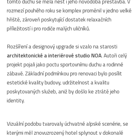
tomto duchu se měla nést i jeho novodobá přestavba. V
rozmezí pouhého roku se komplex proměnil v jedno velké
hřiště, zároveň poskytující dostatek relaxačních
příležitostí i pro rodiče malých uličníků.
Rozšíření a designový upgrade si vzalo na starosti
architektonické a interiérové studio NOA
. Autoři celý
projekt pojali jako poctu sportovnímu duchu a rodinné
zábavě. Základní podmínkou pro renovaci bylo posílit
estetické kvality budovy, udržitelnost a kvalitu
poskytovaných služeb, aniž by došlo ke ztrátě jeho
identity.
Vizuální podobu tvarovaly úchvatné alpské scenérie, se
kterými měl znovuzrozený hotel splynout v dokonalé