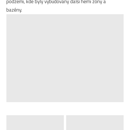
podzemí, kde byly vybudovány další herní zóny a
bazény.