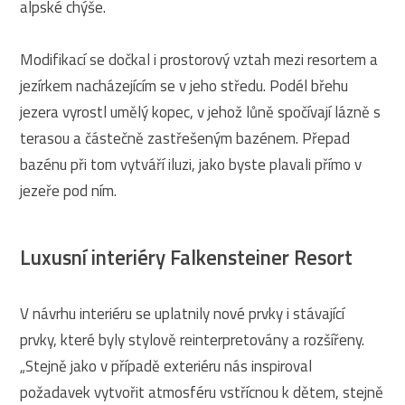
alpské chýše.
Modifikací se dočkal i prostorový vztah mezi resortem a
jezírkem nacházejícím se v jeho středu. Podél břehu
jezera vyrostl umělý kopec, v jehož lůně spočívají lázně s
terasou a částečně zastřešeným bazénem. Přepad
bazénu při tom vytváří iluzi, jako byste plavali přímo v
jezeře pod ním.
Luxusní interiéry Falkensteiner Resort
V návrhu interiéru se uplatnily nové prvky i stávající
prvky, které byly stylově reinterpretovány a rozšířeny.
„Stejně jako v případě exteriéru nás inspiroval
požadavek vytvořit atmosféru vstřícnou k dětem, stejně