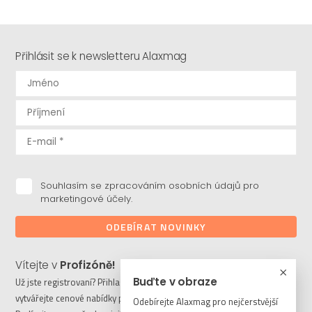
Přihlásit se k newsletteru Alaxmag
Souhlasím se zpracováním osobních údajů pro
marketingové účely.
ODEBÍRAT NOVINKY
Vítejte v
Profizóně!
Buďte v obraze
Už jste registrovaní? Přihlaste se a stahujte potřebné soubory či
vytvářejte cenové nabídky pro vaše klienty. Ještě nejste členem?
Odebírejte Alaxmag pro nejčerstvější