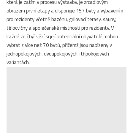
která je zatím v procesu výstavby, je zrcadlovým
obrazem první etapy a disponuje 157 byty a vybavením
pro rezidenty včetně bazénu, grilovací terasy, sauny,
tělocvičny a společenské místnosti pro rezidenty. V
každé ze čtyř věží si její potenciální obyvatelé mohou
vybrat z více než 70 bytů, přičemž jsou nabízeny v
jednopokojových, dvoupokojových i třípokojových
variantách.