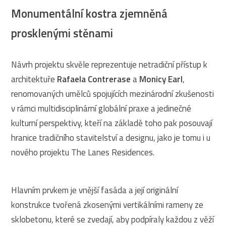
Monumentální kostra zjemněná
prosklenými stěnami
Návrh projektu skvěle reprezentuje netradiční přístup k
architektuře
Rafaela Contrerase
a
Monicy Earl
,
renomovaných umělců spojujících mezinárodní zkušenosti
v rámci multidisciplinární globální praxe a jedinečné
kulturní perspektivy, kteří na základě toho pak posouvají
hranice tradičního stavitelství a designu, jako je tomu i u
nového projektu The Lanes Residences.
Hlavním prvkem je vnější fasáda a její originální
konstrukce tvořená zkosenými vertikálními rameny ze
sklobetonu, které se zvedají, aby podpíraly každou z věží