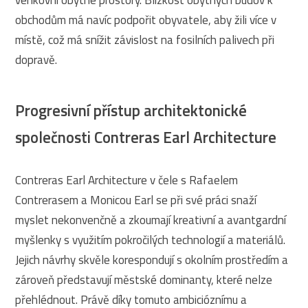
venkovní obytné prostory. Blízkost obytných budov k
obchodům má navíc podpořit obyvatele, aby žili více v
místě, což má snížit závislost na fosilních palivech při
dopravě.
Progresivní přístup architektonické
společnosti Contreras Earl Architecture
Contreras Earl Architecture v čele s Rafaelem
Contrerasem a Monicou Earl se při své práci snaží
myslet nekonvenčně a zkoumají kreativní a avantgardní
myšlenky s využitím pokročilých technologií a materiálů.
Jejich návrhy skvěle korespondují s okolním prostředím a
zároveň představují městské dominanty, které nelze
přehlédnout. Právě díky tomuto ambicióznímu a