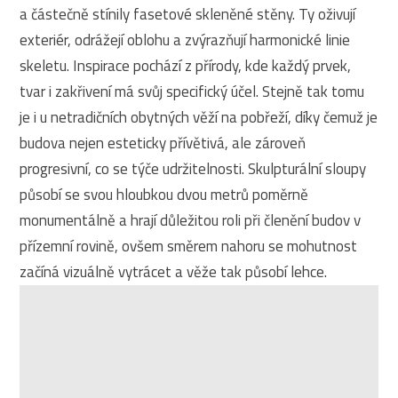
a částečně stínily fasetové skleněné stěny. Ty oživují
exteriér, odrážejí oblohu a zvýrazňují harmonické linie
skeletu. Inspirace pochází z přírody, kde každý prvek,
tvar i zakřivení má svůj specifický účel. Stejně tak tomu
je i u netradičních obytných věží na pobřeží, díky čemuž je
budova nejen esteticky přívětivá, ale zároveň
progresivní, co se týče udržitelnosti. Skulpturální sloupy
působí se svou hloubkou dvou metrů poměrně
monumentálně a hrají důležitou roli při členění budov v
přízemní rovině, ovšem směrem nahoru se mohutnost
začíná vizuálně vytrácet a věže tak působí lehce.