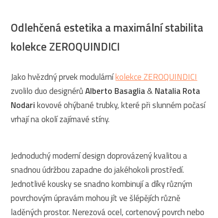
Odlehčená estetika a maximální stabilita
kolekce ZEROQUINDICI
Jako hvězdný prvek modulární
kolekce ZEROQUINDICI
zvolilo duo designérů
Alberto Basaglia
&
Natalia Rota
Nodari
kovové ohýbané trubky, které při slunném počasí
vrhají na okolí zajímavé stíny.
Jednoduchý moderní design doprovázený kvalitou a
snadnou údržbou zapadne do jakéhokoli prostředí.
Jednotlivé kousky se snadno kombinují a díky různým
povrchovým úpravám mohou jít ve šlépějích různě
laděných prostor. Nerezová ocel, cortenový povrch nebo