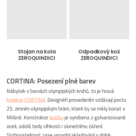
Stojan na kola
Odpadkový koš
ZEROQUINDICI
ZEROQUINDICI
CORTINA: Posezení plné barev
Nábytek v barvách olympijských kruhů, to je hravá
kolekce CORTINA
. Designéři provedením vzdávají poctu
25. zimním olympijským hrám, které by se měly konat v
Miláně. Konstrukce
lavičky
je vyrobena z galvanizované
oceli, odolá tedy vlhkosti i slunečnímu záření.
Stohovatelnost zase usnadní skladování v době