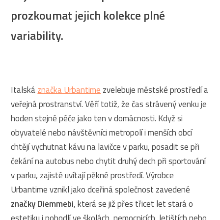
prozkoumat jejich kolekce plné
variability.
Italská
značka Urbantime
zvelebuje městské prostředí a
veřejná prostranství. Věří totiž, že čas strávený venku je
hoden stejné péče jako ten v domácnosti. Když si
obyvatelé nebo návštěvníci metropolí i menších obcí
chtějí vychutnat kávu na lavičce v parku, posadit se při
čekání na autobus nebo chytit druhý dech při sportování
v parku, zajisté uvítají pěkné prostředí. Výrobce
Urbantime vznikl jako dceřiná společnost zavedené
značky Diemmebi
, která se již přes třicet let stará o
estetiku i pohodlí ve školách, nemocnicích, letištích nebo