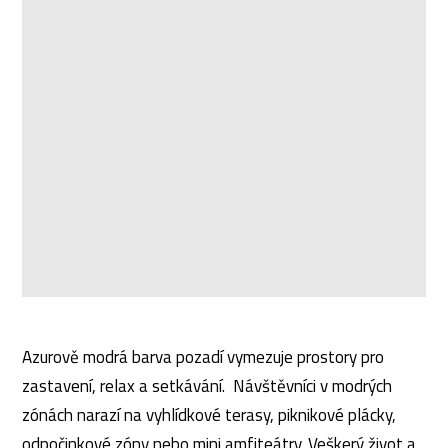
Azurově modrá barva pozadí vymezuje prostory pro
zastavení, relax a setkávání. Návštěvníci v modrých
zónách narazí na vyhlídkové terasy, piknikové plácky,
odpočinkové zóny nebo mini amfiteátry. Veškerý život a