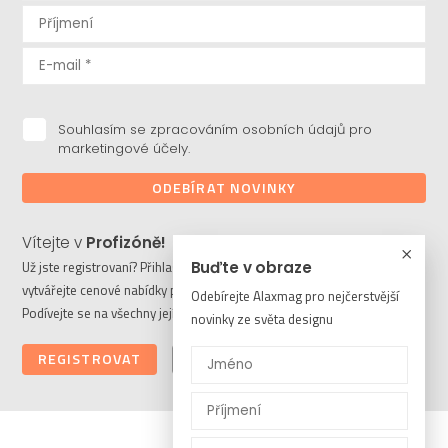
Souhlasím se zpracováním osobních údajů pro
marketingové účely.
ODEBÍRAT NOVINKY
Vítejte v
Profizóně!
Už jste registrovaní? Přihlaste se a stahujte potřebné soubory či
Buďte v obraze
vytvářejte cenové nabídky pro vaše klienty. Ještě nejste členem?
Odebírejte Alaxmag pro nejčerstvější
Podívejte se na všechny její výhody a registrujte se ještě dnes.
novinky ze světa designu
REGISTROVAT
PŘIHLÁSIT