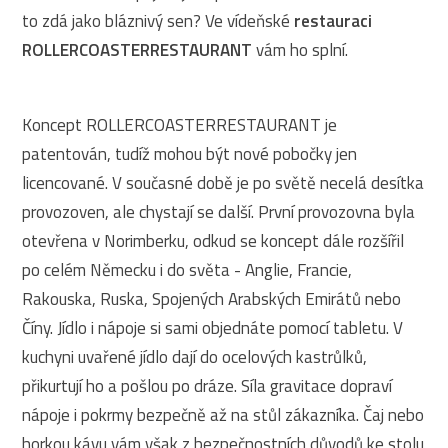
to zdá jako bláznivý sen? Ve vídeňské
restauraci
ROLLERCOASTERRESTAURANT
vám ho splní.
Koncept ROLLERCOASTERRESTAURANT je
patentován, tudíž mohou být nové pobočky jen
licencované. V současné době je po světě necelá desítka
provozoven, ale chystají se další. První provozovna byla
otevřena v Norimberku, odkud se koncept dále rozšířil
po celém Německu i do světa - Anglie, Francie,
Rakouska, Ruska, Spojených Arabských Emirátů nebo
Číny. Jídlo i nápoje si sami objednáte pomocí tabletu. V
kuchyni uvařené jídlo dají do ocelových kastrůlků,
přikurtují ho a pošlou po dráze. Síla gravitace dopraví
nápoje i pokrmy bezpečně až na stůl zákazníka. Čaj nebo
horkou kávu vám však z bezpečnostních důvodů ke stolu