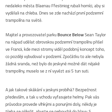
nedaleko města Blaenau Ffestiniog rubali horníci, aby si
vydělali na chleba. Dnes se zde nachází první podzemní
trampolína na světě.
Majitel a provozovatel parku
Bounce Below
Sean Taylor
na nápad udělat obrovskou podzemní trampolínu přišel
ve Francii, kde mezi stromy viděl podobný koncept toho,
co později vybudoval v podzemí. Zpočátku to ale nebyla
žádná sranda, než bylo do jeskyně možné dát nějaké
trampolíny, muselo se z ní vyvézt asi 5 tun suti.
A jak takové skákání v jeskyni probíhá? Bezpečnost
především, a tak u vchodu vyfasujete helmy. Pak vás
průvodce provede vlhkými a ponurými doly, někdy je
třeba se přikrčit, abyste se nebouchli do hlavy. S