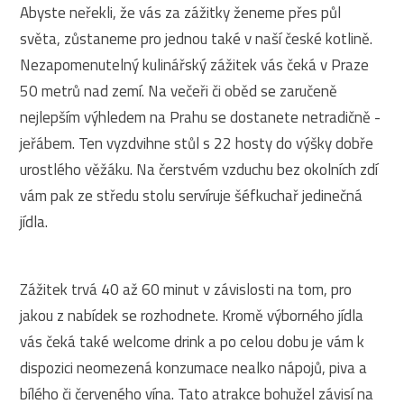
Abyste neřekli, že vás za zážitky ženeme přes půl
světa, zůstaneme pro jednou také v naší české kotlině.
Nezapomenutelný kulinářský zážitek vás čeká v Praze
50 metrů nad zemí. Na večeři či oběd se zaručeně
nejlepším výhledem na Prahu se dostanete netradičně -
jeřábem. Ten vyzdvihne stůl s 22 hosty do výšky dobře
urostlého věžáku. Na čerstvém vzduchu bez okolních zdí
vám pak ze středu stolu servíruje šéfkuchař jedinečná
jídla.
Zážitek trvá 40 až 60 minut v závislosti na tom, pro
jakou z nabídek se rozhodnete. Kromě výborného jídla
vás čeká také welcome drink a po celou dobu je vám k
dispozici neomezená konzumace nealko nápojů, piva a
bílého či červeného vína. Tato atrakce bohužel závisí na