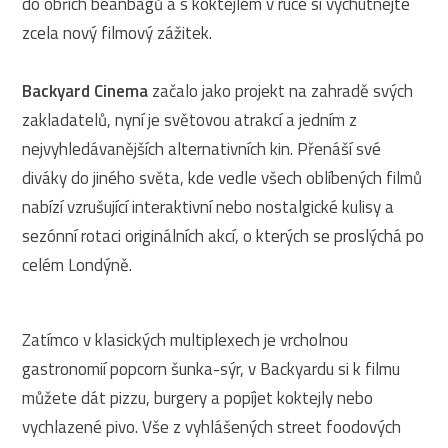
do obřích beanbagů a s koktejlem v ruce si vychutnejte
zcela nový filmový zážitek.
Backyard Cinema
začalo jako projekt na zahradě svých
zakladatelů, nyní je světovou atrakcí a jedním z
nejvyhledávanějších alternativních kin. Přenáší své
diváky do jiného světa, kde vedle všech oblíbených filmů
nabízí vzrušující interaktivní nebo nostalgické kulisy a
sezónní rotaci originálních akcí, o kterých se proslýchá po
celém Londýně.
Zatímco v klasických multiplexech je vrcholnou
gastronomií popcorn šunka-sýr, v Backyardu si k filmu
můžete dát pizzu, burgery a popíjet koktejly nebo
vychlazené pivo. Vše z vyhlášených street foodových