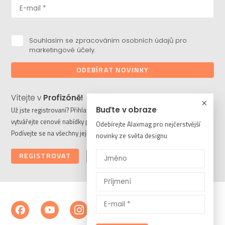
Souhlasím se zpracováním osobních údajů pro
marketingové účely.
ODEBÍRAT NOVINKY
Vítejte v
Profizóně!
Buďte v obraze
Už jste registrovaní? Přihlaste se a stahujte potřebné soubory či
vytvářejte cenové nabídky pro vaše klienty. Ještě nejste členem?
Odebírejte Alaxmag pro nejčerstvější
Podívejte se na všechny její výhody a registrujte se ještě dnes.
novinky ze světa designu
REGISTROVAT
PŘIHLÁSIT