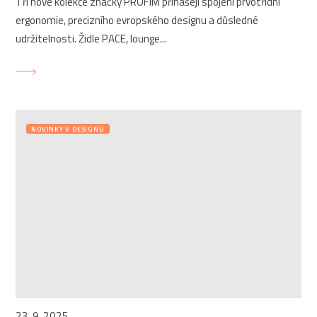
Tři nové kolekce značky PROFIM přinášejí spojení prvotřídní
ergonomie, precizního evropského designu a důsledné
udržitelnosti. Židle PACE, lounge...
NOVINKY V DESIGNU
23. 9. 2025