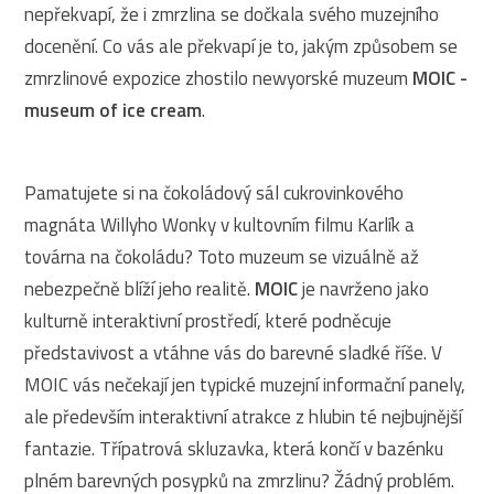
nepřekvapí, že i zmrzlina se dočkala svého muzejního
docenění. Co vás ale překvapí je to, jakým způsobem se
zmrzlinové expozice zhostilo newyorské muzeum
MOIC -
museum of ice cream
.
Pamatujete si na čokoládový sál cukrovinkového
magnáta Willyho Wonky v kultovním filmu Karlík a
továrna na čokoládu? Toto muzeum se vizuálně až
nebezpečně blíží jeho realitě.
MOIC
je navrženo jako
kulturně interaktivní prostředí, které podněcuje
představivost a vtáhne vás do barevné sladké říše. V
MOIC vás nečekají jen typické muzejní informační panely,
ale především interaktivní atrakce z hlubin té nejbujnější
fantazie. Třípatrová skluzavka, která končí v bazénku
plném barevných posypků na zmrzlinu? Žádný problém.