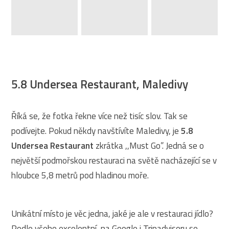
5.8 Undersea Restaurant, Maledivy
Říká se, že fotka řekne více než tisíc slov. Tak se
podívejte. Pokud někdy navštívíte Maledivy, je
5.8
Undersea Restaurant
zkrátka ,,Must Go”. Jedná se o
největší podmořskou restauraci na světě nacházející se v
hloubce 5,8 metrů pod hladinou moře.
Unikátní místo je věc jedna, jaké je ale v restauraci jídlo?
Podle všeho excelentní, na Google i Tripadvisoru se