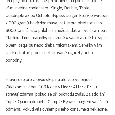
recepty od doktora. Už při pohledu na jídelní lístek se
vám zvedne cholesterol. Single, Double, Triple,
Quadruple až po Octuple Bypass burger, který je vyroben
z 900 gramů hovězího masa, což je pro představu asi
8000 kalorií. Jako přílohu si můžete dát all-you-can-eat
Flatliner Fries hranolky smažené v sádle a celé to zapít
pivem, tequilou nebo třeba milkshakem. Servírky vám
také ochotně prodají nefiltrované cigarety nebo
bonbóny.
Hlavní eso pro cílovou skupinu ale teprve přijde!
Zákazníci s váhou 160 kg se v
Heart Attack Grillu
stravují zdarma, pokud se při příchodu zváží. Za zdolání
Triple, Quadruple nebo Octuple Bypass burgeru vás čeká
odměna. Pokud vás ovšem při jeho konzumaci neklepne,