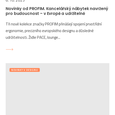
6. 10. 2025
Novinky od PROFIM. Kancelářský nábytek navržený
pro budoucnost – v Evropě a udržitelně
Tři nové kolekce značky PROFIM přinášejí spojení prvotřídní
ergonomie, precizního evropského designu a důsledné
udržitelnosti. Židle PACE, lounge...
NOVINKY V DESIGNU