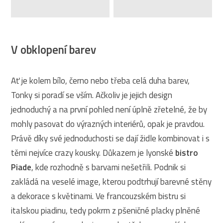
V obklopení barev
Ať je kolem bílo, černo nebo třeba celá duha barev,
Tonky si poradí se vším. Ačkoliv je jejich design
jednoduchý a na první pohled není úplně zřetelné, že by
mohly pasovat do výrazných interiérů, opak je pravdou.
Právě díky své jednoduchosti se dají židle kombinovat i s
těmi nejvíce crazy kousky. Důkazem je lyonské
bistro
Piade
, kde rozhodně s barvami nešetřili. Podnik si
zakládá na veselé image, kterou podtrhují barevné stěny
a dekorace s květinami. Ve francouzském bistru si
italskou piadinu, tedy pokrm z pšeničné placky plněné