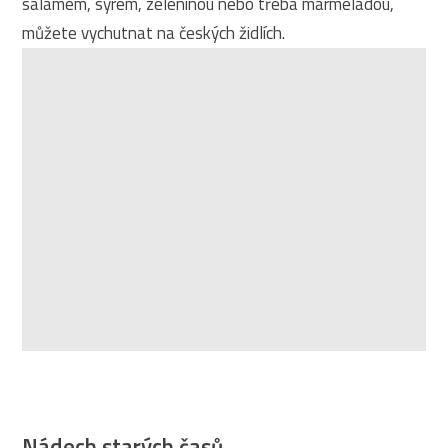
salámem, sýrem, zeleninou nebo třeba marmeládou,
můžete vychutnat na českých židlích.
Nádech starých časů