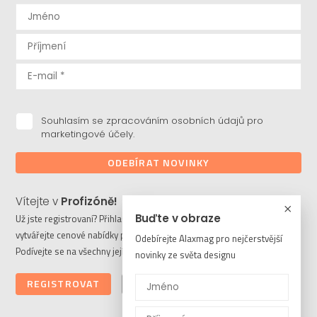
Souhlasím se zpracováním osobních údajů pro
marketingové účely.
ODEBÍRAT NOVINKY
Vítejte v
Profizóně!
Buďte v obraze
Už jste registrovaní? Přihlaste se a stahujte potřebné soubory či
vytvářejte cenové nabídky pro vaše klienty. Ještě nejste členem?
Odebírejte Alaxmag pro nejčerstvější
Podívejte se na všechny její výhody a registrujte se ještě dnes.
novinky ze světa designu
REGISTROVAT
PŘIHLÁSIT