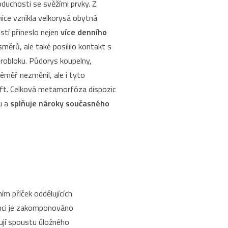
oduchosti se svěžími prvky. Z
nice vznikla velkorysá obytná
stí přineslo nejen
více denního
měrů, ale také posílilo kontakt s
itrobloku. Půdorys koupelny,
éměř nezměnil, ale i tyto
ift. Celková metamorfóza dispozic
u a
splňuje nároky současného
ím příček oddělujících
ámci je zakomponováno
hují spoustu úložného