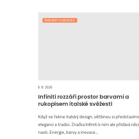
NOVINKY V DESIGNU
6. 8. 2026
Infiniti rozzáří prostor barvami a
rukopisem italské svěžesti
Když se řekne italský design, většinou si představím
eleganci a tradici. Značka Infiniti k nim ale přidává něc
navíc. Energie, barvy a inovace...