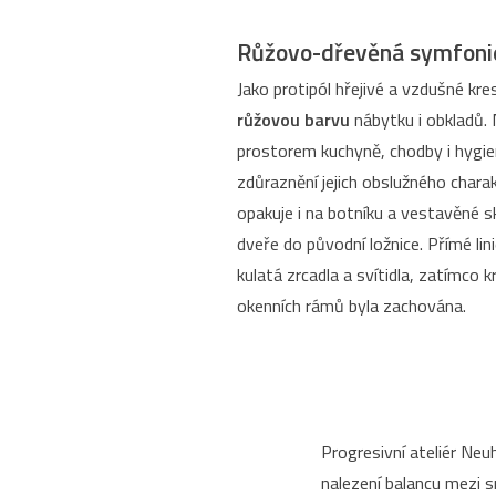
Růžovo-dřevěná symfoni
Jako protipól hřejivé a vzdušné kres
růžovou barvu
nábytku i obkladů. 
prostorem kuchyně, chodby i hygie
zdůraznění jejich obslužného chara
opakuje i na botníku a vestavěné sk
dveře do původní ložnice. Přímé li
kulatá zrcadla a svítidla, zatímco k
okenních rámů byla zachována.
Progresivní ateliér Neu
nalezení balancu mezi 