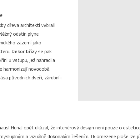
e
by dřeva architekti vybrali
Něžný odstín plyne
nického zázemí jako
kteru.
Dekor břízy
se pak
říni u vstupu, jež nahradila
nie harmonizují novodobá
rása původních dveří, zárubní i
häusl Hunal opět ukázal, že interiérový design není pouze o estetic
smysluplným a vizuálně dokonalým řešením. I k omezené ploše lze p