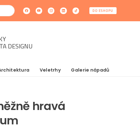
DO ESHOPU
KY
ĚTA DESIGNU
Architektura
Veletrhy
Galerie nápadů
něžně hravá
dium