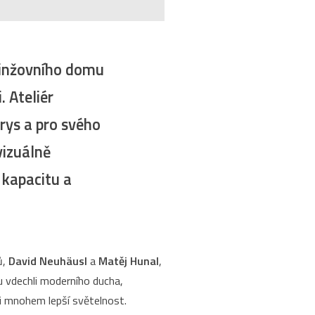
 činžovního domu
. Ateliér
rys a pro svého
vizuálně
 kapacitu a
ů,
David Neuhäusl
a
Matěj Hunal
,
 vdechli moderního ducha,
ili mnohem lepší světelnost.