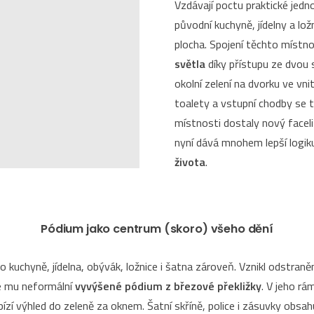
Vzdávají poctu praktické jedn
původní kuchyně, jídelny a lož
plocha. Spojení těchto místno
světla
díky přístupu ze dvou s
okolní zelení na dvorku ve vn
toalety a vstupní chodby se t
místnosti dostaly nový facel
nyní dává mnohem lepší logik
života
.
Pódium jako centrum (skoro) všeho dění
o kuchyně, jídelna, obývák, ložnice i šatna zároveň. Vznikl odstraněn
je mu neformální
vyvýšené pódium z březové překližky
. V jeho r
bízí výhled do zeleně za oknem. Šatní skříně, police i zásuvky obsa