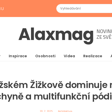
NU
Alaxmag
NOVIN
ZE SV
y
Inspirace
Osobnosti
Videa
Realizace
ažském Žižkově dominuje 
hyně a multifunkční pó
20. 2. 2025
Architektura