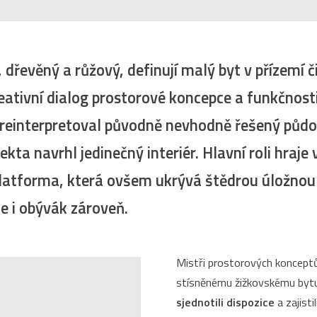
, dřevěný a růžový, definují malý byt v přízemí
eativní dialog prostorové koncepce a funkčnosti
reinterpretoval původně nevhodně řešený půdo
ta navrhl jedinečný interiér. Hlavní roli hraje 
platforma, která ovšem ukrývá štědrou úložnou
ce i obývák zároveň.
Mistři prostorových koncept
stísněnému žižkovskému bytu
sjednotili dispozice
a zajist