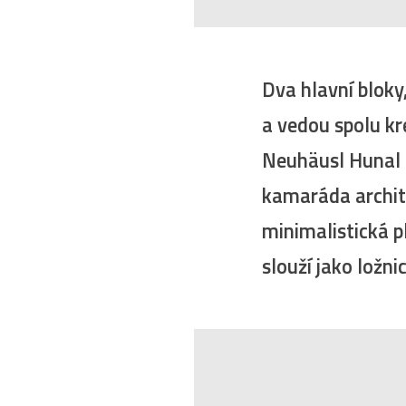
Dva hlavní bloky
a vedou spolu kr
Neuhäusl Hunal 
kamaráda architek
minimalistická 
slouží jako ložni