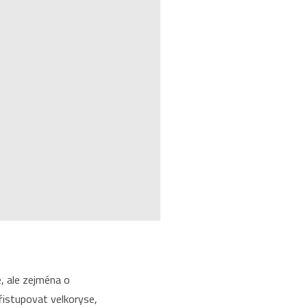
e, ale zejména o
řistupovat velkoryse,