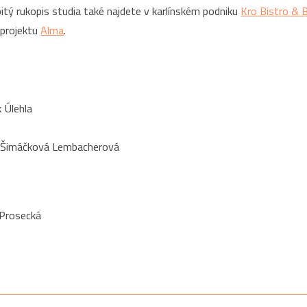
obitý rukopis studia také najdete v karlínském podniku
Kro Bistro & 
projektu
Alma
.
k Úlehla
 Šimáčková Lembacherová
Prosecká