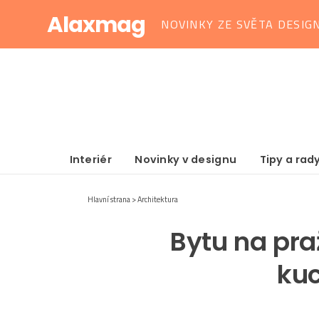
Alaxmag
NOVINKY ZE SVĚTA DESIG
Interiér
Novinky v designu
Tipy a rad
Hlavní strana
Architektura
Bytu na pr
kuc