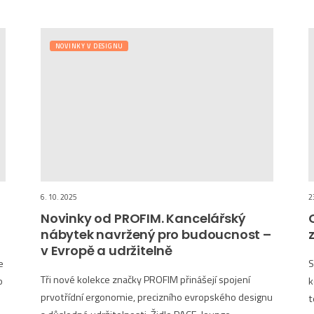
NOVINKY V DESIGNU
6. 10. 2025
2
Novinky od PROFIM. Kancelářský
nábytek navržený pro budoucnost –
v Evropě a udržitelně
e
S
Tři nové kolekce značky PROFIM přinášejí spojení
o
k
prvotřídní ergonomie, precizního evropského designu
t