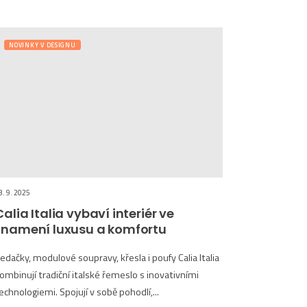
NOVINKY V DESIGNU
3. 9. 2025
Calia Italia vybaví interiér ve
znamení luxusu a komfortu
edačky, modulové soupravy, křesla i poufy Calia Italia
ombinují tradiční italské řemeslo s inovativními
echnologiemi. Spojují v sobě pohodlí,...