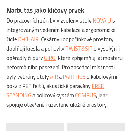
Narbutas jako klíčový prvek
Do pracovních zón byly zvoleny stoly
NOVA U
s
integrovaným vedením kabeláže a ergonomické
židle
D-CHAIR
. Čekárny i odpočinkové prostory
doplňují křesla a pohovky
TWIST&SIT
s vysokými
opěradly či pufy
GIRO
, které zpříjemňují atmosféru
neformálního posezení. Pro zasedací místnosti
byly vybrány stoly
AIR
a
PARTHOS
s kabelovými
boxy z PET feltů, akustické paravány
FREE
STANDING
a policový systém
COMBUS
, jenž
spojuje otevřené i uzavřené úložné prostory.