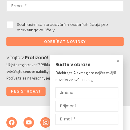
Souhlasím se zpracováním osobních údajů pro
marketingové účely.
ODEBÍRAT NOVINKY
Vítejte v
Profizóně!
Buďte v obraze
Už jste registrovaní? Přihlaste se a stahujte potřebné soubory či
vytvářejte cenové nabídky pro vaše klienty. Ještě nejste členem?
Odebírejte Alaxmag pro nejčerstvější
Podívejte se na všechny její výhody a registrujte se ještě dnes.
novinky ze světa designu
REGISTROVAT
PŘIHLÁSIT