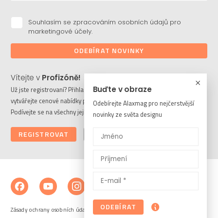
Souhlasím se zpracováním osobních údajů pro
marketingové účely.
ODEBÍRAT NOVINKY
Vítejte v
Profizóně!
Buďte v obraze
Už jste registrovaní? Přihlaste se a stahujte potřebné soubory či
vytvářejte cenové nabídky pro vaše klienty. Ještě nejste členem?
Odebírejte Alaxmag pro nejčerstvější
Podívejte se na všechny její výhody a registrujte se ještě dnes.
novinky ze světa designu
REGISTROVAT
PŘIHLÁSIT
ODEBÍRAT
Zásady ochrany osobních údajů a cookies