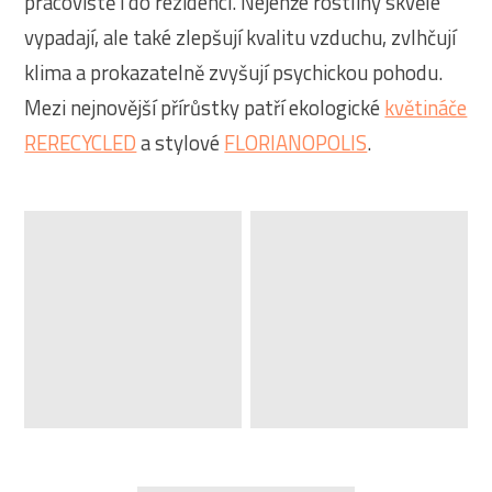
pracoviště i do rezidencí. Nejenže rostliny skvěle
vypadají, ale také zlepšují kvalitu vzduchu, zvlhčují
klima a prokazatelně zvyšují psychickou pohodu.
Mezi nejnovější přírůstky patří ekologické
květináče
RERECYCLED
a stylové
FLORIANOPOLIS
.