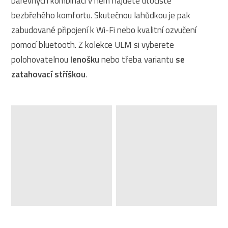
barevných kombinací v něm najdete útočiště
bezbřehého komfortu. Skutečnou lahůdkou je pak
zabudované připojení k Wi-Fi nebo kvalitní ozvučení
pomocí bluetooth. Z kolekce ULM si vyberete
polohovatelnou
lenošku
nebo třeba variantu
se
zatahovací stříškou
.