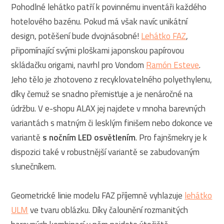
Pohodlné lehátko patří k povinnému inventáři každého
hotelového bazénu. Pokud má však navíc unikátní
design, potěšení bude dvojnásobné!
Lehátko FAZ
,
připomínající svými ploškami japonskou papírovou
skládačku origami, navrhl pro Vondom
Ramón Esteve
.
Jeho tělo je zhotoveno z recyklovatelného polyethylenu,
díky čemuž se snadno přemisťuje a je nenáročné na
údržbu. V e-shopu ALAX jej najdete v mnoha barevných
variantách s matným či lesklým finišem nebo dokonce ve
variantě
s nočním LED osvětlením
. Pro fajnšmekry je k
dispozici také v robustnější variantě se zabudovaným
slunečníkem.
Geometrické linie modelu FAZ příjemně vyhlazuje
lehátko
ULM
ve tvaru oblázku. Díky čalounění rozmanitých