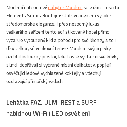
Moderní outdoorový
nábytek Vondom
se v rámci resortu
Elements Sifnos Boutique
stal synonymem vysoké
středomořské elegance. I přes nesporný luxus
veškerého zařízení tento sofistikovaný hotel přímo
vyzařuje vytoužený klid a pohodu pro své klienty, a to i
díky velkorysé venkovní terase. Vondom svými prvky
ozdobil jedinečný prostor, kde hosté vystavují své křivky
slunci, dopřávají si vybrané místní delikatesy, popíjejí
osvěžující ledově vychlazené koktejly a vdechují
ozdravující přímořský vzduch.
Lehátka FAZ, ULM, REST a SURF
nabídnou Wi-Fi i LED osvětlení