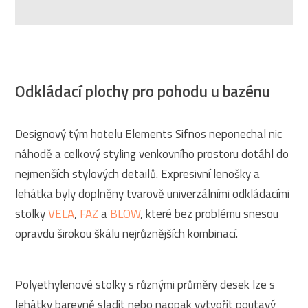
Odkládací plochy pro pohodu u bazénu
Designový tým hotelu Elements Sifnos neponechal nic
náhodě a celkový styling venkovního prostoru dotáhl do
nejmenších stylových detailů. Expresivní lenošky a
lehátka byly doplněny tvarově univerzálními odkládacími
stolky
VELA
,
FAZ
a
BLOW
, které bez problému snesou
opravdu širokou škálu nejrůznějších kombinací.
Polyethylenové stolky s různými průměry desek lze s
lehátky barevně sladit nebo naopak vytvořit poutavý