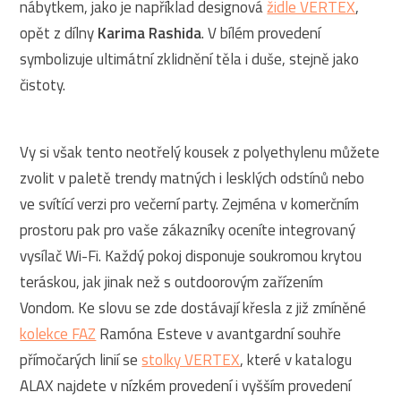
nábytkem, jako je například designová
židle VERTEX
,
opět z dílny
Karima Rashida
. V bílém provedení
symbolizuje ultimátní zklidnění těla i duše, stejně jako
čistoty.
Vy si však tento neotřelý kousek z polyethylenu můžete
zvolit v paletě trendy matných i lesklých odstínů nebo
ve svítící verzi pro večerní party. Zejména v komerčním
prostoru pak pro vaše zákazníky oceníte integrovaný
vysílač Wi-Fi. Každý pokoj disponuje soukromou krytou
teráskou, jak jinak než s outdoorovým zařízením
Vondom. Ke slovu se zde dostávají křesla z již zmíněné
kolekce FAZ
Ramóna Esteve v avantgardní souhře
přímočarých linií se
stolky VERTEX
, které v katalogu
ALAX najdete v nízkém provedení i vyšším provedení