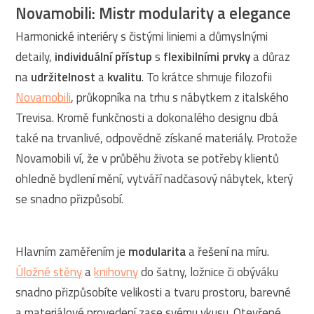
Novamobili: Mistr modularity a elegance
Harmonické interiéry s čistými liniemi a důmyslnými
detaily,
individuální přístup
s
flexibilními prvky
a důraz
na
udržitelnost
a
kvalitu
. To krátce shrnuje filozofii
Novamobili
, průkopníka na trhu s nábytkem z italského
Trevisa. Kromě funkčnosti a dokonalého designu dbá
také na trvanlivé, odpovědně získané materiály. Protože
Novamobili ví, že v průběhu života se potřeby klientů
ohledně bydlení mění, vytváří nadčasový nábytek, který
se snadno přizpůsobí.
Hlavním zaměřením je
modularita
a řešení na míru.
Úložné stěny
a
knihovny
do šatny, ložnice či obýváku
snadno přizpůsobíte velikosti a tvaru prostoru, barevné
a materiálové provedení zase svému vkusu. Otevřené