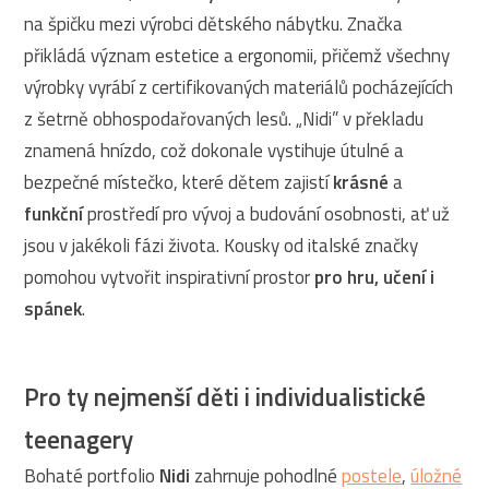
na špičku mezi výrobci dětského nábytku. Značka
přikládá význam estetice a ergonomii, přičemž všechny
výrobky vyrábí z certifikovaných materiálů pocházejících
z šetrně obhospodařovaných lesů. „Nidi” v překladu
znamená hnízdo, což dokonale vystihuje útulné a
bezpečné místečko, které dětem zajistí
krásné
a
funkční
prostředí pro vývoj a budování osobnosti, ať už
jsou v jakékoli fázi života. Kousky od italské značky
pomohou vytvořit inspirativní prostor
pro hru, učení i
spánek
.
Pro ty nejmenší děti i individualistické
teenagery
Bohaté portfolio
Nidi
zahrnuje pohodlné
postele
,
úložné