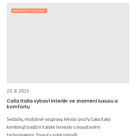
NOVINKY V DESIGNU
23. 9. 2025
Calia Italia vybaví interiér ve znamení luxusu a
komfortu
Sedačky, modulové soupravy, křesla i poufy Calia Italia
kombinují tradiční italské řemeslo s inovativními
technologiemi. Spojují v sobě pohodlí,...