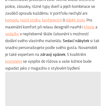
police, zásuvky, různé typy dveří a jejich kombinace se
zavděčí opravdu každému. V portfoliu nechybí ani
komody
,
noční stolky
,
konferenční
či
jídelní stoly
. Pro
maximální komfort při relaxu designéři navrhli i
křesla
a
sedačky
v nepřeberné škále čalounění s možností
dodání svého vlastního materiálu.
Sedací nábytek
si tak
snadno personalizujete podle svého gusta. Novamobili
je také expertem na
zdravý spánek
. S kvalitními
postelemi
se vyspíte do růžova a vaše ložnice bude
vypadat jako z magazínu o stylovém bydlení.