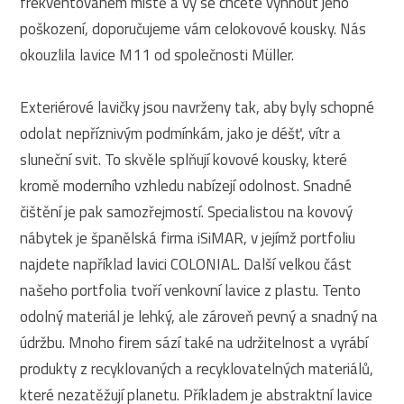
frekventovaném místě a vy se chcete vyhnout jeho
poškození, doporučujeme vám celokovové kousky. Nás
okouzlila lavice M11 od společnosti Müller.
Exteriérové lavičky jsou navrženy tak, aby byly schopné
odolat nepříznivým podmínkám, jako je déšť, vítr a
sluneční svit. To skvěle splňují kovové kousky, které
kromě moderního vzhledu nabízejí odolnost. Snadné
čištění je pak samozřejmostí. Specialistou na kovový
nábytek je španělská firma iSiMAR, v jejímž portfoliu
najdete například lavici COLONIAL. Další velkou část
našeho portfolia tvoří venkovní lavice z plastu. Tento
odolný materiál je lehký, ale zároveň pevný a snadný na
údržbu. Mnoho firem sází také na udržitelnost a vyrábí
produkty z recyklovaných a recyklovatelných materiálů,
které nezatěžují planetu. Příkladem je abstraktní lavice