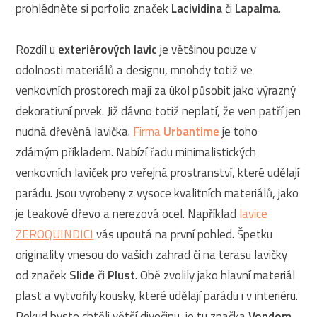
prohlédněte si porfolio značek
Lacividina
či
Lapalma
.
Rozdíl u
exteriérových lavic
je většinou pouze v
odolnosti materiálů a designu, mnohdy totiž ve
venkovních prostorech mají za úkol působit jako výrazný
dekorativní prvek. Již dávno totiž neplatí, že ven patří jen
nudná dřevěná lavička.
Firma
Urbantime
je toho
zdárným příkladem. Nabízí řadu minimalistických
venkovních laviček pro veřejná prostranství, které udělají
parádu. Jsou vyrobeny z vysoce kvalitních materiálů, jako
je teakové dřevo a nerezová ocel. Například
lavice
ZEROQUINDICI
vás upoutá na první pohled. Špetku
originality vnesou do vašich zahrad či na terasu lavičky
od značek
Slide
či
Plust
. Obě zvolily jako hlavní materiál
plast a vytvořily kousky, které udělají parádu i v interiéru.
Pokud byste chtěli větší divočinu, je tu značka
Vondom