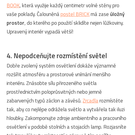
BOOK
, která využije každý centimetr volné stěny pro
vaše poklady. Čalouněná
postel BRICK
má zase
úložný
prostor
, do kterého po použití sklidíte nejen lůžkoviny.
Upravený interiér vypadá větší!
4. Nepodceňujte rozmístění světel
Dobře zvolený systém osvětlení dokáže významně
rozšířit atmosféru a prostorové vnímání menšího
interiéru. Znásobte sílu přirozeného světla
prostřednictvím poloprůsvitných nebo jemně
zabarvených typů záclon a závěsů.
Zrcadla
rozmístěte
tak, aby co nejlépe odrážela světlo a vytvářela tak iluzi
hloubky. Zakomponujte zdroje ambientního a pracovního
osvětlení v podobě stolních a stojacích lamp. Rozjasníte