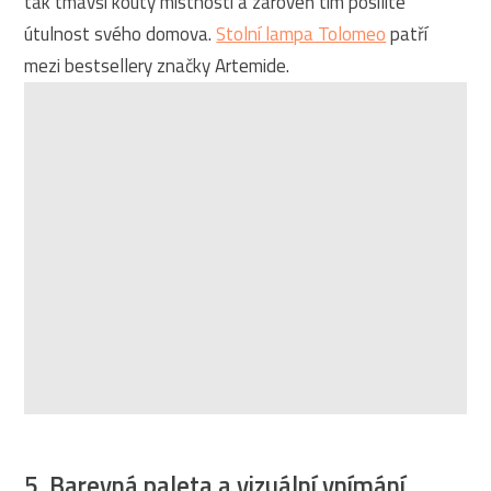
tak tmavší kouty místností a zároveň tím posílíte
útulnost svého domova.
Stolní lampa Tolomeo
patří
mezi bestsellery značky Artemide.
5. Barevná paleta a vizuální vnímání