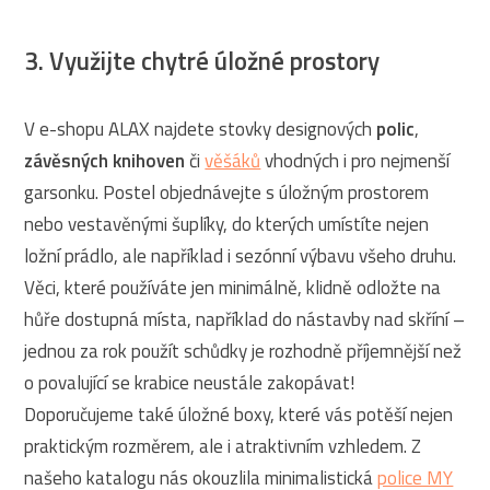
3. Využijte chytré úložné prostory
V e-shopu ALAX najdete stovky designových
polic
,
závěsných knihoven
či
věšáků
vhodných i pro nejmenší
garsonku. Postel objednávejte s úložným prostorem
nebo vestavěnými šuplíky, do kterých umístíte nejen
ložní prádlo, ale například i sezónní výbavu všeho druhu.
Věci, které používáte jen minimálně, klidně odložte na
hůře dostupná místa, například do nástavby nad skříní –
jednou za rok použít schůdky je rozhodně příjemnější než
o povalující se krabice neustále zakopávat!
Doporučujeme také úložné boxy, které vás potěší nejen
praktickým rozměrem, ale i atraktivním vzhledem. Z
našeho katalogu nás okouzlila minimalistická
police MY