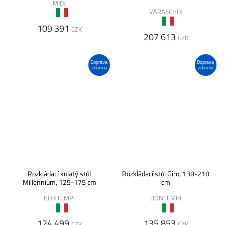
MIDJ
VARASCHIN
109 391
CZK
207 613
CZK
Doprava
Doprava
zdarma
zdarma
Rozkládací kulatý stůl
Rozkládací stůl Giro, 130-210
Millennium, 125-175 cm
cm
BONTEMPI
BONTEMPI
124 499
135 853
CZK
CZK