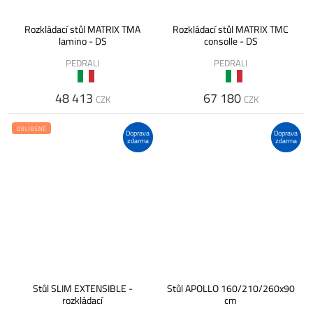
Rozkládací stůl MATRIX TMA
Rozkládací stůl MATRIX TMC
lamino - DS
consolle - DS
PEDRALI
PEDRALI
48 413
67 180
CZK
CZK
OBLÍBENÉ
Doprava
Doprava
zdarma
zdarma
Stůl SLIM EXTENSIBLE -
Stůl APOLLO 160/210/260x90
rozkládací
cm