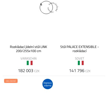
4
Rozkládací jídelní stůl LINK
Stůl PALACE EXTENSIBLE -
200/255x100 cm
rozkládací
VARASCHIN
SOVET
182 003
141 796
CZK
CZK
OBLÍBENÉ
Doprava
zdarma