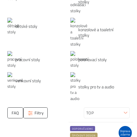
stolky
dětské stoly
konzolové a toaletní
stolky
pracovní stoly
polohovací stoly
venkovní stoly
stolky pro tv a audio
FAQ
Filtry
Seřadit
DOPORUČUJEME
Doprava
zdarma
ŠPIČKOVÝ DESIGN