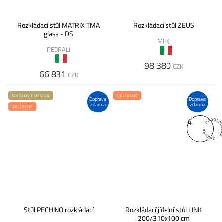
Rozkládací stůl MATRIX TMA
Rozkládací stůl ZEUS
glass - DS
MIDJ
PEDRALI
98 380
CZK
66 831
CZK
ŠPIČKOVÝ DESIGN
OBLÍBENÉ
Doprava
Doprava
zdarma
zdarma
OBLÍBENÉ
4
Stůl PECHINO rozkládací
Rozkládací jídelní stůl LINK
200/310x100 cm