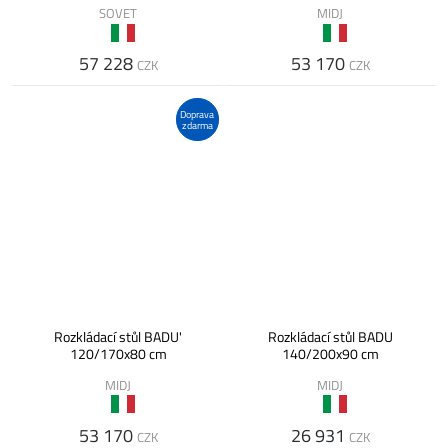
SOVET
MIDJ
57 228
53 170
CZK
CZK
Doprava
zdarma
Rozkládací stůl BADU'
Rozkládací stůl BADU
120/170x80 cm
140/200x90 cm
MIDJ
MIDJ
53 170
26 931
CZK
CZK