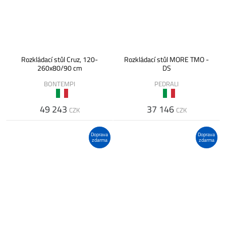
Rozkládací stůl Cruz, 120-
Rozkládací stůl MORE TMO -
260x80/90 cm
DS
BONTEMPI
PEDRALI
49 243
37 146
CZK
CZK
Doprava
Doprava
zdarma
zdarma