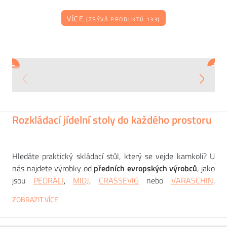
VÍCE
(ZBÝVÁ PRODUKTŮ 133)
POTOCCO
MIDJ
BONTEMPI
+
+
+
+
Stůl AURA kulatý
Rozkládací stůl LINK
Rozkládací stůl Cruz, 120-260x80/90 cm
140 097
79 283
49 243
CZK
CZK
CZK
Rozkládací jídelní stoly do každého prostoru
Hledáte praktický skládací stůl, který se vejde kamkoli? U
nás najdete výrobky od
předních evropských výrobců
, jako
jsou
PEDRALI
,
MIDJ
,
CRASSEVIG
nebo
VARASCHIN
.
Rozkládací jídelní stoly nabízí ideální řešení pro domácnosti,
ZOBRAZIT VÍCE
které
nejsou moc prostorné
, ale zároveň si její členové
nechtějí odepřít příležitost
stolovat s širší rodinou
nebo