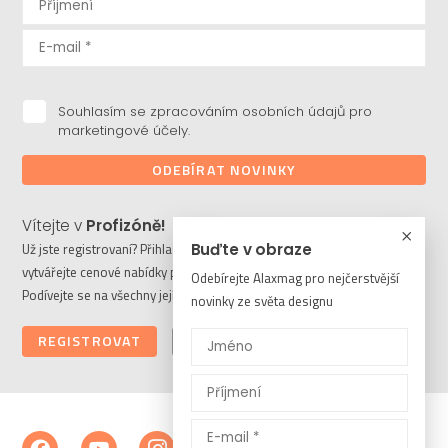
Souhlasím se zpracováním osobních údajů pro
marketingové účely.
ODEBÍRAT NOVINKY
Vítejte v
Profizóně!
Buďte v obraze
Už jste registrovaní? Přihlaste se a stahujte potřebné soubory či
vytvářejte cenové nabídky pro vaše klienty. Ještě nejste členem?
Odebírejte Alaxmag pro nejčerstvější
Podívejte se na všechny její výhody a registrujte se ještě dnes.
novinky ze světa designu
REGISTROVAT
PŘIHLÁSIT