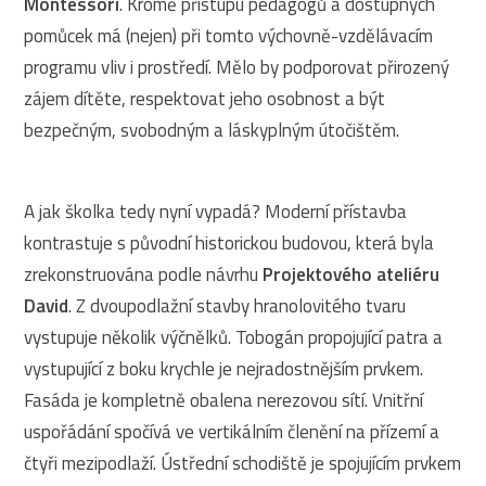
Montessori
. Kromě přístupu pedagogů a dostupných
pomůcek má (nejen) při tomto výchovně-vzdělávacím
programu vliv i prostředí. Mělo by podporovat přirozený
zájem dítěte, respektovat jeho osobnost a být
bezpečným, svobodným a láskyplným útočištěm.
A jak školka tedy nyní vypadá? Moderní přístavba
kontrastuje s původní historickou budovou, která byla
zrekonstruována podle návrhu
Projektového ateliéru
David
. Z dvoupodlažní stavby hranolovitého tvaru
vystupuje několik výčnělků. Tobogán propojující patra a
vystupující z boku krychle je nejradostnějším prvkem.
Fasáda je kompletně obalena nerezovou sítí. Vnitřní
uspořádání spočívá ve vertikálním členění na přízemí a
čtyři mezipodlaží. Ústřední schodiště je spojujícím prvkem