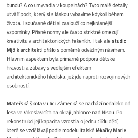
bundu? A co umyvadla v koupelnách? Tyto malé detaily
utváří pocit, který si s láskou vybavíme kdykoli během
života. I současné děti si zaslouží co nejkrásnější
vzpomínky. Přísné normy ale často striktně omezují
kreativitu v architektonických řešeních. I tak ale
studio
Mjölk architekti
přišlo s poměrně odvážným návrhem.
Hlavním aspektem byla primárně podpora dětské
hravosti a zábavy s vedlejším efektem
architektonického hlediska, jež jde naproti rozvoji nových
osobností.
Mateřská škola v ulici Zámecká
se nachází nedaleko od
lesa ve Vrkoslavicích na okraji Jablonce nad Nisou. Po
rekonstrukci její kapacita vzrostla o jednu třídu dětí,
které se vzdělávají podle modelu italské
lékařky Marie