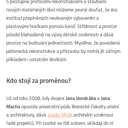
S postupně příchozími rekonstrukcemi a stavbami
nových mateřských škol můžeme pevně doufat, že éra
institucí přeplněných nevkusným vybavením a
plastovými hračkami pomalu končí. Střídmost a prostor
působí blahodárně na vývoj dětské osobnosti a dává
prostor na budování jedinečnosti. Myslíme, že povedená
jablonecká rekonstrukce a přístavba by mohla jít zářným
příkladem i ostatním školkám.
Kdo stojí za proměnou?
Už od roku 2008, kdy dvojice
Jana Vondráka
a
Jana
Macha
opustila univerzitní půdu liberecké Fakulty umění
a architektury, dává
studio Mjölk
architekti vzniknout
řadě projektů. Při tvorbě se řídí srdcem, vkládají do ní