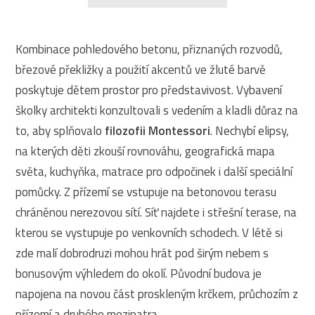
Kombinace pohledového betonu, přiznaných rozvodů,
březové překližky a použití akcentů ve žluté barvě
poskytuje dětem prostor pro představivost. Vybavení
školky architekti konzultovali s vedením a kladli důraz na
to, aby splňovalo
filozofii Montessori
. Nechybí elipsy,
na kterých děti zkouší rovnováhu, geografická mapa
světa, kuchyňka, matrace pro odpočinek i další speciální
pomůcky. Z přízemí se vstupuje na betonovou terasu
chráněnou nerezovou sítí. Síť najdete i střešní terase, na
kterou se vystupuje po venkovních schodech. V létě si
zde malí dobrodruzi mohou hrát pod širým nebem s
bonusovým výhledem do okolí. Původní budova je
napojena na novou část proskleným krčkem, průchozím z
přízemí a druhého mezipatra.