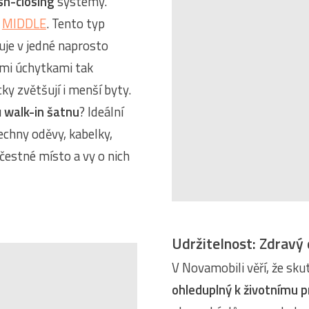
sh-closing
systémy.
u
MIDDLE
. Tento typ
cuje v jedné naprosto
tými úchytkami tak
cky zvětšují i menší byty.
u
walk-in šatnu
? Ideální
echny oděvy, kabelky,
čestné místo a vy o nich
Udržitelnost: Zdravý
V Novamobili věří, že sk
ohleduplný k životnímu pr