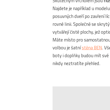
Skutečným vrcholem jsou
flu
Najdete je například u model
posuvných dveří po zavření lí
rovné linii. Společně se skry
vytvářejí čisté plochy, jež opti
Máte místo pro samostatno
volbou je šatní
stěna BEN
. Vš
boty i doplňky budou mít své 
nikdy neztratíte přehled.