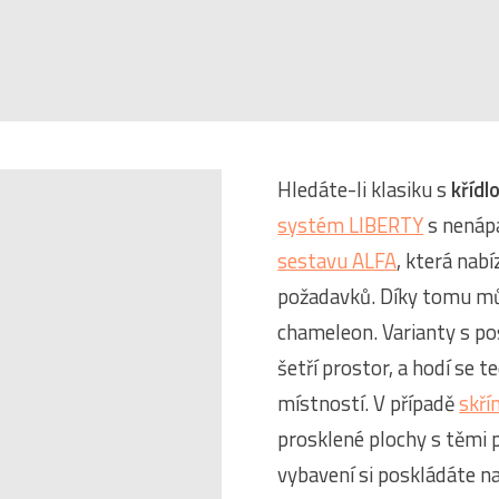
Hledáte-li klasiku s
křídl
systém LIBERTY
s nenáp
sestavu ALFA
, která nabí
požadavků. Díky tomu mů
chameleon. Varianty s p
šetří prostor, a hodí se t
místností. V případě
skří
prosklené plochy s těmi p
vybavení si poskládáte n