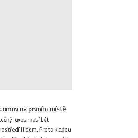
 domov na prvním místě
utečný luxus musí být
ostředí i lidem
. Proto kladou