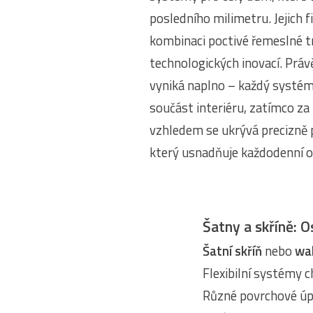
posledního milimetru. Jejich fi
kombinaci poctivé řemeslné t
technologických inovací. Práv
vyniká naplno – každý systém
součást interiéru, zatímco z
vzhledem se ukrývá precizně 
který usnadňuje každodenní o
Šatny a skříně: 
Šatní skříň
nebo
wal
Flexibilní systémy c
Různé povrchové úpr