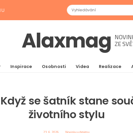
NU
Alaxmag
NOVIN
ZE SV
y
Inspirace
Osobnosti
Videa
Realizace
 Když se šatník stane sou
životního stylu
23. 6. 2026
Novinky v designu