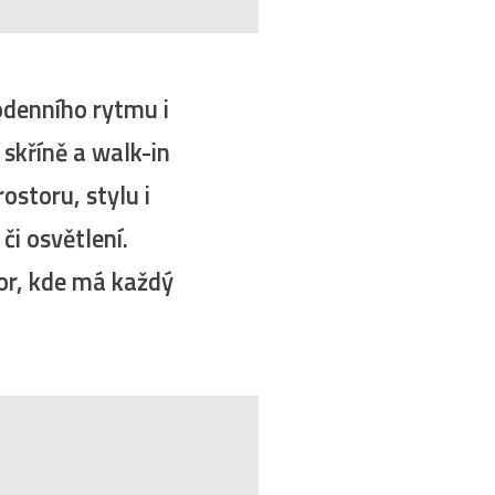
odenního rytmu i
skříně a walk-in
ostoru, stylu i
či osvětlení.
or, kde má každý