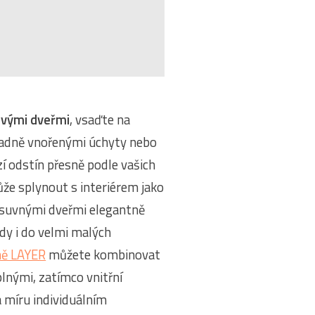
ovými dveřmi
, vsaďte na
adně vnořenými úchyty nebo
zí odstín přesně podle vašich
že splynout s interiérem jako
osuvnými dveřmi elegantně
edy i do velmi malých
ně LAYER
můžete kombinovat
lnými, zatímco vnitřní
a míru individuálním