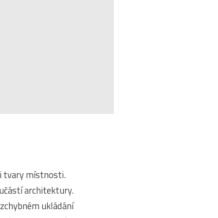
i tvary místnosti.
učástí architektury.
bezchybném ukládání