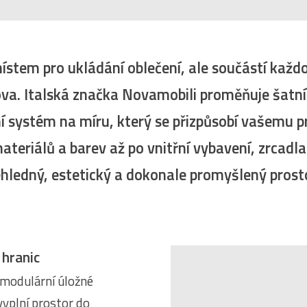
místem pro ukládání oblečení, ale součástí každ
a. Italská značka Novamobili proměňuje šatní 
í systém na míru, který se přizpůsobí vašemu pr
teriálů a barev až po vnitřní vybavení, zrcadla 
ehledný, estetický a dokonale promyšlený prost
 hranic
 modulární úložné
vyplní prostor do