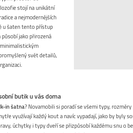
lozofie stojí na unikátní
radice a nejmodernějších
ě u šaten tento přístup
 působí jako přirozená
a minimalistickým
promyšlený svět detailů,
rganizaci.
Osobní butik u vás doma
k-in šatna
? Novamobili si poradí se všemi typy, rozměry 
hytře využívají každý kout a navíc vypadají, jako by byly so
avy, úchytky i typy dveří se přizpůsobí každému snu o 