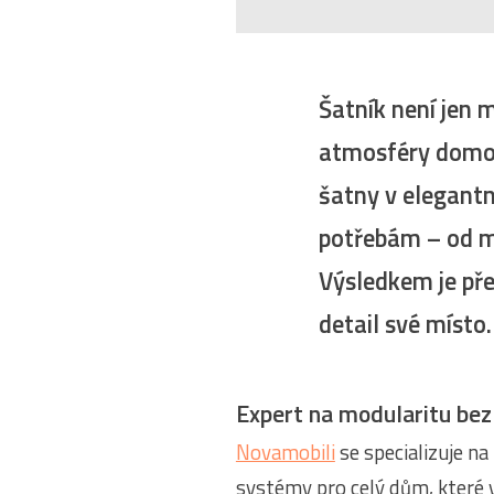
Šatník není jen 
atmosféry domov
šatny v elegantn
potřebám – od ma
Výsledkem je př
detail své místo.
Expert na modularitu bez
Novamobili
se specializuje na
systémy pro celý dům, které 