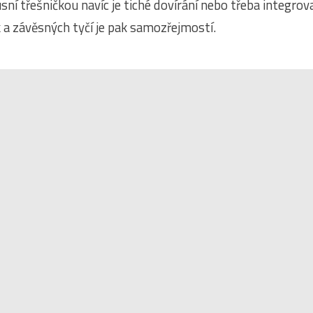
sní třešničkou navíc je tiché dovírání nebo třeba integrov
k a závěsných tyčí je pak samozřejmostí.