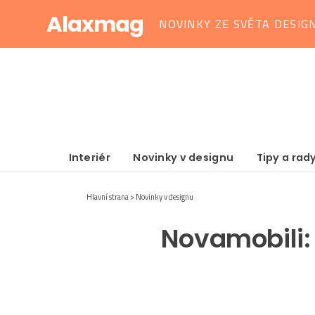
Alaxmag
NOVINKY ZE SVĚTA DESIG
Interiér
Novinky v designu
Tipy a rad
Hlavní strana
Novinky v designu
Novamobili: