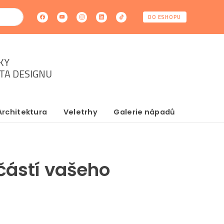
DO ESHOPU
KY
ĚTA DESIGNU
Architektura
Veletrhy
Galerie nápadů
částí vašeho