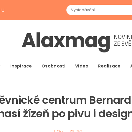
NU
Alaxmag
NOVIN
ZE SV
y
Inspirace
Osobnosti
Videa
Realizace
ěvnické centrum Bernard
hasí žízeň po pivu i desig
8. 8. 2022
Realizace