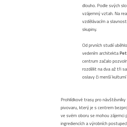
dlouho. Podle svých slo
vzájemný vztah. Na real
vzdělávacím a slavnostn
skupiny.
Od prvních studií uběhl
vedením architekta
Pet
centrum začalo pozvoln
rozdělit na dva až tři 
oslavy či menší kulturní
Prohlídkové trasy pro návštěvníky
pivovaru, který je s centrem bezpr
ve svém oboru se mohou zájemci při
ingrediencích a výrobních postup