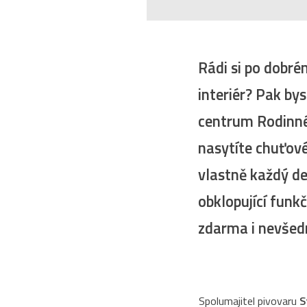
Rádi si po dobré
interiér? Pak b
centrum Rodinné
nasytíte chuťové
vlastně každý d
obklopující fun
zdarma i nevšedn
Spolumajitel pivovaru
S