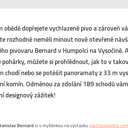
m obědě dopřejete vychlazené pivo a zároveň vá
yste rozhodně neměli minout nově otevřené náv
ho pivovaru Bernard v Humpolci na Vysočině. 
 pohárky, můžete si prohlédnout, jak to v tak
en chodí nebo se potěšit panoramaty z 33 m vy
kční komín. Odměnou za zdolání 189 schodů vám
í designový zážitek!
tanislav Bernard
si s myšlenkou na výstavbu
návštěvnického cen