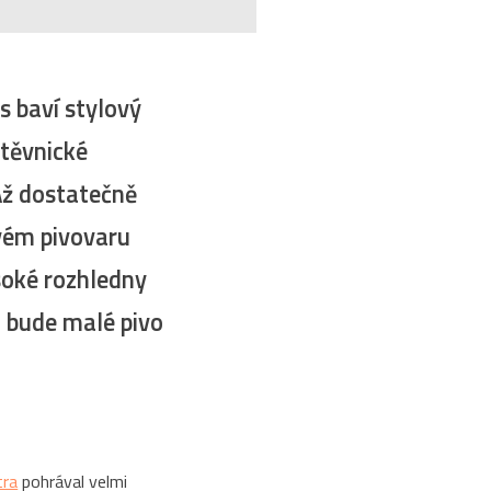
s baví stylový
štěvnické
Až dostatečně
ovém pivovaru
soké rozhledny
 bude malé pivo
tra
pohrával velmi