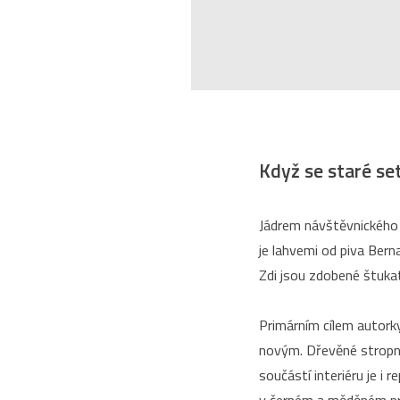
Když se staré s
Jádrem návštěvnického 
je lahvemi od piva Ber
Zdi jsou zdobené štukat
Primárním cílem autorky
novým. Dřevěné stropní
součástí interiéru je i
v černém a měděném prov