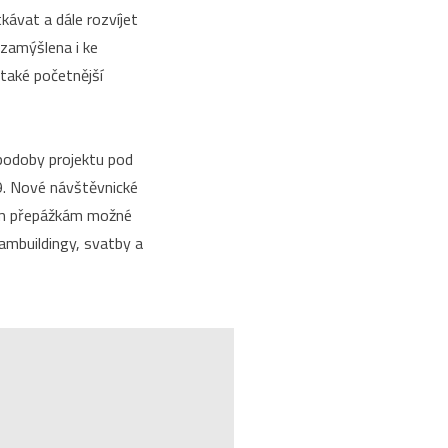
kávat a dále rozvíjet
 zamýšlena i ke
 také početnější
 podoby projektu pod
9. Nové návštěvnické
ním přepážkám možné
eambuildingy, svatby a