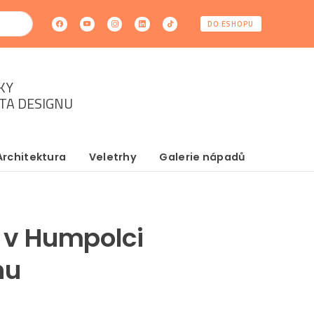
DO ESHOPU
KY
ĚTA DESIGNU
Architektura
Veletrhy
Galerie nápadů
 v Humpolci
nu