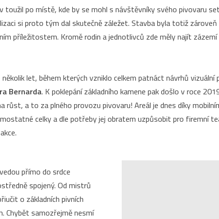
v toužil po místě, kde by se mohl s návštěvníky svého pivovaru set
izaci si proto tým dal skutečně záležet. Stavba byla totiž zároveň
ím příležitostem. Kromě rodin a jednotlivců zde měly najít zázemí
o několik let, během kterých vzniklo celkem patnáct návrhů vizuální
ra Bernarda
. K poklepání základního kamene pak došlo v roce 201
a růst, a to za plného provozu pivovaru! Areál je dnes díky mobil
samostatné celky a dle potřeby jej obratem uzpůsobit pro firemní t
 akce.
 vedou přímo do srdce
ostředně spojený. Od mistrů
učit o základních pivních
ech. Chybět samozřejmě nesmí