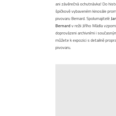
ani závěrečná ochutnávka! Do histo
špičkově vybaveném kinosále promí
pivovaru Bernard. Spolumajitelé
Jar
Bernard
v režii Jiřího Mádla vzpomí
doprovázeni archivními i současný
můžete k expozici s detailně pro
pivovaru.