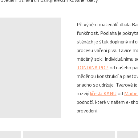
Při výběru materiálů dbala Ba
funkčnost. Podlaha je pokry
stěnách je štuk doplněný infog
procesu vaření piva. Lavice m
měděný sokl. Individuálnímu 
TONDINA POP
od našeho par
měděnou konstrukcí a plasto
snadno se udržuje. Tvarově je
rozvíjí
křesla KANU
od
Marbet
podnoží, které v našem e-sho
provedení.