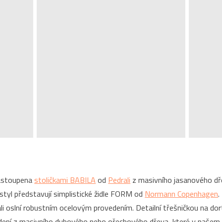
 zastoupena
stoličkami BABILA
od
Pedrali
z masivního jasanového dře
styl představují simplistické židle FORM od
Normann Copenhagen
.
li oslní robustním ocelovým provedením. Detailní třešničkou na do
dení z masivního dubového nebo ořechového dřeva, které v našem 