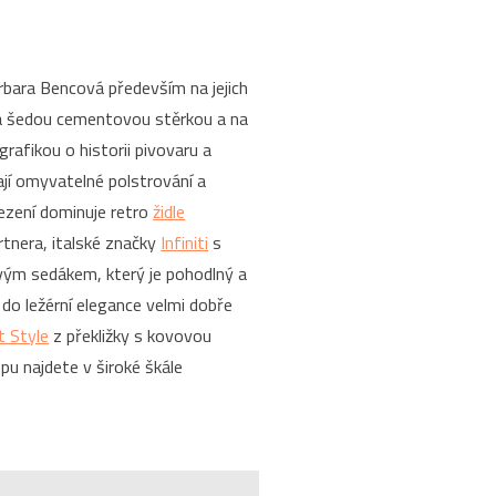
rbara Bencová především na jejich
ta šedou cementovou stěrkou a na
rafikou o historii pivovaru a
ají omyvatelné polstrování a
sezení dominuje retro
židle
tnera, italské značky
Infiniti
s
vým sedákem, který je pohodlný a
 do ležérní elegance velmi dobře
 Style
z překližky s kovovou
pu najdete v široké škále