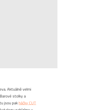
va. Aktuálně velmi
 Barové stolky a
rtu jsou pak
háčky CUT
katalogu nabízíme v