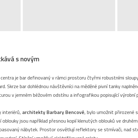
etkává s novým
centra je bar definovaný v rámci prostoru čtyřmi robustními sloup
nard. Skrze bar dohlédnou návštěvníci na měděné pivní tanky naplně
urou v jemném béžovém odstínu a infografikou popisující výrobní pro
 interiérů,
architekty Barbary Bencové
, bylo umožnit přirozené 
 oblouky jsou například přesnou kopií klenutých oblouků ve druhém
 repasovaný nábytek. Prostor osvětlují reflektory se stmívači, nad 
edení. Stínění umožňují elektrifikované rolety.