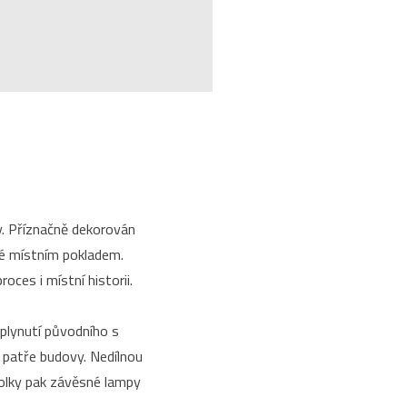
y. Příznačně dekorován
né místním pokladem.
ces i místní historii.
splynutí původního s
 patře budovy. Nedílnou
stolky pak závěsné lampy