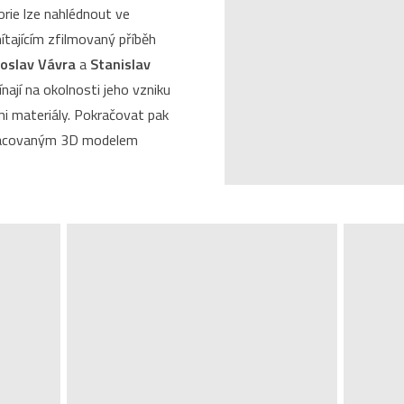
rie lze nahlédnout ve
tajícím zfilmovaný příběh
oslav Vávra
a
Stanislav
nají na okolnosti jeho vzniku
mi materiály. Pokračovat pak
pracovaným 3D modelem