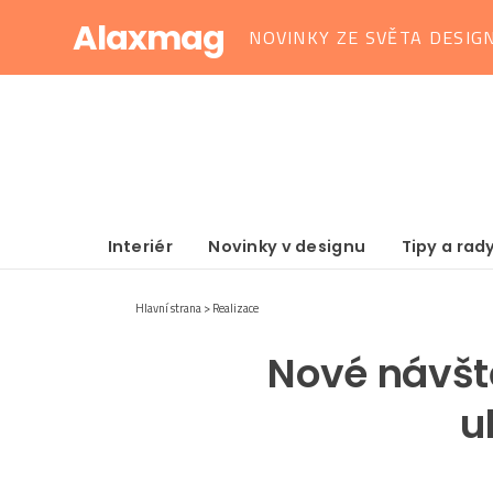
Alaxmag
NOVINKY ZE SVĚTA DESIG
Interiér
Novinky v designu
Tipy a rad
Hlavní strana
Realizace
Nové návšt
u