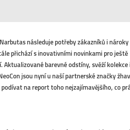
 Narbutas následuje potřeby zákazníků i nárok
tále přichází s inovativními novinkami pro ještě
í. Aktualizované barevné odstíny, svěží kolekce 
 NeoCon jsou nyní u naší partnerské značky ž
 podívat na report toho nejzajímavějšího, co pr