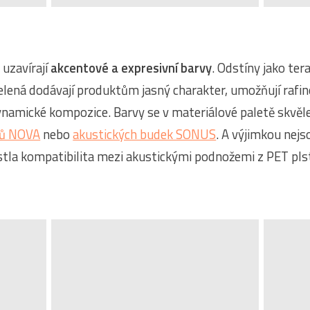
 uzavírají
akcentové a expresivní barvy
. Odstíny jako ter
elená dodávají produktům jasný charakter, umožňují rafi
ynamické kompozice. Barvy se v materiálové paletě skvěle
mů NOVA
nebo
akustických budek SONUS
. A výjimkou nejs
ostla kompatibilita mezi akustickými podnožemi z PET pls