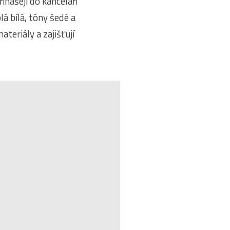
inášejí do kanceláří
lá bílá, tóny šedé a
ateriály a zajišťují