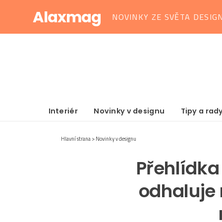
Alaxmag
NOVINKY ZE SVĚTA DESIG
Interiér
Novinky v designu
Tipy a rad
Hlavní strana
Novinky v designu
Přehlídka
odhaluje 