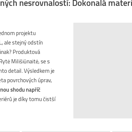
ných nesrovnalostí: Dokonalá mater
jednom projektu
 ale stejný odstín
jinak? Produktová
 Rytė Milišiūnaitė, se s
to detail. Výsledkem je
eta povrchových úprav,
nou shodu napříč
eriérů je díky tomu čistší