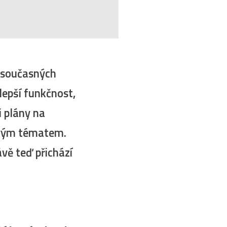
y současných
 lepší funkčnost,
i plány na
havým tématem.
ávě teď přichází