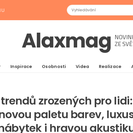
NU
Alaxmag
NOVIN
ZE SV
y
Inspirace
Osobnosti
Videa
Realizace
 trendů zrozených pro lidi
novou paletu barev, luxu
nábytek i hravou akustik