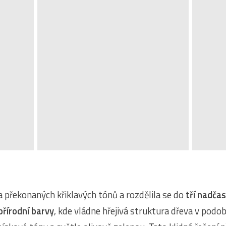
a překonaných křiklavých tónů a rozdělila se do
tří nadča
přírodní barvy
, kde vládne hřejivá struktura dřeva v podo