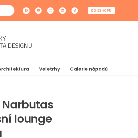
DO ESHOPU
KY
ĚTA DESIGNU
Architektura
Veletrhy
Galerie nápadů
: Narbutas
sní lounge
u