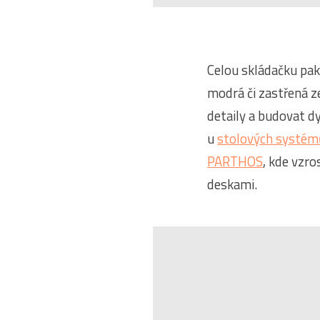
Celou skládačku pak
modrá či zastřená z
detaily a budovat d
u
stolových systé
PARTHOS
, kde vzr
deskami.