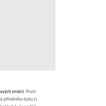
sových směrů
. První
bě přírodního dubu či