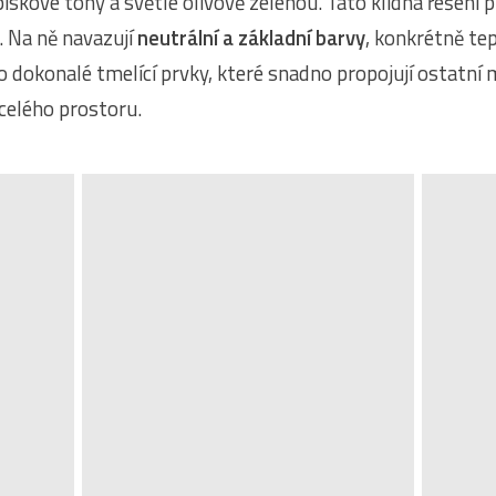
ískové tóny a světle olivově zelenou. Tato klidná řešení př
. Na ně navazují
neutrální a základní barvy
, konkrétně tep
ko dokonalé tmelící prvky, které snadno propojují ostatní m
 celého prostoru.