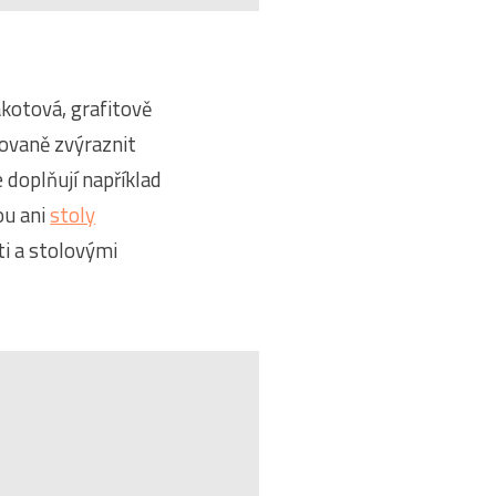
akotová, grafitově
novaně zvýraznit
 doplňují například
ou ani
stoly
ti a stolovými