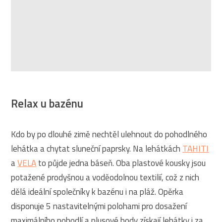
Relax u bazénu
Kdo by po dlouhé zimě nechtěl ulehnout do pohodlného
lehátka a chytat sluneční paprsky. Na lehátkách
TAHITI
a
VELA
to půjde jedna báseň. Oba plastové kousky jsou
potažené prodyšnou a voděodolnou textilií, což z nich
dělá ideální společníky k bazénu i na pláž. Opěrka
disponuje 5 nastavitelnými polohami pro dosažení
maximálního pohodlí a plusové body získají lehátky i za