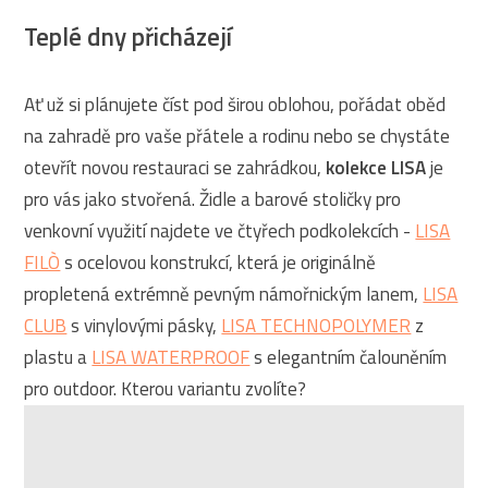
Teplé dny přicházejí
Ať už si plánujete číst pod širou oblohou, pořádat oběd
na zahradě pro vaše přátele a rodinu nebo se chystáte
otevřít novou restauraci se zahrádkou,
kolekce LISA
je
pro vás jako stvořená. Židle a barové stoličky pro
venkovní využití najdete ve čtyřech podkolekcích -
LISA
FILÒ
s ocelovou konstrukcí, která je originálně
propletená extrémně pevným námořnickým lanem,
LISA
CLUB
s vinylovými pásky,
LISA TECHNOPOLYMER
z
plastu a
LISA WATERPROOF
s elegantním čalouněním
pro outdoor. Kterou variantu zvolíte?