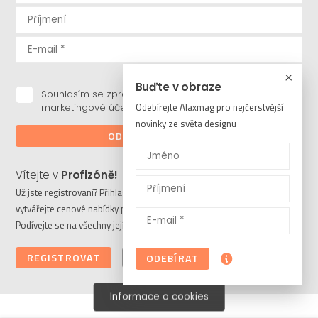
Buďte v obraze
Souhlasím se zpracováním osobních údajů pro
Odebírejte Alaxmag pro nejčerstvější
marketingové účely.
novinky ze světa designu
ODEBÍRAT NOVINKY
Vítejte v
Profizóně!
Už jste registrovaní? Přihlaste se a stahujte potřebné soubory či
vytvářejte cenové nabídky pro vaše klienty. Ještě nejste členem?
Podívejte se na všechny její výhody a registrujte se ještě dnes.
REGISTROVAT
PŘIHLÁSIT
ODEBÍRAT