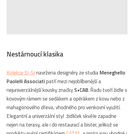
Nestárnoucí klasika
Kolekce SI-SI
navržena designéry ze studia
Meneghello
Paolelli Associati
patří mezi nejoblíbenější a
nejuniverzálnější kousky značky
S•CAB
. Řadu tvoří židle s
kovovým rámem se sedákem a opěrákem z kovu nebo z
mahagonového dřeva, vhodného pro venkovní využití.
Elegantní a univerzální styl židliček skvěle zapadne
nejen na terasy, ale i do restaurací a bister, jelikož se
produkty pyšní certifikátem
CATAS
, a proto jsou vhodné i