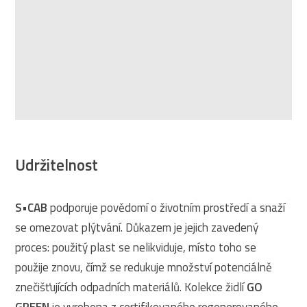
Udržitelnost
S•CAB
podporuje povědomí o životním prostředí a snaží
se omezovat plýtvání. Důkazem je jejich zavedený
proces: použitý plast se nelikviduje, místo toho se
použije znovu, čímž se redukuje množství potenciálně
znečišťujících odpadních materiálů. Kolekce židlí
GO
GREEN
je vyrobena z certifikovaného regenerovaného