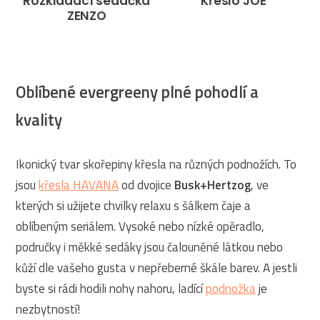
Rozkládací sedačka
Křeslo JOE
ZENZO
Oblíbené evergreeny plné pohodlí a
kvality
Ikonický tvar skořepiny křesla na různých podnožích. To
jsou
křesla HAVANA
od dvojice
Busk+Hertzog
, ve
kterých si užijete chvilky relaxu s šálkem čaje a
oblíbeným seriálem. Vysoké nebo nízké opěradlo,
područky i měkké sedáky jsou čalouněné látkou nebo
kůží dle vašeho gusta v nepřeberné škále barev. A jestli
byste si rádi hodili nohy nahoru, ladící
podnožka
je
nezbytností!