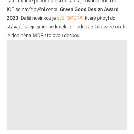
kamkoli, kde pohodlí a estetika hrají rovnocennou roli.
JOE se navíc pyšní cenou
Green Good Design Award
2023
. Další novinkou je
stůl OPERA
, který přibyl do
stávající stejnojmenné kolekce. Podnož z lakované oceli
je doplněna MDF stolovou deskou.