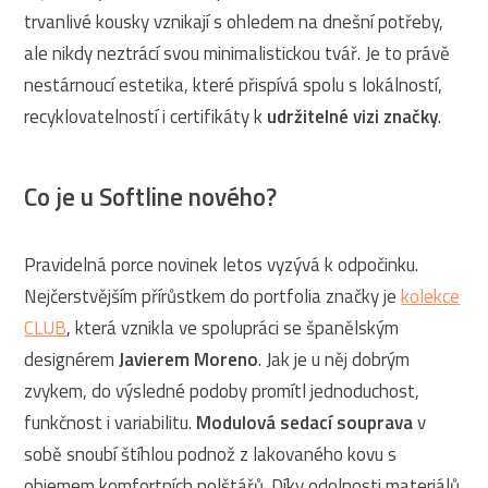
trvanlivé kousky vznikají s ohledem na dnešní potřeby,
ale nikdy neztrácí svou minimalistickou tvář. Je to právě
nestárnoucí estetika, které přispívá spolu s lokálností,
recyklovatelností i certifikáty k
udržitelné vizi značky
.
Co je u Softline nového?
Pravidelná porce novinek letos vyzývá k odpočinku.
Nejčerstvějším přírůstkem do portfolia značky je
kolekce
CLUB
, která vznikla ve spolupráci se španělským
designérem
Javierem Moreno
. Jak je u něj dobrým
zvykem, do výsledné podoby promítl jednoduchost,
funkčnost i variabilitu.
Modulová sedací souprava
v
sobě snoubí štíhlou podnož z lakovaného kovu s
objemem komfortních polštářů. Díky odolnosti materiálů