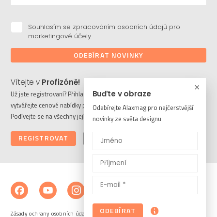
Souhlasím se zpracováním osobních údajů pro
marketingové účely.
ODEBÍRAT NOVINKY
Vítejte v
Profizóně!
Buďte v obraze
Už jste registrovaní? Přihlaste se a stahujte potřebné soubory či
vytvářejte cenové nabídky pro vaše klienty. Ještě nejste členem?
Odebírejte Alaxmag pro nejčerstvější
Podívejte se na všechny její výhody a registrujte se ještě dnes.
novinky ze světa designu
REGISTROVAT
PŘIHLÁSIT
ODEBÍRAT
Zásady ochrany osobních údajů a cookies