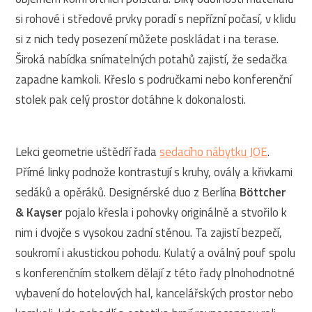
si rohové i středové prvky poradí s nepřízní počasí, v klidu
si z nich tedy posezení můžete poskládat i na terase.
Široká nabídka snímatelných potahů zajistí, že sedačka
zapadne kamkoli. Křeslo s područkami nebo konferenční
stolek pak celý prostor dotáhne k dokonalosti.
Lekci geometrie uštědří řada
sedacího nábytku JOE
.
Přímé linky podnože kontrastují s kruhy, ovály a křivkami
sedáků a opěráků. Designérské duo z Berlína
Böttcher
& Kayser
pojalo křesla i pohovky originálně a stvořilo k
nim i dvojče s vysokou zadní stěnou. Ta zajistí bezpečí,
soukromí i akustickou pohodu. Kulatý a oválný pouf spolu
s konferenčním stolkem dělají z této řady plnohodnotné
vybavení do hotelových hal, kancelářských prostor nebo