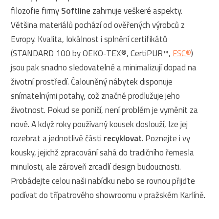
filozofie firmy
Softline
zahrnuje veškeré aspekty.
Většina materiálů pochází od ověřených výrobců z
Evropy. Kvalita, lokálnost i splnění certifikátů
(STANDARD 100 by OEKO-TEX®, CertiPUR™,
FSC®
)
jsou pak snadno sledovatelné a minimalizují dopad na
životní prostředí. Čalouněný nábytek disponuje
snímatelnými potahy, což značně prodlužuje jeho
životnost. Pokud se poničí, není problém je vyměnit za
nové. A když roky používaný kousek doslouží, lze jej
rozebrat a jednotlivé části
recyklovat
. Poznejte i vy
kousky, jejichž zpracování sahá do tradičního řemesla
minulosti, ale zároveň zrcadlí design budoucnosti.
Probádejte celou naši nabídku nebo se rovnou přijďte
podívat do třípatrového showroomu v pražském Karlíně.