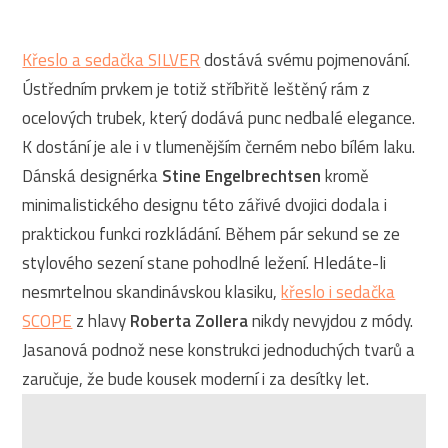
Křeslo a sedačka SILVER
dostává svému pojmenování.
Ústředním prvkem je totiž stříbřitě leštěný rám z
ocelových trubek, který dodává punc nedbalé elegance.
K dostání je ale i v tlumenějším černém nebo bílém laku.
Dánská designérka
Stine Engelbrechtsen
kromě
minimalistického designu této zářivé dvojici dodala i
praktickou funkci rozkládání. Během pár sekund se ze
stylového sezení stane pohodlné ležení. Hledáte-li
nesmrtelnou skandinávskou klasiku,
křeslo i sedačka
SCOPE
z hlavy
Roberta Zollera
nikdy nevyjdou z módy.
Jasanová podnož nese konstrukci jednoduchých tvarů a
zaručuje, že bude kousek moderní i za desítky let.