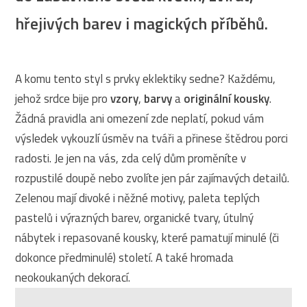
hřejivých barev i magických příběhů.
A komu tento styl s prvky eklektiky sedne? Každému,
jehož srdce bije pro
vzory
,
barvy
a
originální kousky
.
Žádná pravidla ani omezení zde neplatí, pokud vám
výsledek vykouzlí úsměv na tváři a přinese štědrou porci
radosti. Je jen na vás, zda celý dům proměníte v
rozpustilé doupě nebo zvolíte jen pár zajímavých detailů.
Zelenou mají divoké i něžné motivy, paleta teplých
pastelů i výrazných barev, organické tvary, útulný
nábytek i repasované kousky, které pamatují minulé (či
dokonce předminulé) století. A také hromada
neokoukaných dekorací.