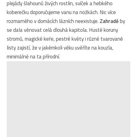
plejády šlahounů živých rostlin, svíček a hebkého
koberečku doporučujeme vanu na nožkách. Nic více
rozmarného v domácích lázních neexistuje.
Zahradě
by
se dala věnovat celá dlouhá kapitola. Husté koruny
stromů, magické keře, pestré květy i různě tvarované
listy zajistí, že v jakémkoli věku uvěříte na kouzla,
minimálně na ta přírodní.