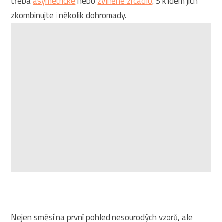
třeba
asymetrické
nebo
zvlněné zrcadlo
. S klidem jich
zkombinujte i několik dohromady.
Nejen směsí na první pohled nesourodých vzorů, ale