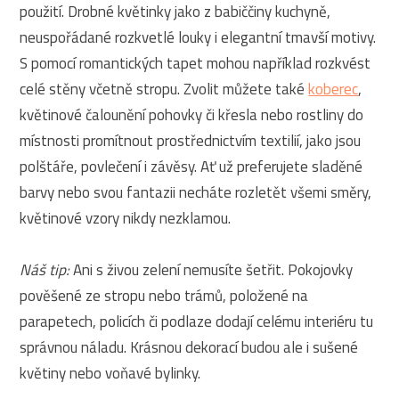
použití. Drobné květinky jako z babiččiny kuchyně,
neuspořádané rozkvetlé louky i elegantní tmavší motivy.
S pomocí romantických tapet mohou například rozkvést
celé stěny včetně stropu. Zvolit můžete také
koberec
,
květinové čalounění pohovky či křesla nebo rostliny do
místnosti promítnout prostřednictvím textilií, jako jsou
polštáře, povlečení i závěsy. Ať už preferujete sladěné
barvy nebo svou fantazii necháte rozletět všemi směry,
květinové vzory nikdy nezklamou.
Náš tip:
Ani s živou zelení nemusíte šetřit. Pokojovky
pověšené ze stropu nebo trámů, položené na
parapetech, policích či podlaze dodají celému interiéru tu
správnou náladu. Krásnou dekorací budou ale i sušené
květiny nebo voňavé bylinky.