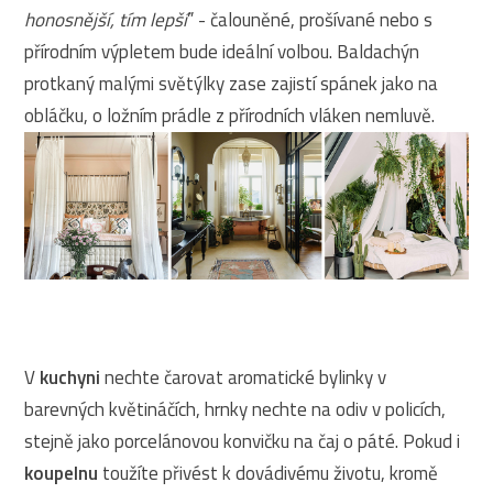
honosnější, tím lepší
” - čalouněné, prošívané nebo s
přírodním výpletem bude ideální volbou. Baldachýn
protkaný malými světýlky zase zajistí spánek jako na
obláčku, o ložním prádle z přírodních vláken nemluvě.
V
kuchyni
nechte čarovat aromatické bylinky v
barevných květináčích, hrnky nechte na odiv v policích,
stejně jako porcelánovou konvičku na čaj o páté. Pokud i
koupelnu
toužíte přivést k dovádivému životu, kromě