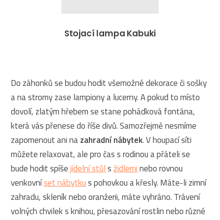
Stojací lampa Kabuki
Do záhonků se budou hodit všemožné dekorace či sošky
a na stromy zase lampiony a lucerny. A pokud to místo
dovolí, zlatým hřebem se stane pohádková fontána,
která vás přenese do říše divů. Samozřejmě nesmíme
zapomenout ani na
zahradní nábytek
. V houpací síti
můžete relaxovat, ale pro čas s rodinou a přáteli se
bude hodit spíše
jídelní stůl
s
židlemi
nebo rovnou
venkovní
set nábytku
s pohovkou a křesly. Máte-li zimní
zahradu, skleník nebo oranžerii, máte vyhráno. Trávení
volných chvilek s knihou, přesazování rostlin nebo různé