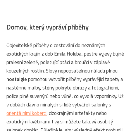
Domov, který vypráví příběhy
Objevitelské příběhy o cestování do neznámých
exotických krajin z dob Emila Holuba, pestré výjevy bujné
pralesní zeleně, poletující ptáci a broučci v záplavě
kouzelných rostlin. Slovy nepopsatelnou náladu plnou
nostalgie
pomohou vytvořit příběhy vyprávějící tapety a
nástěnné malby, stěny pokryté obrazy a fotografiemi,
police plné suvenýrů nebo vůně, co vyvolá vzpomínky. Už
v dobách dávno minulých si lidé vytvářeli salonky s
orientálními koberci
, cizokrajnými artefakty nebo
exotickými květinami. I vy si můžete takový osobitý
salonek dopřát. Důležité je, aby výsledný efekt probudil