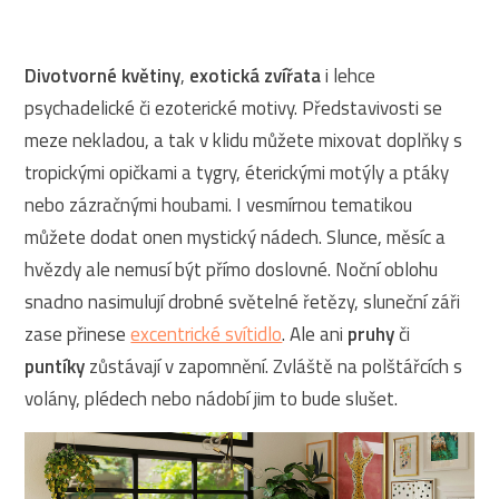
Divotvorné květiny
,
exotická zvířata
i lehce
psychadelické či ezoterické motivy. Představivosti se
meze nekladou, a tak v klidu můžete mixovat doplňky s
tropickými opičkami a tygry, éterickými motýly a ptáky
nebo zázračnými houbami. I vesmírnou tematikou
můžete dodat onen mystický nádech. Slunce, měsíc a
hvězdy ale nemusí být přímo doslovné. Noční oblohu
snadno nasimulují drobné světelné řetězy, sluneční záři
zase přinese
excentrické svítidlo
. Ale ani
pruhy
či
puntíky
zůstávají v zapomnění. Zvláště na polštářcích s
volány, plédech nebo nádobí jim to bude slušet.