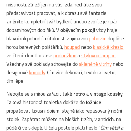
místnosti. Záleží jen na vás, zda necháte svou
představivost pracovat, a k obrazu své fantazie
změníte kompletní tvář bydlení, anebo zvolíte jen pár
dopaminových doplňků. V
obývacím pokoji
vždy hraje
hlavní roli pohodlí a útulnost. Zajímavou
pohovku
doplňte
horou barevných polštářků,
houpací
nebo
klasické křeslo
ve čtecím koutku zase
podnožkou
a
stylovou lampou
.
Všechny své poklady schovejte do
skleněné vitríny
nebo
designové
komody
. Čím více dekorací, textilu a květin,
tím lépe!
Nebojte se s mírou zařadit také
retro
a
vintage kousky
.
Taková historická toaletka dokáže do
ložnice
propašovat luxusní dojem, stejně jako repasovaný noční
stolek. Zapátrat můžete na bleších trzích, v anticích, na
půdě či ve sklepě. U čela postele platí heslo “
Čím větší a