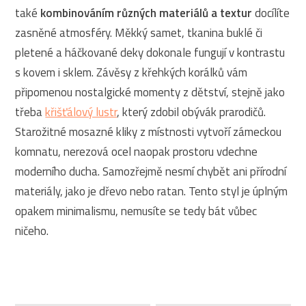
také
kombinováním různých materiálů a textur
docílíte
zasněné atmosféry. Měkký samet, tkanina buklé či
pletené a háčkované deky dokonale fungují v kontrastu
s kovem i sklem. Závěsy z křehkých korálků vám
připomenou nostalgické momenty z dětství, stejně jako
třeba
křišťálový lustr
, který zdobil obývák prarodičů.
Starožitné mosazné kliky z místnosti vytvoří zámeckou
komnatu, nerezová ocel naopak prostoru vdechne
moderního ducha. Samozřejmě nesmí chybět ani přírodní
materiály, jako je dřevo nebo ratan. Tento styl je úplným
opakem minimalismu, nemusíte se tedy bát vůbec
ničeho.