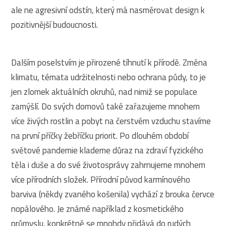
ale ne agresivní odstín, který má nasměrovat design k
pozitivnější budoucnosti.
Dalším poselstvím je přirozené tíhnutí k přírodě. Změna
klimatu, témata udržitelnosti nebo ochrana půdy, to je
jen zlomek aktuálních okruhů, nad nimiž se populace
zamýšlí. Do svých domovů také zařazujeme mnohem
více živých rostlin a pobyt na čerstvém vzduchu stavíme
na první příčky žebříčku priorit. Po dlouhém období
světové pandemie klademe důraz na zdraví fyzického
těla i duše a do své životosprávy zahrnujeme mnohem
více přírodních složek. Přírodní původ karmínového
barviva (někdy zvaného košenila) vychází z brouka červce
nopálového. Je známé například z kosmetického
průmyslu, konkrétně se mnohdy přidává do rudých