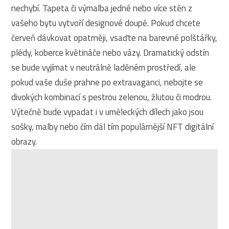
nechybí. Tapeta či výmalba jedné nebo více stěn z
vašeho bytu vytvoří designové doupě. Pokud chcete
červeň dávkovat opatrněji, vsaďte na barevné polštářky,
plédy, koberce květináče nebo vázy. Dramatický odstín
se bude vyjímat v neutrálně laděném prostředí, ale
pokud vaše duše prahne po extravaganci, nebojte se
divokých kombinací s pestrou zelenou, žlutou či modrou.
Výtečně bude vypadat i v uměleckých dílech jako jsou
sošky, malby nebo čím dál tím populárnější NFT digitální
obrazy.