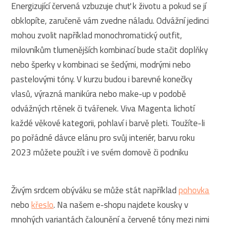
Energizující červená vzbuzuje chuť k životu a pokud se jí
obklopíte, zaručeně vám zvedne náladu. Odvážní jedinci
mohou zvolit například monochromatický outfit,
milovníkům tlumenějších kombinací bude stačit doplňky
nebo šperky v kombinaci se šedými, modrými nebo
pastelovými tóny. V kurzu budou i barevné konečky
vlasů, výrazná manikúra nebo make-up v podobě
odvážných rtěnek či tvářenek. Viva Magenta lichotí
každé věkové kategorii, pohlaví i barvě pleti. Toužíte-li
po pořádné dávce elánu pro svůj interiér, barvu roku
2023 můžete použít i ve svém domově či podniku
Živým srdcem obýváku se může stát například
pohovka
nebo
křeslo
. Na našem e-shopu najdete kousky v
mnohých variantách čalounění a červené tóny mezi nimi